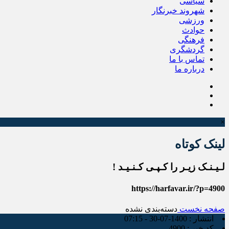
سیاسی
شهروند خبرنگار
ورزشی
حوادث
فرهنگی
گردشگری
تماس با ما
درباره ما
×
لینک کوتاه
لـیـنـک زیـر را کـپـی کـنـیـد !
https://harfavar.ir/?p=4900
صفحه نخست
دسته‌بندی نشده
انتشار :
1400-07-30 - 07:15
کد خبر :
4900