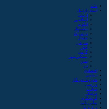
خانه
استان اردبیل
اردبیل
اصلاندوز
انگوت
بیله‌سوار
پارس‌آباد
خلخال
سرعین
کوثر
گرمی
مشکین‌شهر
نمین
نیر
اقتصادی
سیاسی
شهروند خبرنگار
ورزشی
حوادث
فرهنگی
گردشگری
تماس با ما
درباره ما