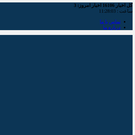
کل اخبار
16106
اخبار امروز:
3
ساعت :
11:28:04
تماس با ما
درباره ما