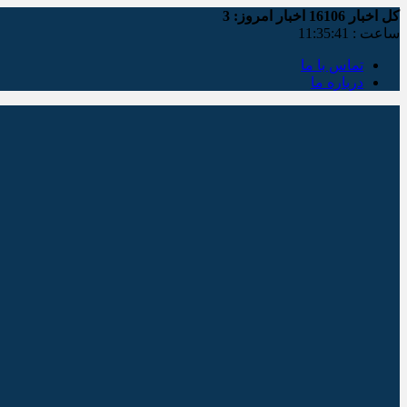
کل اخبار
16106
اخبار امروز:
3
ساعت :
11:35:41
تماس با ما
درباره ما