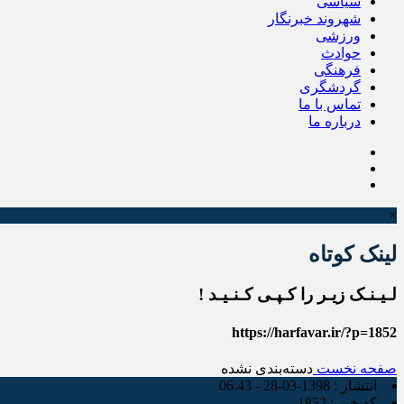
سیاسی
شهروند خبرنگار
ورزشی
حوادث
فرهنگی
گردشگری
تماس با ما
درباره ما
×
لینک کوتاه
لـیـنـک زیـر را کـپـی کـنـیـد !
https://harfavar.ir/?p=1852
صفحه نخست
دسته‌بندی نشده
انتشار :
1398-03-28 - 06:43
کد خبر :
1852