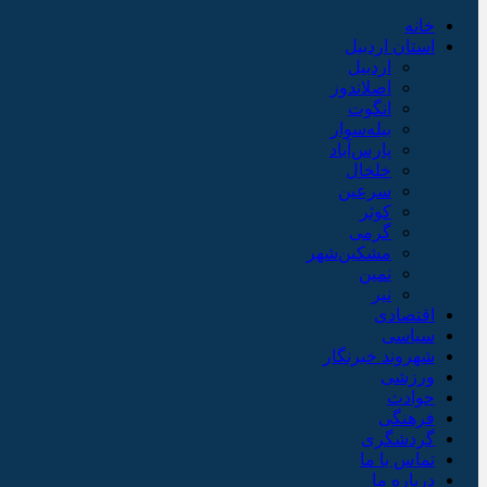
خانه
استان اردبیل
اردبیل
اصلاندوز
انگوت
بیله‌سوار
پارس‌آباد
خلخال
سرعین
کوثر
گرمی
مشکین‌شهر
نمین
نیر
اقتصادی
سیاسی
شهروند خبرنگار
ورزشی
حوادث
فرهنگی
گردشگری
تماس با ما
درباره ما