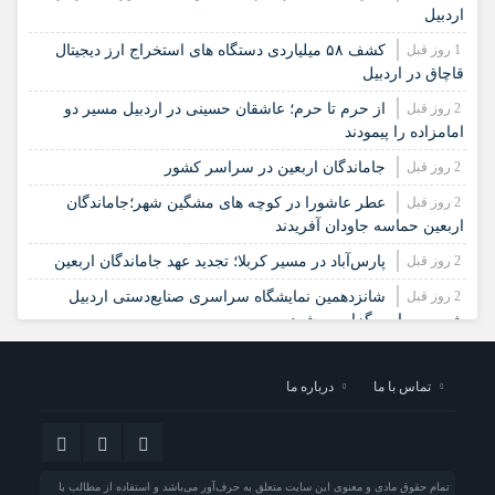
اردبیل
1 روز قبل
کشف ۵۸ میلیاردی دستگاه های استخراج ارز دیجیتال
قاچاق در اردبیل
2 روز قبل
از حرم تا حرم؛ عاشقان حسینی در اردبیل مسیر دو
امامزاده را پیمودند
2 روز قبل
جاماندگان اربعین در سراسر کشور
2 روز قبل
عطر عاشورا در کوچه های مشگین شهر؛جاماندگان
اربعین حماسه جاودان آفریدند
2 روز قبل
پارس‌آباد در مسیر کربلا؛ تجدید عهد جاماندگان اربعین
2 روز قبل
شانزدهمین نمایشگاه سراسری صنایع‌دستی اردبیل
شهریور ماه برگزار می‌شود
3 روز قبل
حماسه آفرینی عاشقان ولایت در اردبیل
تماس با ما
درباره ما
3 روز قبل
تولید انرژی پاک فرصت طلایی برای نمین
3 روز قبل
افزایش اعتبارات کتابخانه‌های عمومی شهرستان اردبیل
3 روز قبل
بومی‌سازی دانش رویان وتولد ۳۴۰۰ نوزاد،دستاورد
علمی جهاددانشگاهی اردبیل
تمام حقوق مادی و معنوی این سایت متعلق به حرف‌آور می‌باشد و استفاده از مطالب با