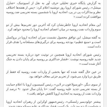
به گزارش پايگاه خبري تحليلي حرف آور به نقل از اسپوتنیک،
«شارل
میشل»، رئیس شورای اروپا روز دوشنبه اعلام کرد: «پس از هفته‌ها اختلاف
نظر و مذاکرات پی در پی، اتحادیه اروپا با ششمین بسته تحریمی ضد روسیه
موافقت کرده است.»
این مقام اتحادیه اروپا خاطرنشان کرد که آخرین دور تحریم‌ها بیش از دو
سوم واردات نفت روسیه در میان اعضای اتحادیه اروپا را محدود خواهد کرد.
به گفته میشل، این توافق محصول نشست سران اتحادیه اروپا در بروکسل
است و «منبع عظیم» بودجه روسیه برای درگیری‌های مسلحانه را هدف قرار
داده است.
رئیس شورای اتحادیه اروپا همچنین در توئیت خود درباره بسته تحریمی
جدید علیه روسیه نوشت: «فشار حداکثری بر روسیه برای پایان دادن به جنگ
آغاز شده است.»
در عین حال گفته شده که تنها بخشی از واردات نفت روسیه که فقط از
طریق دریا وارد می‌شود، از تحریم جزئی معاف خواهد بود.
از سوی دیگر،
«اورسولا
فون در لاین»، رئیس کمیسیون اروپا با اعلام حمایت
از بسته تحریمی جدید علیه روسیه گفت: «تا پایان سال حدود ۹۰ درصد از
واردات نفت از روسیه به اتحادیه اروپا کاهش خواهد یافت.»
پیشتر
«
ولودیمیر
زلنسکی
»، رئیس‌جمهور اوکراین از رهبران اتحادیه اروپا
درخواست کرده بود تا در یک کمپین فشار حداکثری علیه مسکو متحد شوند.