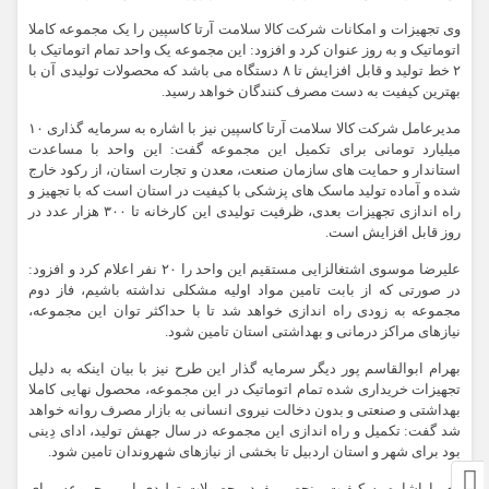
وی تجهیزات و امکانات شرکت کالا سلامت آرتا کاسپین را یک مجموعه کاملا
اتوماتیک و به روز عنوان کرد و افزود: این مجموعه یک واحد تمام اتوماتیک با
۲ خط تولید و قابل افزایش تا ۸ دستگاه می باشد که محصولات تولیدی آن با
بهترین کیفیت به دست مصرف کنندگان خواهد رسید.
مدیرعامل شرکت کالا سلامت آرتا کاسپین نیز با اشاره به سرمایه گذاری ۱۰
میلیارد تومانی برای تکمیل این مجموعه گفت: این واحد با مساعدت
استاندار و حمایت های سازمان صنعت، معدن و تجارت استان، از رکود خارج
شده و آماده تولید ماسک های پزشکی با کیفیت در استان است که با تجهیز و
راه اندازی تجهیزات بعدی، ظرفیت تولیدی این کارخانه تا ۳۰۰ هزار عدد در
روز قابل افزایش است.
علیرضا موسوی اشتغالزایی مستقیم این واحد را ۲۰ نفر اعلام کرد و افزود:
در صورتی که از بابت تامین مواد اولیه مشکلی نداشته باشیم، فاز دوم
مجموعه به زودی راه اندازی خواهد شد تا با حداکثر توان این مجموعه،
نیازهای مراکز درمانی و بهداشتی استان تامین شود.
بهرام ابوالقاسم پور دیگر سرمایه گذار این طرح نیز با بیان اینکه به دلیل
تجهیزات خریداری شده تمام اتوماتیک در این مجموعه، محصول نهایی کاملا
بهداشتی و صنعتی و بدون دخالت نیروی انسانی به بازار مصرف روانه خواهد
شد گفت: تکمیل و راه اندازی این مجموعه در سال جهش تولید، ادای دِینی
بود برای شهر و استان اردبیل تا بخشی از نیازهای شهروندان تامین شود.