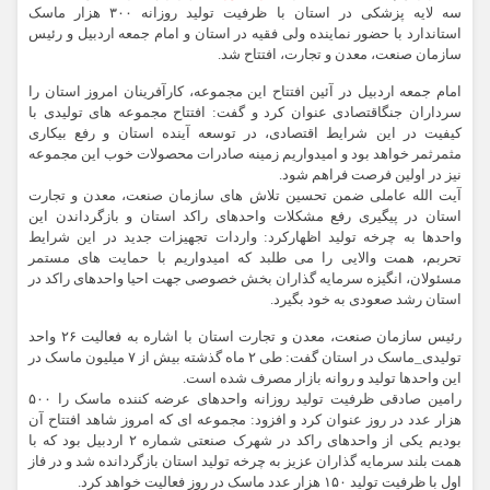
سه لایه پزشکی در استان با ظرفیت تولید روزانه ۳۰۰ هزار ماسک
استاندارد با حضور نماینده ولی فقیه در استان و امام جمعه اردبیل و رئیس
سازمان صنعت، معدن و تجارت، افتتاح شد.
امام جمعه اردبیل در آئین افتتاح این مجموعه، کارآفرینان امروز استان را
سرداران جنگاقتصادی عنوان کرد و گفت: افتتاح مجموعه های تولیدی با
کیفیت در این شرایط اقتصادی، در توسعه آینده استان و رفع بیکاری
مثمرثمر خواهد بود و امیدواریم زمینه صادرات محصولات خوب این مجموعه
نیز در اولین فرصت فراهم شود.
آیت الله عاملی ضمن تحسین تلاش های سازمان صنعت، معدن و تجارت
استان در پیگیری رفع مشکلات واحدهای راکد استان و بازگرداندن این
واحدها به چرخه تولید اظهارکرد: واردات تجهیزات جدید در این شرایط
تحربم، همت والایی را می طلبد که امیدواریم با حمایت های مستمر
مسئولان، انگیزه سرمایه گذاران بخش خصوصی جهت احیا واحدهای راکد در
استان رشد صعودی به خود بگیرد.
رئیس سازمان صنعت، معدن و تجارت استان با اشاره به فعالیت ۲۶ واحد
تولیدی_ماسک در استان گفت: طی ۲ ماه گذشته بیش از ۷ میلیون ماسک در
این واحدها تولید و روانه بازار مصرف شده است.
رامین صادقی ظرفیت تولید روزانه واحدهای عرضه کننده ماسک را ۵۰۰
هزار عدد در روز عنوان کرد و افزود: مجموعه ای که امروز شاهد افتتاح آن
بودیم یکی از واحدهای راکد در شهرک صنعتی شماره ۲ اردبیل بود که با
همت بلند سرمایه گذاران عزیز به چرخه تولید استان بازگردانده شد و در فاز
اول با ظرفیت تولید ۱۵۰ هزار عدد ماسک در روز فعالیت خواهد کرد.