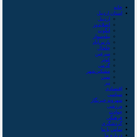
خانه
استان اردبیل
اردبیل
اصلاندوز
انگوت
بیله‌سوار
پارس‌آباد
خلخال
سرعین
کوثر
گرمی
مشکین‌شهر
نمین
نیر
اقتصادی
سیاسی
شهروند خبرنگار
ورزشی
حوادث
فرهنگی
گردشگری
تماس با ما
درباره ما