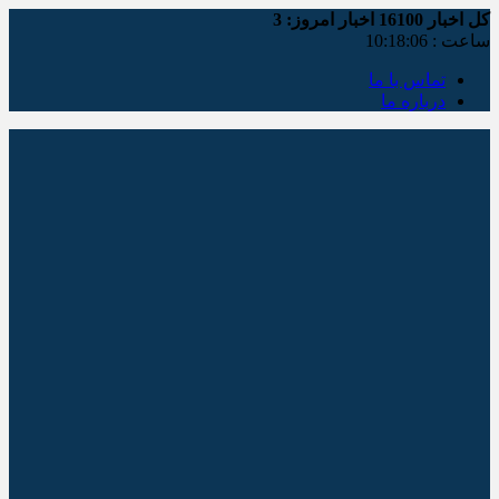
کل اخبار
16100
اخبار امروز:
3
ساعت :
10:18:06
تماس با ما
درباره ما