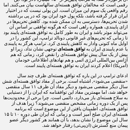
رقمی است که مخالفان توافق هسته‌ای سالهاست بیان می‌کنند, اما
رقم واقعی یک سوم این میزان است. این پولی نیست که در اختیار
ایران قرار گرفته باشد، بلکه پول خود ایران بود که در پی برداشته
شدن تحریم‌ها، دسترسی به آن ممکن شده بود. کاهش تحریم‌ها در
ازای پایبندی، همواره راهی است که هرگونه توافقی بر اساس آن
می‌تواند موثر باشد و ایران به طور کامل به توافق هسته‌ای پایبند بود
تا زمانی که تحریم‌های غیر قانونی دونالد ترامپ، این کشور را در
اوایل ماه کنونی وادار به کاهش پایبندی کرد. ترامپ هرگز به پایبندی
یا عدم پایبندی ایران به
توافق هسته‌ای
توجهی نشان نداد، زیرا او
بیش از یک سال پیش توافق هسته‌ای را نقض کرد، زمانی که هم
آژانس بین‌المللی انرژی اتمی و هم نهاد‌های اطلاعاتی خودمان
(آمریکا) اعلام کردند ایران به توافق هسته‌ای پایبند است.
ادعای ترامپ در این باره که توافق هسته‌ای ظرف چند سال
«منقضی می‌شود», اشتباه است. برخی از مفاد توافق هسته‌ای شش
سال دیگر منقضی می‌شود و دیگر مفاد آن ظرف ۱۱ سال منقضی
خواهد شد، اما مهمترین مفاد این توافقنامه که ایران را از دستیابی
به سلاح هسته‌ای باز می‌دارد، دائمی است. چرا برخی از محدودیت‌ها
پس از یک دوره زمانی مشخص منقضی می‌شوند؟ زیرا هدف از
توافق هسته‌ای، اطمینان یافتن از این موضوع است که برنامه
هسته‌ای ایران صلح آمیز است و زمانی که ایران طی دوره ۱۰ تا ۱۵
سال این موضوع را نشان بدهد، با آن همانند هر کشور دیگر عضو
پیمان منع گسترش (ان‌پی‌تی) رفتار خواهد شد.