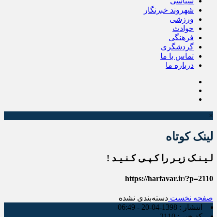
سیاسی
شهروند خبرنگار
ورزشی
حوادث
فرهنگی
گردشگری
تماس با ما
درباره ما
×
لینک کوتاه
لـیـنـک زیـر را کـپـی کـنـیـد !
https://harfavar.ir/?p=2110
صفحه نخست
دسته‌بندی نشده
انتشار :
1398-04-20 - 06:49
کد خبر :
2110