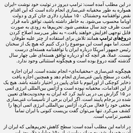
در این مطلب آمده است: ترامپ دیروز در توئیت خود نوشت «ایران
همواره به طور مخفیانه غنی‌سازی انجام داده است که این اقدام
نقض توافقنامه وحشتناک ۱۵۰ میلیارد دلاری جان کری و دولت
اوباما محسوب می‌شود. به خاطر داشته باشید، توافق نامه قرار
است ظرف چند سال منقضی شود. تحریم‌ها به زودی به صورت
قابل توجهی افزایش خواهند یافت.» به نظر می‌رسد اصلاح کردن
دروغ‌های ترامپ
همانند تلاش برای استفاده از چتر علیه طوفان
است, اما مهم است این موضوع را درک کنیم که هیچ یک از سخنان
رئیس جمهور آمریکا درباره ایران یا توافقنامه هسته‌ای درست
نیست. عملا، هر آنچه که او درباره توافق هسته‌ای طی چهار سال
گذشته گفته دروغ بوده است و هیچگونه استثنائی وجود ندارد.
هیچگونه غنی‌سازی «مخفیانه‌ای» انجام نشده است. ایران اجازه
یافت در سطح پایین غنی‌سازی انجام دهد و همچنین اجازه یافت
ذخایر کوچکی از اورانیوم با غنای پایین در اختیار داشته باشد. هیچ یک
از این اقدامات، مخفیانه نبوده است و آژانس بین‌المللی انرژی اتمی
در ۱۵ گزارش پی در پی تأیید کرد که ایران به محدودیت‌های تعیین
شده در برجام پایبند است. اگر ایران برخی از تأسیسات غنی‌سازی
مخفی خود را فعال می‌کرد، آژانس بین‌المللی انرژی اتمی آن‌ها را
کشف می‌کرد. تنها می‌توان گفت بن‌بست کنونی با ایران تماماً
تقصیر ترامپ است.
در ادامه این مطلب آمده است: سطح کاهش تحریم‌هایی که ایران از
آن برخوردار شد، به مراتب پایین‌تر از ۱۵۰ میلیارد دلار بود. این