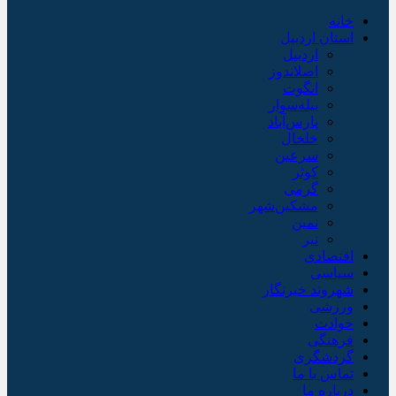
خانه
استان اردبیل
اردبیل
اصلاندوز
انگوت
بیله‌سوار
پارس‌آباد
خلخال
سرعین
کوثر
گرمی
مشکین‌شهر
نمین
نیر
اقتصادی
سیاسی
شهروند خبرنگار
ورزشی
حوادث
فرهنگی
گردشگری
تماس با ما
درباره ما