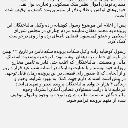
میلیارد تومان اموال نظیر ملک مسکونی و تجاری، پول نقد،
خودروهای لوکس و طلا و دلار از متهم پرونده کشف و توقیف شده
است.
پس از اعلام این موضوع رسول کوهپایه زاده وکیل مالباختگان این
پرونده به محمد دهقان نماینده مردم چناران در مجلس شورای
اسلامی و عضو کمیسیون قضایی نامه‌ای زده و از وی درخواست
کمک کرد.
رسول کوهپایه زاده وکیل شکات پرونده سکه ثامن در تاریخ ۱۲ بهمن
در نامه ای خطاب به دهقان نوشته بود: با توجه به وضعیت اسفناک
مالی و معیشتی مالباختگان که اغلب حتی قادر به تامین مخارج
روزانه خود نیستند و با عنایت به اینکه در آستانه شب عید قرار داریم
و از آنجایی که تا صدور رای قطعی در این پرونده زمان قابل توجهی
در پیش است استدعا دارم جهت کمک به بهبود شرایط وخیم و
زندگی ۴ هزار خانواده مالباختگان پرونده تدبیر و تمهیدی اتخاذ
فرمایید تا با درایت مسئولان قضایی امکان استرداد وجوه
مالباختگان به نسبت طلب شان با توجه به وجوه و اموال توقیف
شده از متهم پرونده فراهم شود.