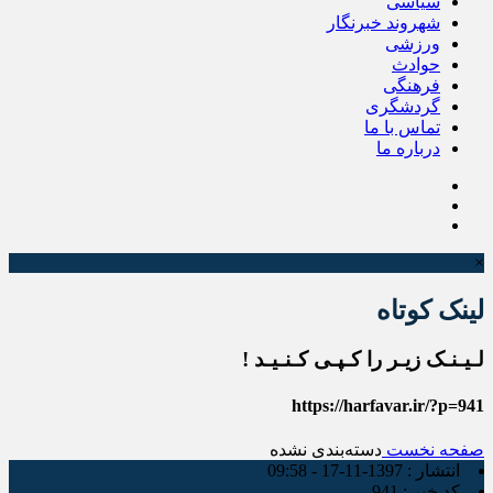
سیاسی
شهروند خبرنگار
ورزشی
حوادث
فرهنگی
گردشگری
تماس با ما
درباره ما
×
لینک کوتاه
لـیـنـک زیـر را کـپـی کـنـیـد !
https://harfavar.ir/?p=941
صفحه نخست
دسته‌بندی نشده
انتشار :
1397-11-17 - 09:58
کد خبر :
941