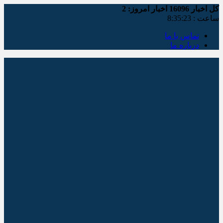
کل اخبار
16096
اخبار امروز:
2
ساعت :
8:35:24
تماس با ما
درباره ما