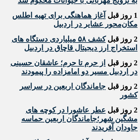
به ترویج مهربانی با حیوانات محکوم شد
1 روز قبل
آغاز هماهنگی برای تهیه اطلس
مکان‌محور عشایر در اردبیل
2 روز قبل
کشف ۵۸ میلیاردی دستگاه های
استخراج ارز دیجیتال قاچاق در اردبیل
2 روز قبل
از حرم تا حرم؛ عاشقان حسینی
در اردبیل مسیر دو امامزاده را پیمودند
2 روز قبل
جاماندگان اربعین در سراسر
کشور
2 روز قبل
عطر عاشورا در کوچه های
مشگین شهر؛جاماندگان اربعین حماسه
جاودان آفریدند