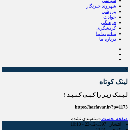
سیاسی
شهروند خبرنگار
ورزشی
حوادث
فرهنگی
گردشگری
تماس با ما
درباره ما
×
لینک کوتاه
لـیـنـک زیـر را کـپـی کـنـیـد !
https://harfavar.ir/?p=1173
صفحه نخست
دسته‌بندی نشده
انتشار :
1397-12-23 - 10:13
کد خبر :
1173