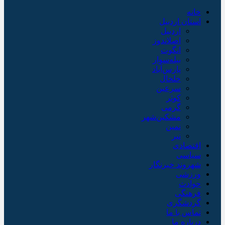
خانه
استان اردبیل
اردبیل
اصلاندوز
انگوت
بیله‌سوار
پارس‌آباد
خلخال
سرعین
کوثر
گرمی
مشکین‌شهر
نمین
نیر
اقتصادی
سیاسی
شهروند خبرنگار
ورزشی
حوادث
فرهنگی
گردشگری
تماس با ما
درباره ما