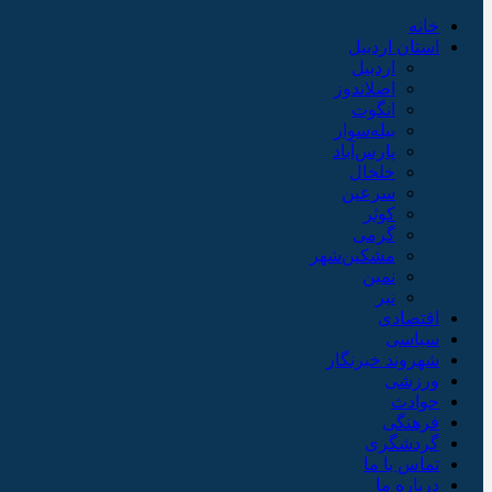
خانه
استان اردبیل
اردبیل
اصلاندوز
انگوت
بیله‌سوار
پارس‌آباد
خلخال
سرعین
کوثر
گرمی
مشکین‌شهر
نمین
نیر
اقتصادی
سیاسی
شهروند خبرنگار
ورزشی
حوادث
فرهنگی
گردشگری
تماس با ما
درباره ما