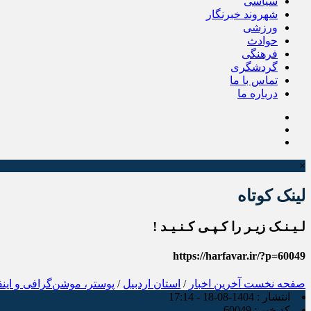
سیاسی
شهروند خبرنگار
ورزشی
حوادث
فرهنگی
گردشگری
تماس با ما
درباره ما
×
لینک کوتاه
لـیـنـک زیـر را کـپـی کـنـیـد !
https://harfavar.ir/?p=60049
صفحه نخست
آخرین اخبار
/
استان اردبیل
/
پوستر، موشن‌گرافی و این
انتشار :
1404-08-18 - 17:14
کد خبر :
60049