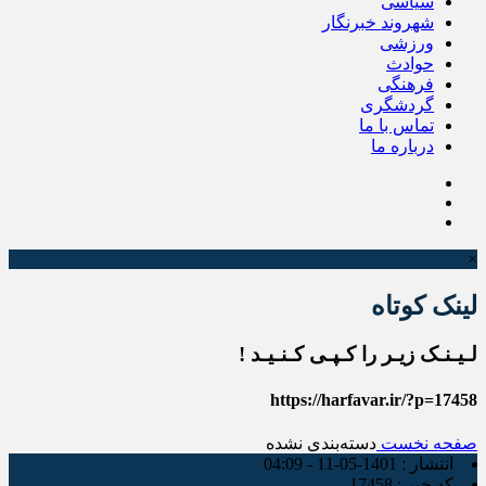
سیاسی
شهروند خبرنگار
ورزشی
حوادث
فرهنگی
گردشگری
تماس با ما
درباره ما
×
لینک کوتاه
لـیـنـک زیـر را کـپـی کـنـیـد !
https://harfavar.ir/?p=17458
صفحه نخست
دسته‌بندی نشده
انتشار :
1401-05-11 - 04:09
کد خبر :
17458