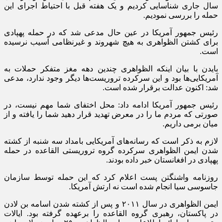
سال جاری شناسایی کردیم و یک هفته قبل با احتیاط اجرای این
حمله را بررسی نمودیم.
رئیس جمهور آمریکا در عین حال مدعی شد که در حمله
پهپادی
برای کشتن
الظواهری
به هیچ شهروند و غیرنظامی آسیب نرسیده
است.
بایدن
با بیان اینکه
الظواهری
چندین دهه مغز متفکر حملات به
آمریکایی‌ها بود و این سرکرده تروریست‌ها دیگر وجود ندارد، مدعی
شد: اکنون عدالت برقرار شده است.
رئیس جمهور آمریکا ادامه داد: محل اختفای شما مهم نیست، در
صورتی که مردم ما را در معرض تهدید قرار دهید شما را یافته و از
میان
برمی
داریم.
لازم به ذکر است که رسانه‌های آمریکایی بامداد سه شنبه از کشته
شدن ایمن
الظواهری
سرکرده گروه تروریستی القاعده در حمله
پهپادی
در افغانستان خبر داده بودند.
روزنامه واشنگتن پست اعلام کرد که این حمله توسط سازمان
جاسوسی سیا انجام شده است نه ارتش آمریکا.
ایمن
الظواهری
در سال ۲۰۱۱ و پس از کشته شدن اسامه بن لادن
در پاکستان، رهبری گروه القاعده را برعهده گرفته بود. ایالات