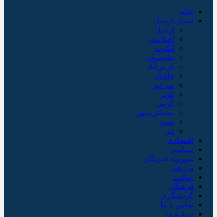
خانه
استان اردبیل
اردبیل
اصلاندوز
انگوت
بیله‌سوار
پارس‌آباد
خلخال
سرعین
کوثر
گرمی
مشکین‌شهر
نمین
نیر
اقتصادی
سیاسی
شهروند خبرنگار
ورزشی
حوادث
فرهنگی
گردشگری
تماس با ما
درباره ما