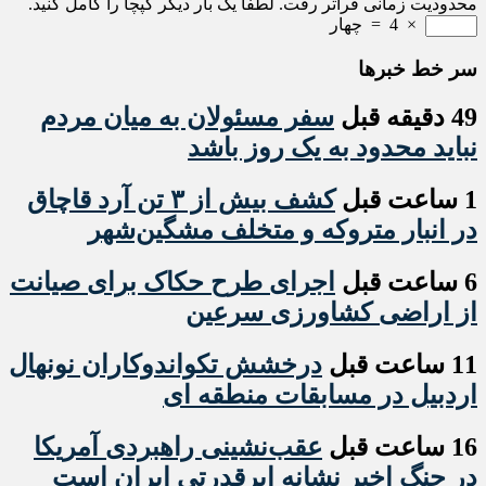
محدودیت زمانی فراتر رفت. لطفا یک بار دیگر کپچا را کامل کنید.
×
4
=
چهار
سر خط خبرها
49 دقیقه قبل
سفر مسئولان به میان مردم
نباید محدود به یک روز باشد
1 ساعت قبل
کشف بیش از ۳ تن آرد قاچاق
در انبار متروکه و متخلف مشگین‌شهر
6 ساعت قبل
اجرای طرح حکاک برای صیانت
از اراضی کشاورزی سرعین
11 ساعت قبل
درخشش تکواندوکاران نونهال
اردبیل در مسابقات منطقه ای
16 ساعت قبل
عقب‌نشینی راهبردی آمریکا
در جنگ اخیر نشانه ابرقدرتی ایران است