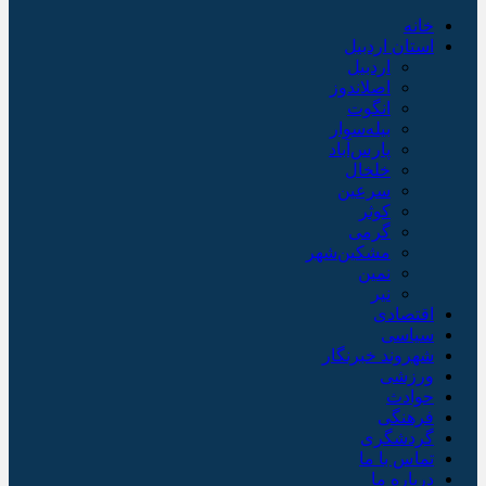
خانه
استان اردبیل
اردبیل
اصلاندوز
انگوت
بیله‌سوار
پارس‌آباد
خلخال
سرعین
کوثر
گرمی
مشکین‌شهر
نمین
نیر
اقتصادی
سیاسی
شهروند خبرنگار
ورزشی
حوادث
فرهنگی
گردشگری
تماس با ما
درباره ما