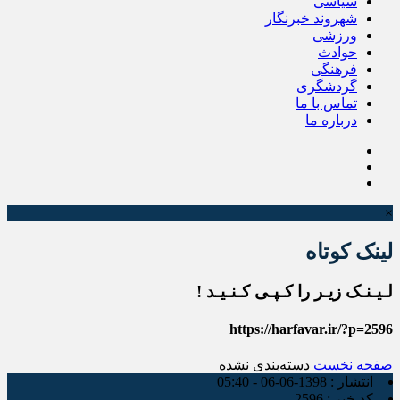
سیاسی
شهروند خبرنگار
ورزشی
حوادث
فرهنگی
گردشگری
تماس با ما
درباره ما
×
لینک کوتاه
لـیـنـک زیـر را کـپـی کـنـیـد !
https://harfavar.ir/?p=2596
صفحه نخست
دسته‌بندی نشده
انتشار :
1398-06-06 - 05:40
کد خبر :
2596