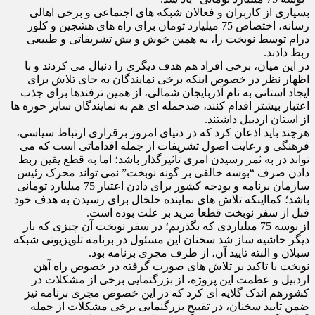
بسیاری از کاربران و فعالان شبکه های اجتماعی و برخی اهالی
رسانه، اختصاص 75 میلیارد تومان برای راه های هشجین و کلور –
درام توسط نوبخت را، به همین خوش و بش تشریفاتی و طبیعی
ربط دادند.
در این میان، برخی افراد هم هدف دیگری را دنبال می کردند و با
اظهار نظر در خصوص اینکه برخی نمایندگان به جای تلاش برای
ایجاد استانی به نام آذربایجان شمالی، از همین ترفندها برای جذب
اعتبار بیشتر اقدام کنند، ضدحمله ای هم به نمایندگان سایر حوزه ها
از استان اردبیل داشتند.
هرچند باید اذعان کرد که در دنیای امروز برقراری ارتباط سیاسی،
فرهنگی و رعایت اصول تشریفات از جمله اقداماتی است که می
تواند در به ثمر رسیدن امری تاثیرگذار باشد؛ اما به قطع یقین ربط
دادن صرف “بوسه خالقی بر گونه نوبخت” نمی تواند محرک رئیس
سازمان برنامه و بودجه کشور برای دادن اعتبار 75 میلیارد تومانی
باشد؛ کمااینکه تلاش های نماینده خلخال برای رسیدن به هدف خود
قبل از سفر نوبخت قطعا مزید بر علت بوده است.
از بوسه 75 میلیاردی که بگذریم؛ در سفر نوبخت آن چیزی که بار
دیگر حاشیه ساز شد سخنان این مسئول در برنامه تلویزیونی شبکه
سبلان و البته تایید آن، از طرف مجری برنامه بود.
نوبخت با تاکید بر تلاش های صورت گرفته در خصوص راه آهن
اردبیل و عظمت این پروژه، از بزرگنمایی برخی از مشکلات در
کشورهم اندک گلایه ای کرد که در این خصوص مجری برنامه نیز
ضمن تایید سخنان، در تقبیح بزرگنمایی برخی مشکلات از جمله