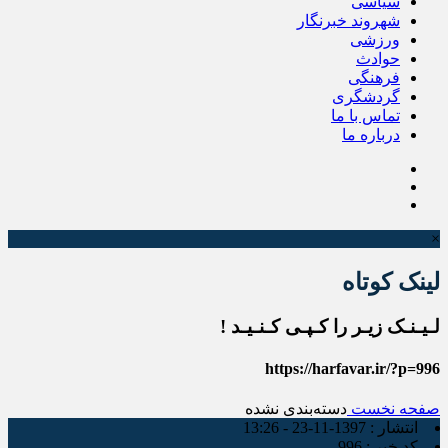
سیاسی
شهروند خبرنگار
ورزشی
حوادث
فرهنگی
گردشگری
تماس با ما
درباره ما
×
لینک کوتاه
لـیـنـک زیـر را کـپـی کـنـیـد !
https://harfavar.ir/?p=996
صفحه نخست
دسته‌بندی نشده
انتشار :
1397-11-23 - 13:26
کد خبر :
996