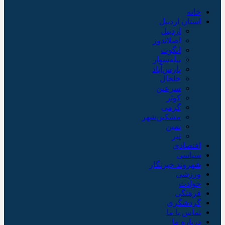
خانه
استان اردبیل
اردبیل
اصلاندوز
انگوت
بیله‌سوار
پارس‌آباد
خلخال
سرعین
کوثر
گرمی
مشکین‌شهر
نمین
نیر
اقتصادی
سیاسی
شهروند خبرنگار
ورزشی
حوادث
فرهنگی
گردشگری
تماس با ما
درباره ما