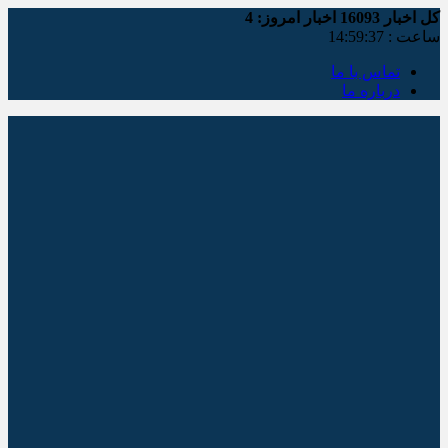
کل اخبار
16093
اخبار امروز:
4
ساعت :
14:59:37
تماس با ما
درباره ما