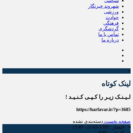
سیاسی
شهروند خبرنگار
ورزشی
حوادث
فرهنگی
گردشگری
تماس با ما
درباره ما
×
لینک کوتاه
لـیـنـک زیـر را کـپـی کـنـیـد !
https://harfavar.ir/?p=3685
صفحه نخست
دسته‌بندی نشده
انتشار :
1399-03-12 - 13:49
کد خبر :
3685