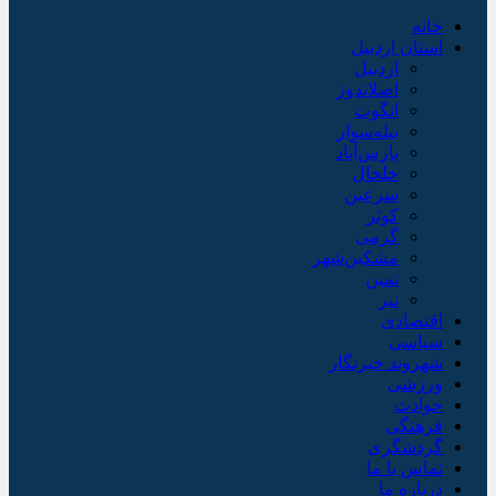
خانه
استان اردبیل
اردبیل
اصلاندوز
انگوت
بیله‌سوار
پارس‌آباد
خلخال
سرعین
کوثر
گرمی
مشکین‌شهر
نمین
نیر
اقتصادی
سیاسی
شهروند خبرنگار
ورزشی
حوادث
فرهنگی
گردشگری
تماس با ما
درباره ما