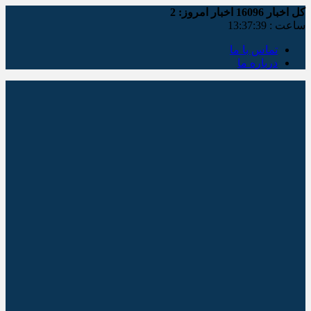
کل اخبار
16096
اخبار امروز:
2
ساعت :
13:37:39
تماس با ما
درباره ما