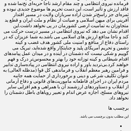
فرمانده نیروی انتظامی و چند مقام ارشد ناجا حربه‌ای نخ‌نما شده و
فاقد ارزش و تأثیر است، این دست تحریم ها موضوع جدیدی نبوده و
ثمره‌ای جز راسخ‌تر شدن اراده سربازان ولایت در مسیر اقتدار
آفرینی برای میهن اسلامی و صیانت از نظام و ملت ایران و قطع ید
متجاوزان به تمامیت ارضی کشورمان در پی نخواهد داشت.این
اقدام نشان می دهد که نیروی انتظامی در مسیر درست حرکت می
کند و ناجا مدافع ارزش های اسلامی می باشد.به شما عزیزان که در
راستای دفاع از منافع و امنیت ملی کشور هدف غضب و کینه
دشمن و تحریم آمریکای پلید و جنایتکار واقع شده‌اید، تبریک می
گوییم و شکی نیست که دشمنان در آینده و در میدان عمل پیامدهای
اقدام شیطانی و کینه توزانه خود را بهتر و محسوس‌تر درک و فهم
خواهند کرد.بی‌تردید باور و اراده نیروی انتظامی در پیاده‌سازی تدابیر
و فرامین رهبر معظم انقلاب و فرماندهی کل قوا (مدظله العالی) به
عنوان تکلیف شرعی و دینی و برخورداری از حمایت همه جانبه
مردم ایران در اجرای قاطعانه مأموریت‌های قانونی و دفاع آرمانی
از انقلاب و دستاوردهای ارزشمند آن با همراهی و هم افزایی سایر
نیروهای مسلح، اجازه عرض اندام و تعبیر رویاهای باطل دشمنان را
نخواهد داد.
برچسب ها
این مطلب بدون برچسب می باشد.