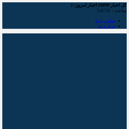
کل اخبار
16099
اخبار امروز:
2
ساعت :
5:47:52
تماس با ما
درباره ما