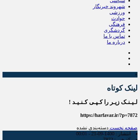
سیاسی
شهروند خبرنگار
ورزشی
حوادث
فرهنگی
گردشگری
تماس با ما
درباره ما
×
لینک کوتاه
لـیـنـک زیـر را کـپـی کـنـیـد !
https://harfavar.ir/?p=7872
صفحه نخست
دسته‌بندی نشده
انتشار :
1400-09-21 - 00:01
کد خبر :
7872