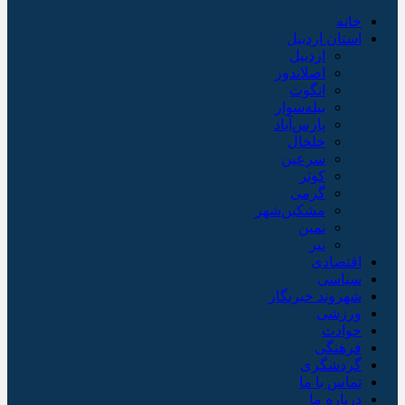
خانه
استان اردبیل
اردبیل
اصلاندوز
انگوت
بیله‌سوار
پارس‌آباد
خلخال
سرعین
کوثر
گرمی
مشکین‌شهر
نمین
نیر
اقتصادی
سیاسی
شهروند خبرنگار
ورزشی
حوادث
فرهنگی
گردشگری
تماس با ما
درباره ما