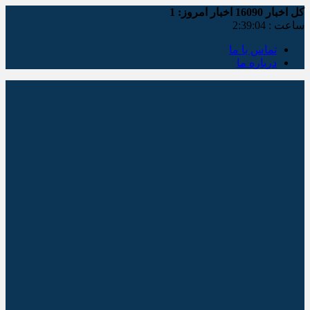
کل اخبار
16090
اخبار امروز:
1
ساعت :
2:39:05
تماس با ما
درباره ما