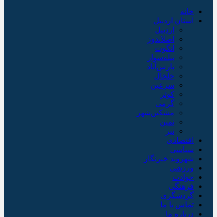
خانه
استان اردبیل
اردبیل
اصلاندوز
انگوت
بیله‌سوار
پارس‌آباد
خلخال
سرعین
کوثر
گرمی
مشکین‌شهر
نمین
نیر
اقتصادی
سیاسی
شهروند خبرنگار
ورزشی
حوادث
فرهنگی
گردشگری
تماس با ما
درباره ما