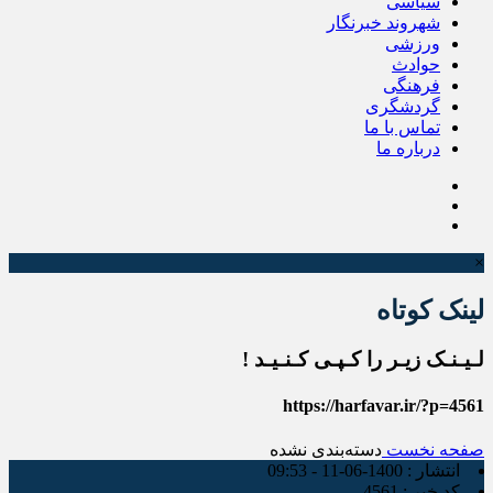
سیاسی
شهروند خبرنگار
ورزشی
حوادث
فرهنگی
گردشگری
تماس با ما
درباره ما
×
لینک کوتاه
لـیـنـک زیـر را کـپـی کـنـیـد !
https://harfavar.ir/?p=4561
صفحه نخست
دسته‌بندی نشده
انتشار :
1400-06-11 - 09:53
کد خبر :
4561