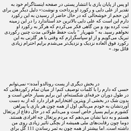
او پس از پایان بازی با انتشار پستی در صفحه اینستاگرام خود به
تقدیر از علی دایی و رکورد او پرداخت و نوشت:« دلیل دیگر من برای
این حجم از خوشحالی که در حال حاضر از رسیدن به این رکورد
دارم این است که علی دایی بالاترین حد استاندارد را در این زمینه
ثبت کرده بود و من گاهی فکر می‌کردم که هرگز به رکورد او
نخواهم رسید. به ” شهریار ” بابت حفظ طولانی مدت چنین رکوردی
تبریک می‌گویم و از او سپاسگزارم که وقتی با هر گلزنی به این
رکورد فوق العاده نزدیک و نزدیک‌تر می‌شدم برایم احترام زیادی
قائل بود. »
در بخش دیگری از پست رونالدو آمده:« نمی‌توانم
حسی که دارم را با کلمات توصیف کنم! از میان تمام رکوردهایی که
در طول دوران حرفه‌ای شکسته‌ام، این برایم بسیار خاص است و
بدون شک در بخشی از ویترین افتخاراتم قرار دارد که از به دست
آوردنشان به خودم می‌بالم. اول از همه چون هر بازی با پیراهن
کشورم برایم بسیار خاص است و می‌دانم که در حال دفاع از پرتغال
هستم و به دنیا نشان می‌دهم که مردم پرتغال چه افرادی هستند.
دوما چون رقابت‌های ملی همیشه از بچگی تاثیر زیادی روی من
داشته است. اما بیشتر از همه چون به ثمر رساندن 111 گل برای