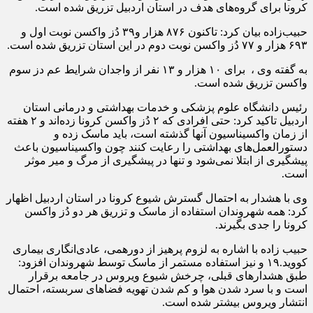
کرونا برای گروه‌های هدف در استان اردبیل تزریق شده است.
حبیب‌زاده بیان کرد: تاکنون ۸۷۶ هزار و۳۹ دُز واکسن نوبت اول و
۶۹۳ هزار و ۷۷ دُز واکسن نوبت دوم در این استان تزریق شده است.
به گفته وی ، برای ۱۰ هزار و ۱۳ نفر از واجدان شرایط عم دز سوم
واکسن تزریق شده است.
رئیس دانشگاه علوم پزشکی و خدمات بهداشتی و درمانی استان
اردبیل تاکید کرد: حتی افرادی که ۲ دُز واکسن کرونا زده‌اند و ۲ هفته
از زمان واکسیناسیون آنها گذشته است، باید ماسک زده و
دستورالعمل‌های بهداشتی را رعایت کنند چون واکسیناسیون باعث
پیشگیری از ابتلا نمی‌‍‌شود و تنها در پیشگیری از مرگ و میر موثر
است.
وی با هشدار به احتمال گسترش شیوع کرونا در استان اردبیل اظهار
کرد: همه شهروندان استفاده از ماسک و تزریق هر دو دُز واکسن
کرونا را جدی بگیرند.
حبیب زاده با اشاره به لزوم پرهیز از دورهمی، عادی‌انگاری بیماری
کووید.۱۹ و نیز استفاده مستمر از ماسک توسط شهروندان افزود:
طبق هشدارهای قبلی، چرخش شیوع ویروس در جامعه برقرار
است و با سرد شدن هوا و کم شدن تهویه فضاهای سربسته، احتمال
انتشار ویروس بیشتر شده است.