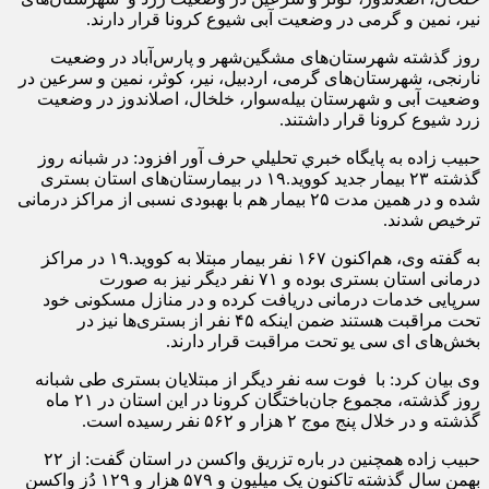
نیر، نمین و گرمی در وضعیت آبی شیوع کرونا قرار دارند.
روز گذشته شهرستان‌های مشگین‌شهر و پارس‌آباد در وضعیت
نارنجی، شهرستان‌های گرمی، اردبیل، نیر، کوثر، نمین و سرعین در
وضعیت آبی و شهرستان بیله‌سوار، خلخال، اصلاندوز در وضعیت
زرد شیوع کرونا قرار داشتند.
حبیب زاده به پايگاه خبري تحليلي حرف آور افزود: در شبانه روز
گذشته ۲۳ بیمار جدید کووید.۱۹ در بیمارستان‌های استان بستری
شده و در همین مدت ۲۵ بیمار هم با بهبودی نسبی از مراکز درمانی
ترخیص شدند.
به گفته وی، هم‌اکنون ۱۶۷ نفر بیمار مبتلا به کووید.۱۹ در مراکز
درمانی استان بستری بوده و ۷۱ نفر دیگر نیز به صورت
سرپایی خدمات درمانی دریافت کرده و در منازل مسکونی خود
تحت مراقبت هستند ضمن اینکه ۴۵ نفر از بستری‌ها نیز در
بخش‌های ای سی یو تحت مراقبت قرار دارند.
وی بیان کرد: با فوت سه نفر دیگر از مبتلایان بستری طی شبانه
روز گذشته، مجموع جان‌باختگان کرونا در این استان در ۲۱ ماه
گذشته و در خلال پنج موج ۲ هزار و ۵۶۲ نفر رسیده است.
حبیب زاده همچنین در باره تزریق واکسن در استان گفت: از ۲۲
بهمن سال گذشته تاکنون یک میلیون و ۵۷۹ هزار و ۱۲۹ دُز واکسن