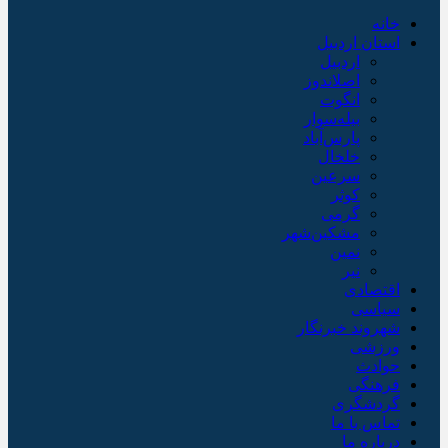
خانه
استان اردبیل
اردبیل
اصلاندوز
انگوت
بیله‌سوار
پارس‌آباد
خلخال
سرعین
کوثر
گرمی
مشکین‌شهر
نمین
نیر
اقتصادی
سیاسی
شهروند خبرنگار
ورزشی
حوادث
فرهنگی
گردشگری
تماس با ما
درباره ما