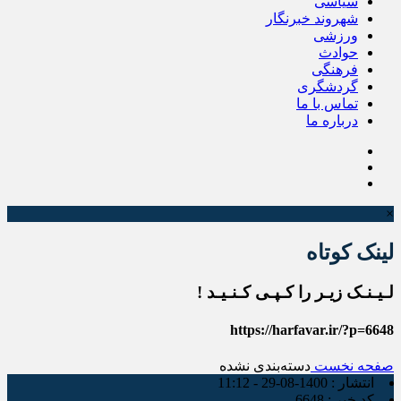
سیاسی
شهروند خبرنگار
ورزشی
حوادث
فرهنگی
گردشگری
تماس با ما
درباره ما
×
لینک کوتاه
لـیـنـک زیـر را کـپـی کـنـیـد !
https://harfavar.ir/?p=6648
صفحه نخست
دسته‌بندی نشده
انتشار :
1400-08-29 - 11:12
کد خبر :
6648