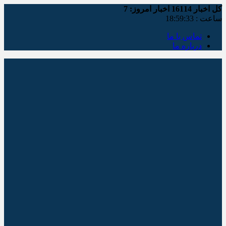
کل اخبار
16114
اخبار امروز:
7
ساعت :
18:59:33
تماس با ما
درباره ما