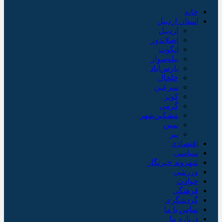
خانه
استان اردبیل
اردبیل
اصلاندوز
انگوت
بیله‌سوار
پارس‌آباد
خلخال
سرعین
کوثر
گرمی
مشکین‌شهر
نمین
نیر
اقتصادی
سیاسی
شهروند خبرنگار
ورزشی
حوادث
فرهنگی
گردشگری
تماس با ما
درباره ما