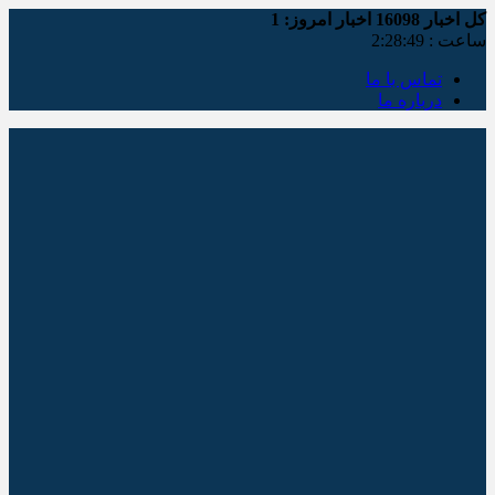
کل اخبار
16098
اخبار امروز:
1
ساعت :
2:28:49
تماس با ما
درباره ما