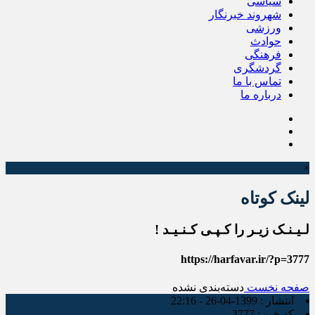
سیاسی
شهروند خبرنگار
ورزشی
حوادث
فرهنگی
گردشگری
تماس با ما
درباره ما
×
لینک کوتاه
لـیـنـک زیـر را کـپـی کـنـیـد !
https://harfavar.ir/?p=3777
صفحه نخست
دسته‌بندی نشده
انتشار :
1399-04-26 - 22:16
کد خبر :
3777