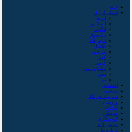
خانه
استان اردبیل
اردبیل
اصلاندوز
انگوت
بیله‌سوار
پارس‌آباد
خلخال
سرعین
کوثر
گرمی
مشکین‌شهر
نمین
نیر
اقتصادی
سیاسی
شهروند خبرنگار
ورزشی
حوادث
فرهنگی
گردشگری
تماس با ما
درباره ما