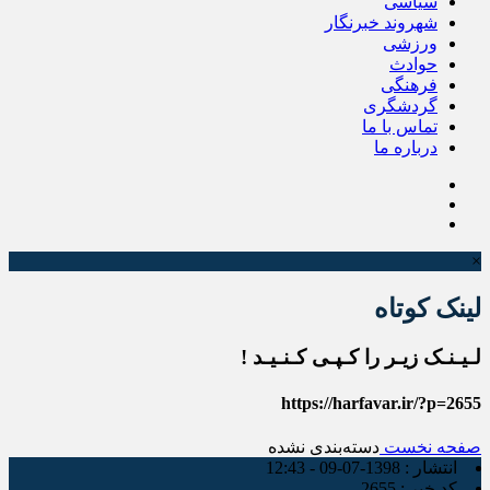
سیاسی
شهروند خبرنگار
ورزشی
حوادث
فرهنگی
گردشگری
تماس با ما
درباره ما
×
لینک کوتاه
لـیـنـک زیـر را کـپـی کـنـیـد !
https://harfavar.ir/?p=2655
صفحه نخست
دسته‌بندی نشده
انتشار :
1398-07-09 - 12:43
کد خبر :
2655