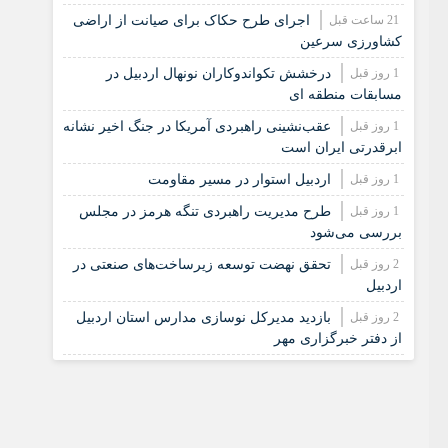
21 ساعت قبل
اجرای طرح حکاک برای صیانت از اراضی
کشاورزی سرعین
1 روز قبل
درخشش تکواندوکاران نونهال اردبیل در
مسابقات منطقه ای
1 روز قبل
عقب‌نشینی راهبردی آمریکا در جنگ اخیر نشانه
ابرقدرتی ایران است
1 روز قبل
اردبیل استوار در مسیر مقاومت
1 روز قبل
طرح مدیریت راهبردی تنگه هرمز در مجلس
بررسی می‌شود
2 روز قبل
تحقق نهضت توسعه زیرساخت‌های صنعتی در
اردبیل
2 روز قبل
بازدید مدیرکل نوسازی مدارس استان اردبیل
از دفتر خبرگزاری مهر
2 روز قبل
کشف احتکار ۲۰۶ میلیاردی کالاهای اساسی در
اردبیل
2 روز قبل
پایداری دمای هوا تا دوشنبه در استان اردبیل