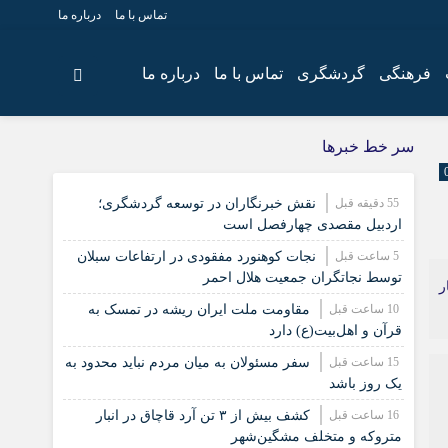
تماس با ما
درباره ما
فرهنگی
گردشگری
تماس با ما
درباره ما
سر خط خبرها
55 دقیقه قبل
نقش خبرنگاران در توسعه گردشگری؛
اردبیل مقصدی چهارفصل است
5 ساعت قبل
نجات کوهنورد مفقودی در ارتفاعات سبلان
توسط نجاتگران جمعیت هلال احمر
ر
10 ساعت قبل
مقاومت ملت ایران ریشه در تمسک به
قرآن و اهل‌بیت(ع) دارد
15 ساعت قبل
سفر مسئولان به میان مردم نباید محدود به
یک روز باشد
16 ساعت قبل
کشف بیش از ۳ تن آرد قاچاق در انبار
متروکه و متخلف مشگین‌شهر