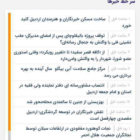
سر خط خبرها
ساخت مسکن خبرنگاران و هنرمندان اردبیل کلید
1 ساعت قبل
خورد
توقف پروژه بالیقلوچای پس از امضای مدیرکل؛ عقب
2 ساعت قبل
نشینی فنی یا واکنش به جنجال رسانه‌ای؟
از «کافه قصر سفید» تا «تغییر رویکرد»؛ وقتی استوری
2 ساعت قبل
عضو شورا، شهردار را به واکنش وامی‌دارد
مرکز جامع سلامت آبی بیگلو سال آینده به بهره
6 ساعت قبل
برداری می رسد
انتصاب مشاوررسانه ای دفتر نماینده ولی فقیه در
11 ساعت قبل
استان و امام جمعه اردبیل
بهزیستی از جنین تا سالمندی محله‌محور شد
16 ساعت قبل
نقش خبرنگاران در توسعه گردشگری؛ اردبیل
21 ساعت قبل
مقصدی چهارفصل است
نجات کوهنورد مفقودی در ارتفاعات سبلان توسط
1 روز قبل
نجاتگران جمعیت هلال احمر