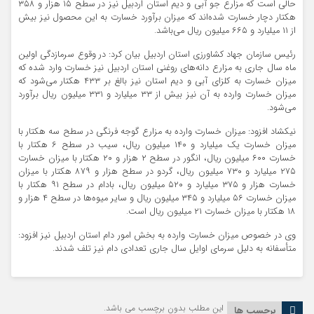
حالی است که مزارع جو آبی و دیم استان اردبیل نیز در سطح ۱۵ هزار و ۳۵۸
هکتار دچار خسارت شده‌اند که میزان برآورد خسارت به این محصول نیز بیش
از ۱۱ میلیارد و ۶۶۵ میلیون ریال می‌باشد.
رئیس سازمان جهاد کشاورزی استان اردبیل بیان کرد: در وقوع سرمازدگی اولین
ماه سال جاری به مزارع دانه‌های روغنی استان اردبیل نیز خسارت وارد شده که
میزان خسارت به کلزای آبی و دیم استان نیز بالغ بر ۴۳۳ هکتار می‌شود که
میزان خسارت وارده به آن نیز بیش از ۳۳ میلیارد و ۳۳۱ میلیون ریال برآورد
می‌شود.
نیکشاد افزود: میزان خسارت وارده به مزارع گوجه فرنگی در سطح سه هکتار با
میزان خسارت یک میلیارد و ۱۴۰ میلیون ریال، سیب در سطح ۶ هکتار با
خسارت ۶۰۰ میلیون ریال، انگور در سطح ۲ هزار و ۲۰ هکتار با میزان خسارت
۲۷۵ میلیارد و ۷۳۰ میلیون ریال، گردو در سطح هزار و ۸۷۹ هکتار با میزان
خسارت هزار و ۳۷۵ میلیارد و ۵۲۰ میلیون ریال، بادام در سطح ۹۱ هکتار با
میزان خسارت ۵۶ میلیارد و ۳۴۵ میلیون ریال و سایر میوه‌ها در سطح ۴ هزار و
۱۸ هکتار با میزان خسارت ۲۱ میلیون ریال است.
وی در خصوص میزان خسارت وارده به بخش امور دام استان اردبیل نیز افزود:
متأسفانه به دلیل سرمای اوایل سال جاری تعدادی دام نیز تلف شدند.
این مطلب بدون برچسب می باشد.
برچسب ها