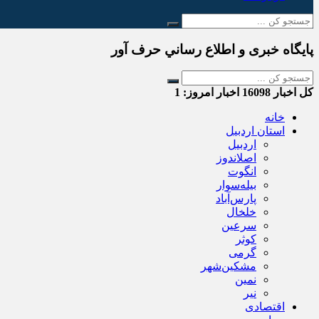
پایگاه خبری و اطلاع رساني حرف آور
کل اخبار
16098
اخبار امروز:
1
خانه
استان اردبیل
اردبیل
اصلاندوز
انگوت
بیله‌سوار
پارس‌آباد
خلخال
سرعین
کوثر
گرمی
مشکین‌شهر
نمین
نیر
اقتصادی