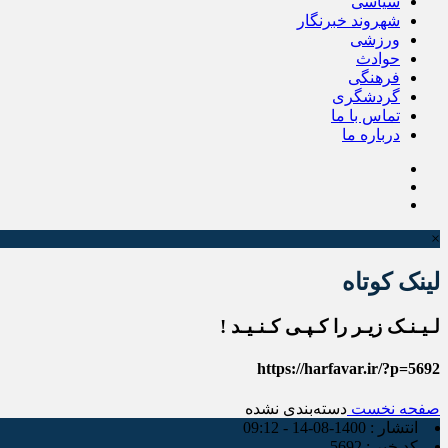
سیاسی
شهروند خبرنگار
ورزشی
حوادث
فرهنگی
گردشگری
تماس با ما
درباره ما
×
لینک کوتاه
لـیـنـک زیـر را کـپـی کـنـیـد !
https://harfavar.ir/?p=5692
صفحه نخست
دسته‌بندی نشده
انتشار :
1400-08-14 - 09:12
کد خبر :
5692