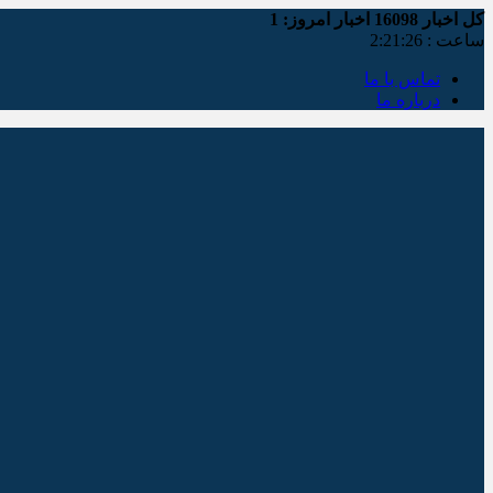
کل اخبار
16098
اخبار امروز:
1
ساعت :
2:21:26
تماس با ما
درباره ما