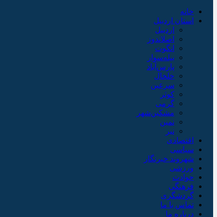
خانه
استان اردبیل
اردبیل
اصلاندوز
انگوت
بیله‌سوار
پارس‌آباد
خلخال
سرعین
کوثر
گرمی
مشکین‌شهر
نمین
نیر
اقتصادی
سیاسی
شهروند خبرنگار
ورزشی
حوادث
فرهنگی
گردشگری
تماس با ما
درباره ما