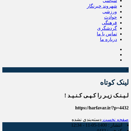
سیاسی
شهروند خبرنگار
ورزشی
حوادث
فرهنگی
گردشگری
تماس با ما
درباره ما
×
لینک کوتاه
لـیـنـک زیـر را کـپـی کـنـیـد !
https://harfavar.ir/?p=4432
صفحه نخست
دسته‌بندی نشده
انتشار :
1400-05-11 - 12:34
کد خبر :
4432