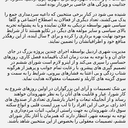
جذابیت و ویژگی های خاصی برخوردار بوده است.
شنیده می شود در کنار برخی منتخبین که داعیه سردمداری جمع را
یدک می‌کشند، تعداد دیگری از فعالان به اصطلاح اجتماعی و گاها
سیاسی شهر بواسطه نزدیکی به فلان نماینده و یا به پشتوانه تجربه
بالای سیاسی و سایر مولفه های دیگر، در تکاپو هستند تا از شرایط
موجود نهایت بهره برداری را کرده و برای ۴ سال آینده، از این رهگذر
منافع خود و اطرافیانشان را تضمین نمایند.
مدیریت شهری اردبیل بواسطه اجرای چندین پروژه بزرگ در جای
جای آن و با توجه به مدت زمان اندک باقیمانده فصل کاری، روزهای
حساسی را سپری می‌کند و از اینرو لازم است شورای ششم در
تصمیم گیری های پیشرو، با رعایت تمام جوانب و پرهیز از هرگونه
شتاب زدگی و بی اعتنا به فشارهای بیرونی، شرایط را به سمت و
سوی گزینه های کاربلد و تصمیمات معقولانه هدایت نماید.
بی شک تصمیمات و آرای این بزرگواران در اولین روزهای شروع به
کار شورا، عیار و قابلیت های آنان را به نظر شهروندان خواهند
رساند و از آنجاییکه تبعات و اخبار بازشماری تعدادی از صندوق های
اخذ رای، برخی از این افراد را تا لب مرز ایست قلبی و انواع سکته
سوق داد، شهروندان به جهت راستی آزمایی، اثبات مردم‌داری و
توجه به توسعه شهر، انتظار دارند که همزمان با آغاز بکار شورای
ششم، تصمیمات معقولی را بخصوص از این منتخبین شاهد باشند.