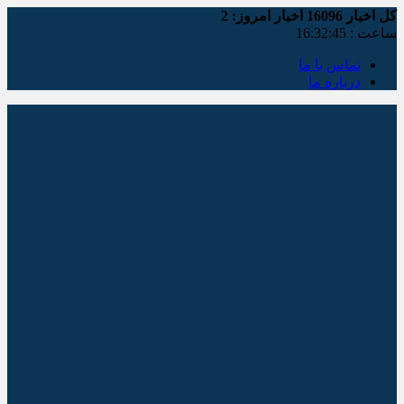
کل اخبار
16096
اخبار امروز:
2
ساعت :
16:32:46
تماس با ما
درباره ما