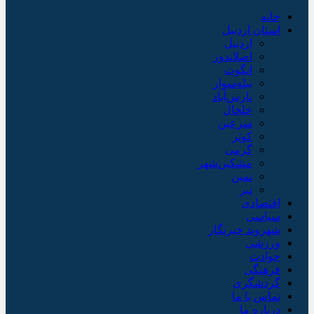
خانه
استان اردبیل
اردبیل
اصلاندوز
انگوت
بیله‌سوار
پارس‌آباد
خلخال
سرعین
کوثر
گرمی
مشکین‌شهر
نمین
نیر
اقتصادی
سیاسی
شهروند خبرنگار
ورزشی
حوادث
فرهنگی
گردشگری
تماس با ما
درباره ما