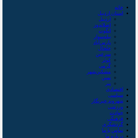
خانه
استان اردبیل
اردبیل
اصلاندوز
انگوت
بیله‌سوار
پارس‌آباد
خلخال
سرعین
کوثر
گرمی
مشکین‌شهر
نمین
نیر
اقتصادی
سیاسی
شهروند خبرنگار
ورزشی
حوادث
فرهنگی
گردشگری
تماس با ما
درباره ما