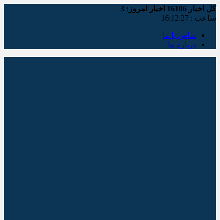
کل اخبار
16106
اخبار امروز:
3
ساعت :
16:12:28
تماس با ما
درباره ما