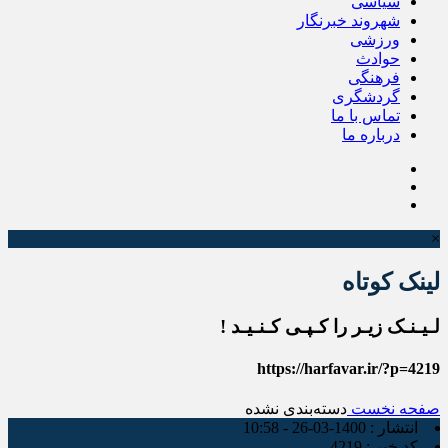
سیاسی
شهروند خبرنگار
ورزشی
حوادث
فرهنگی
گردشگری
تماس با ما
درباره ما
×
لینک کوتاه
لـیـنـک زیـر را کـپـی کـنـیـد !
https://harfavar.ir/?p=4219
صفحه نخست
دسته‌بندی نشده
انتشار :
1400-03-26 - 10:58
کد خبر :
4219