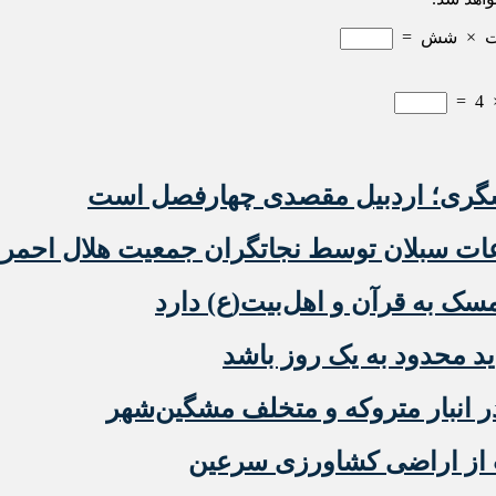
×
شش
=
=
4
شگری؛ اردبیل مقصدی چهارفصل است
عات سبلان توسط نجاتگران جمعیت هلال احمر
ک به قرآن و اهل‌بیت(ع) دارد
ید محدود به یک روز باشد
 از اراضی کشاورزی سرعین