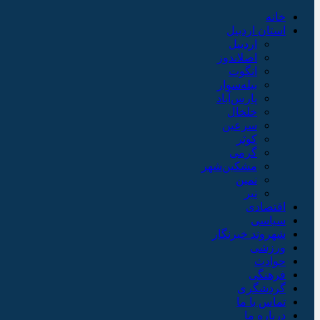
خانه
استان اردبیل
اردبیل
اصلاندوز
انگوت
بیله‌سوار
پارس‌آباد
خلخال
سرعین
کوثر
گرمی
مشکین‌شهر
نمین
نیر
اقتصادی
سیاسی
شهروند خبرنگار
ورزشی
حوادث
فرهنگی
گردشگری
تماس با ما
درباره ما