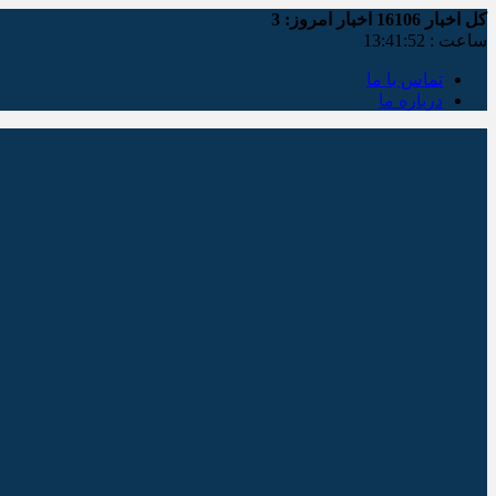
کل اخبار
16106
اخبار امروز:
3
ساعت :
13:41:53
تماس با ما
درباره ما