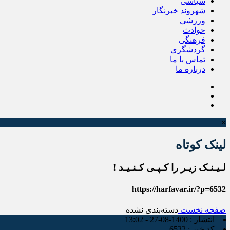
سیاسی
شهروند خبرنگار
ورزشی
حوادث
فرهنگی
گردشگری
تماس با ما
درباره ما
×
لینک کوتاه
لـیـنـک زیـر را کـپـی کـنـیـد !
https://harfavar.ir/?p=6532
صفحه نخست
دسته‌بندی نشده
انتشار :
1400-08-27 - 13:02
کد خبر :
6532