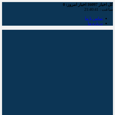
کل اخبار
16097
اخبار امروز:
0
ساعت :
21:40:41
تماس با ما
درباره ما