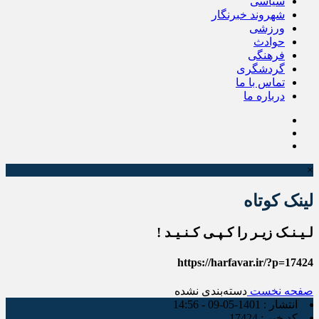
سیاسی
شهروند خبرنگار
ورزشی
حوادث
فرهنگی
گردشگری
تماس با ما
درباره ما
×
لینک کوتاه
لـیـنـک زیـر را کـپـی کـنـیـد !
https://harfavar.ir/?p=17424
صفحه نخست
دسته‌بندی نشده
انتشار :
1401-05-09 - 14:56
کد خبر :
17424