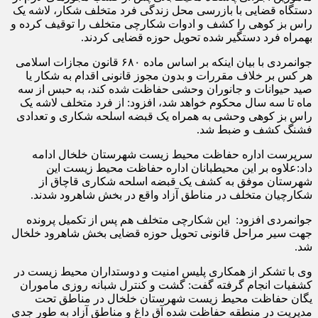
دستگاه قضایی با بازرسی محل زندگی فرد متخلف شکار، لاشه یک
راس بز کوهی را کشف و ادوات شکارچی متخلف را توقیف کرده و
بهمراه فرد دستگیر شده تحویل حوزه قضایی کردند.
جوانمردی با بیان اینکه بر اساس ماده ۶۸۰ قانون مجازات اسلامی
هر کس بر خلاف مقررات و بدون مجوز قانونی اقدام به شکار یا
صید حیوانات و جانوران وحشی حفاظت شده کند، به حبس از سه‌
ماه تا سه سال محکوم خواهد شد، افزود: از فرد متخلف لاشه یک
راس بز کوهی وحشی به همراه یک قبضه اسلحه شکاری و تعدادی
فشنگ کشف و ضبط شد.
سرپرست اداره حفاظت محیط زیست شهرستان خلخال ادامه
داد:علاوه بر این محیطبانان اداره حفاظت محیط زیست این
شهرستان موفق به کشف یک قبضه اسلحه شکاری قاچاق از
شکارچیان متخلف در مناطق آزاد واقع در بخش شاهرود شدند.
جوانمردی افزود: این شکارچی متخلف هم پس از تکمیل پرونده
جهت سیر مراحل قانونی تحویل حوزه قضایی بخش شاهرود خلخال
شد.
وی با تشکر از همکاری پلیس امنیت و دوستداران محیط زیست در
کشفیات انجام گرفته گفت: گشت و کنترل شبانه روزی ماموران
یگان حفاظت محیط زیست شهرستان خلخال در مناطق تحت
مدیریت در منطقه حفاظت شده آق داغ و مناطق آزاد به طور جدی