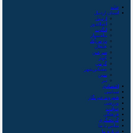
خانه
استان اردبیل
اردبیل
اصلاندوز
انگوت
بیله‌سوار
پارس‌آباد
خلخال
سرعین
کوثر
گرمی
مشکین‌شهر
نمین
نیر
اقتصادی
سیاسی
شهروند خبرنگار
ورزشی
حوادث
فرهنگی
گردشگری
تماس با ما
درباره ما