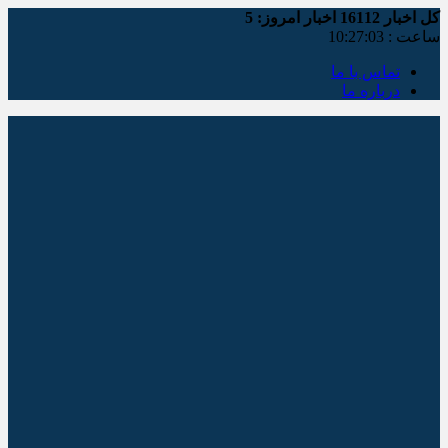
کل اخبار
16112
اخبار امروز:
5
ساعت :
10:27:03
تماس با ما
درباره ما