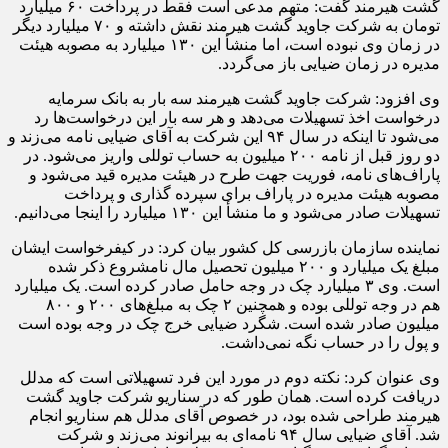
گشت هیرمند گفت: متهم مدعی است فقط در پرداخت ۶۰ میلیارد
تومان به شرکت جاوید گشت هیرمند نقش داشته و ۷۰ میلیارد دیگر
در زمان وی نبوده است، اما منشأ این ۱۳۰ میلیارد به مصوبه هیئت
مدیره در زمان ضیایی باز می‌گردد.
وی افزود: شرکت جاوید گشت هیرمند سه بار به بانک سرمایه
درخواست اخذ تسهیلات می‌دهد و هر سه بار این درخواست‌ها رد
می‌شود تا اینکه در سال ۹۴ این شرکت به آقای ضیایی نامه می‌زند و
دو روز قبل از نامه ۲۰۰ میلیون به حساب توللی واریز می‌شود. در
پاراف‌های نامه، فوریت جهت طرح در هیئت مدیره قید می‌شود و
مصوبه هیئت مدیره در پاراف برای سپرده گذاری و پرداخت
تسهیلات صادر می‌شود و ما منشأ این ۱۳۰ میلیارد را اینجا می‌دانیم.
نماینده سازمان بازرسی کل کشور بیان کرد: در کیفرخواست ایشان
مبلغ یک میلیارد و ۲۰۰ میلیون تحصیل مال نامشروع ذکر شده
است. وی ۳ میلیارد چک در وجه حامل صادر کرده است. یک میلیارد
هم در وجه توللی بوده و همچنین ۲ چک به مبلغ‌های ۲۰۰ و ۸۰۰
میلیون صادر شده است. شگرد ضیایی خرج چک در وجه بوده است
و پول را در حساب نگه نمی‌داشت.
وی عنوان کرد: نکته دوم در مورد این فرد تسهیلاتی است که مدلل
دریافت کرده است. همان طور که در سناریو شرکت جاوید گشت
هیرمند طراحی شده بود، در خصوص آقای مدلل هم سناریو انجام
شد. آقای ضیایی سال ۹۴ نامه‌ای به بیرانوند می‌زند و شرکت