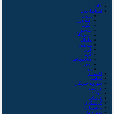
خانه
استان اردبیل
اردبیل
اصلاندوز
انگوت
بیله‌سوار
پارس‌آباد
خلخال
سرعین
کوثر
گرمی
مشکین‌شهر
نمین
نیر
اقتصادی
سیاسی
شهروند خبرنگار
ورزشی
حوادث
فرهنگی
گردشگری
تماس با ما
درباره ما