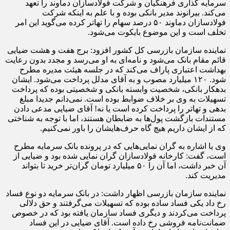
سرمایه گذاری فرهنگیان و شرکت فولادسازان دماوند را تعهد
می‌کند. بیرانوند مدیر بانکی بوده و با علم به اینکه شرکت
فولادسازان دماوند ۵۰ درصد سهام را تهاتر کرده می‌گوید این امر
تخلف است و این موضوع بایکوت می‌شود.
نماینده سازمان بازرسی کل کشور افزود: برج هفت و هشت ضیایی
قائم مقام بانک می‌شود و نامه‌ای به او می‌رسد و مجدد بدون رعایت
بهداشت اعتباری پاراف می‌کند که در جلسه هیئت مدیره مطرح
شود. ۱۲۰ میلیارد مصوب و به آقای مدلل پرداخت می‌شود. ایشان
بدهکار بانکی، شخصیت وابسته بانکی و شخصیتی بوده که پرداخت
تسهیلات به وی بر خلاف ضوابط بوده است. نمی‌دانم جدیدا مبلغ
بدهی و تهاتر را پرداخت کرده است یا نه! آقای ضیایی مدعی دادن
مستندات بازگشت پول‌ها به ضابطان هستند، اما با توجه به شناختی
که از ایشان داریم هیچ گاه حرف‌هایشان را باور نمی‌کنیم.
وی با اشاره به گران نمایی‌هایی که در پرونده بانک سرمایه مطرح
است، گفت: کارخانه فولادسازان گران نمایی شده بود و ضیایی از
آن خبر داشت، اما آن را ۵۰ میلیارد تومان گران‌تر خرید تا بتواند
مدیریت کند.
نماینده سازمان بازرسی اظهار داشت: در بانک سرمایه دو نوع فساد
رخ داد یکی فساد ساده بوده که تسهیلات می‌گرفتند و حق دلالی
پرداخت می‌کردند و دیگری فساد سازمان یافته بود که در خصوص
ضمانت‌نامه فروشی رخ داده است. آقای ضیایی در این فساد