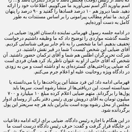
اسم بیاورید اگر اسم نمی‌آورید ما می‌گوییم. اطلاعات خود را ارائه
دهید. شما دیروز هم ۱۰ درصد فساد‌ها را گفتید و ۹۰ درصد را پنهان
کردید. ما تمام مطالب پیرامونی را بر اساس مستندات به طور
کامل به دست آورده‌ایم.
در ادامه جلسه رسول قهرمانی نماینده دادستان افزود: ضیایی در
جلسه گذشته مواردی را توضیح داد که ما وظیفه داشتیم درخواست
تخفیف بدهیم. اما ما شخصی را به نام جابر بیرقی شناسایی کردیم.
آقای ضیایی این شخص کیست؟ شما در قیر نقش داشتید. در
شرکت تحریرگران اطلس هم شما و آقای ترکمان حضور داشتید. آن
شخص که آقای خانی از او به عنوان ناظر یاد کرد همان فردی است
که ضیایی پرداختی‌های گسترده‌ای به او داشته است و من به زودی
در دادگاه ویژه روحانیت علیه او اعلام جرم می‌کنم.
قهرمانی ادامه داد: این فرد منشأ این پرداخت‌ها را یا می‌دانسته یا
نمیدانسته است. این دریافتی‌ها از منشأ رشوه است. سریعا باید
پول‌ها را برگرداند. متهم ضیایی اعلام کرده مبلغ ۱۰ میلیارد و ۷۰۰
میلیون تومان به آقای درویش نوری رئیس دفتر یکی از روسای ادوار
مجلس از محل رشوه بوده است بنابراین باید هر چه سریعتر این پول
برگردانده شود.
در این هنگام با اجازه رئیس دادگاه، ضیایی برای ارائه ادامه دفاعیات
در جایگاه قرار گرفت و گفت: حرف رئیس دادگاه درست است ما
باید صداقت داشته باشیم. نماینده بانک مرکزی می‌گویند چک شرکت