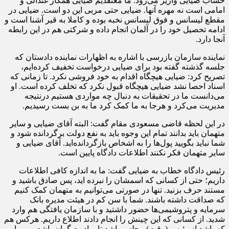
حساب ضیایی واریز می‌رود. ما معتقدیم ضیایی همکار غندالی و
امامی است نه مهره آنها. ضیایی حتی مربی این دو است. ضیایی در
مقطع لیسانس و فوق لیسانس نخبه بوده و کاملا به قیر آشنا است و
ادامه تحصیل خود را در آلمان انجام داده و شرکتی هم در این رابطه
آنجا دارد.
نماینده سازمان بازرسی با اشاره به اظهارات نماینده دادستان که
جلسه گذشته گفته بود برای ضیایی درخواست تخفیف کرده‌ایم،
تصریح کرد: ضیایی هیچگاه اقدام به خود فروشی نکرد. تا زمانی که
اسناد احصا نشد ضیایی هیچگاه قبول نکرد که تخلف کرده است. او
می‌دانست ما در تحقیقات به دنبال چه مواردی هستیم درنتیجه
مدیریت می‌کرد و هرجا به ما کمک کرد ما به بن بست رسیدیم.
در این لحظه قاضی مسعودی مقام گفت: البته آقای ضیایی و سایر
متهمان باید بدانند تمام این وجوه باید به نفع دولت برگردانده شود و
شما نباید بگویید پول‌ها را به اشخاص بازگردانده‌اید. آقای ضیایی و
سایر متهمان فکر نکنند اطلاعات دادگاه پایین است.
رئیس دادگاه خطاب به ضیایی گفت: ما به اندازه کافی اطلاعات
داریم؛ حتی از کسانی که اسمشان را نبرده اید، پس صادق باشید و
مستند حرف بزنید. تنها در صورتی می‌توانیم به متهمان کمک کنیم
که صداقت داشته باشند. شما با سن کم در هیئت مدیره بانک
سرمایه و پتروشیمی‌ها حضور داشتید و با سازمان یافتگی هم وارد
شدید. از کسانی که این چینش را انجام دادند اطلاع داریم. هرکس هم
که باشد از رئیس (وقت) مجلس باشد تا برادر دیگران باشد و… را