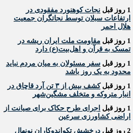
1 روز قبل
نجات کوهنورد مفقودی در
ارتفاعات سبلان توسط نجاتگران جمعیت
هلال احمر
1 روز قبل
مقاومت ملت ایران ریشه در
تمسک به قرآن و اهل‌بیت(ع) دارد
1 روز قبل
سفر مسئولان به میان مردم نباید
محدود به یک روز باشد
1 روز قبل
کشف بیش از ۳ تن آرد قاچاق در
انبار متروکه و متخلف مشگین‌شهر
1 روز قبل
اجرای طرح حکاک برای صیانت از
اراضی کشاورزی سرعین
2 روز قبل
درخشش تکواندوکاران نونهال