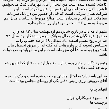
کاغذی کشیده شده است من اینجا از آقای قهرمانی کمک می‌خواهم.
تا همین الان محمد امامی این قضیه را قبول نکرده است. این
شرکت همان شرکتی است که قبل از حضور من در بانک سرمایه
معاملات قیر انجام می‌داده است. مبالغ مربوط به سامان مدلل هم
مربوط به سال ۹۳ است و من فرار رو به جلو ندارم.
متهم ادامه داد: در تاریخ شانزدهم اردیبهشت سال ۹۳ که وارد
صندوق فرهنگیان شدم مدلل به بانک سرمایه بدهکار بود. سال ۹۲
هم در تاریخ بیستم اسفند ماه غندالی ۴۹ درصد حساب را به
بخشایش تسویه کرد. واریز‌هایی که گفته‌اید از طریق تحصیل مال
نامشروع بوده، منشأ آن مجرمانه است و این مبالغ باید به نفع دولت
باشد.
رئیس دادگاه از متهم پرسید: این ۱۰ میلیارد و ۷۰۰ از کجا تامین شد
و به چه کسی دادید.
ضیایی پاسخ داد: به امثال هدایتی پرداخت شده است و چک در وجه
آقای درویش نوری رئیس دفتر یکی از روسای مجلس بوده است.
انتهای پیام/
منبع :
خبرنگاران جوان
برچسب ها