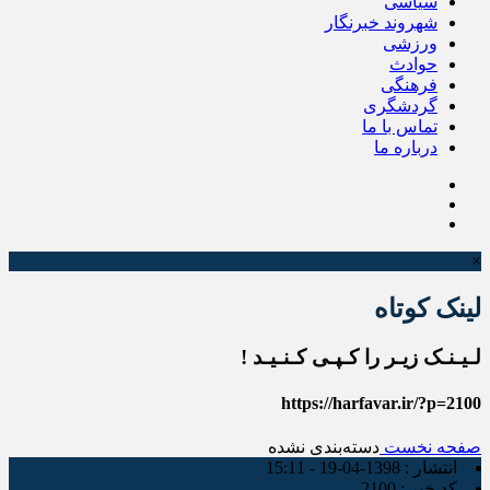
سیاسی
شهروند خبرنگار
ورزشی
حوادث
فرهنگی
گردشگری
تماس با ما
درباره ما
×
لینک کوتاه
لـیـنـک زیـر را کـپـی کـنـیـد !
https://harfavar.ir/?p=2100
صفحه نخست
دسته‌بندی نشده
انتشار :
1398-04-19 - 15:11
کد خبر :
2100