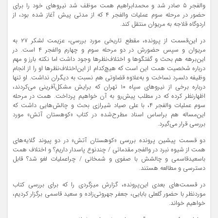
والفجر ۵ صادر شد و محمدابراهیم همت موظف شد نیروهای خود را برای
حضور در مرحله سوم عملیات والفجر ۴ که از مدتی پیش آغاز شده بود، از
اردوگاه
قلاجه
به مریوان منتقل کند.
در این‌قسمت از پرونده، مقطع تاریخی مورد بررسی، عزیمت لشکر ۲۷ به
مریوان و سپس حضورش در دو مرحله سوم و چهارم والفجر ۴ است. در
این‌برهه هم بحث و گفتگوها و اختلاف‌نظرها وجود داشت اما نکته بارز و مهم
درباره شخصیت همت این است که هیچ‌کدام از این‌اختلاف‌نظرها او را از انجام
وظیفه دلسرد نساخت و به‌علاوه قضاوتی هم نسبت به دیگران نداشت. او تنها
درباره برخی از نیروهای سپاه ۱۰ تهران که برایش مشکل‌آفرینی می‌کردند،
اظهارنظر کرده که در مطلب پیش‌رو به آن خواهیم پرداخت. همت در مرحله
سوم عملیات والفجر ۴، با علی صیاد شیرازی بحث و چالش‌هایی داشت که
این‌مساله هم
براساس
اسناد مطرح‌شده در کتاب «کوهستان آتش» مورد
بررسی قرار می‌گیرد.
دو قسمت پیشین پرونده بررسی «کوهستان آتش» در دو پیوند گلایه‌های
همت از شیوه نبرد در والفجر مقدماتی / چندنوع پاسدار داریم؟ و اختلاف همت
باسعیدقاسمی و چالشش با صفوی و شمخانی / چراعملیات لغو شد؟ قابل
دسترسی و مطالعه هستند.
در قسمت‌های بعدی این‌پرونده، گزارش میزگردی را که برای بررسی کتاب
موردنظر با حضور گلعلی بابایی، جعفر
جهروتی‌زاده
و سعید قاسمی برگزار کردیم،
خواهیم خواند.