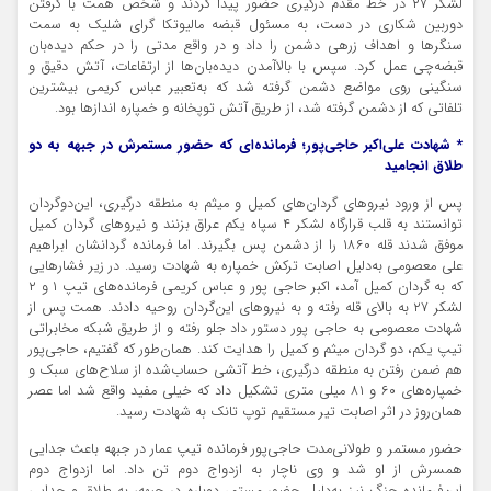
لشکر ۲۷ در خط مقدم درگیری حضور پیدا کردند و شخص همت با گرفتن
دوربین شکاری در دست، به مسئول قبضه مالیوتکا گرای شلیک به سمت
سنگرها و اهداف زرهی دشمن را داد و در واقع مدتی را در حکم دیده‌بان
قبضه‌چی عمل کرد. سپس با بالاآمدن دیده‌بان‌ها از ارتفاعات، آتش دقیق و
سنگینی روی مواضع دشمن گرفته شد که به‌تعبیر عباس کریمی بیشترین
تلفاتی که از دشمن گرفته شد، از طریق آتش توپخانه و خمپاره اندازها بود.
* شهادت علی‌اکبر حاجی‌پور؛ فرمانده‌ای که حضور مستمرش در جبهه به دو
طلاق انجامید
پس از ورود نیروهای گردان‌های کمیل و میثم به منطقه درگیری، این‌دوگردان
توانستند به قلب قرارگاه لشکر ۴ سپاه یکم عراق بزنند و نیروهای گردان کمیل
موفق شدند قله ۱۸۶۰ را از دشمن پس بگیرند. اما فرمانده گردانشان ابراهیم
علی معصومی به‌دلیل اصابت ترکش خمپاره به شهادت رسید. در زیر فشارهایی
که به گردان کمیل آمد، اکبر حاجی پور و عباس کریمی فرمانده‌های تیپ ۱ و ۲
لشکر ۲۷ به بالای قله رفته و به نیروهای این‌گردان روحیه دادند. همت پس از
شهادت معصومی به حاجی پور دستور داد جلو رفته و از طریق شبکه مخابراتی
تیپ یکم، دو گردان میثم و کمیل را هدایت کند. همان‌طور که گفتیم، حاجی‌پور
هم ضمن رفتن به منطقه درگیری، خط آتشی حساب‌شده از سلاح‌های سبک و
خمپاره‌های ۶۰ و ۸۱ میلی متری تشکیل داد که خیلی مفید واقع شد اما عصر
همان‌روز در اثر اصابت تیر مستقیم توپ تانک به شهادت رسید.
حضور مستمر و طولانی‌مدت حاجی‌پور فرمانده تیپ عمار در جبهه باعث جدایی
همسرش از او شد و وی ناچار به ازدواج دوم تن داد. اما ازدواج دوم