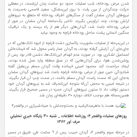
شدن عرض رودخانه، شب عملیات حدود دو ساعت زمان ارزشمند، در معطلی
حرکت چندگردان از بین رفت. با بروز این‌مشکل، سعید قاسمی به‌سرعت به
نیروهای گردان سلمان گفت از سنگرهای اطراف رودخانه که متعلق به نیروهای
ارتش بودند، چند تراورس بگیرند. تاخیر یک‌ساعته گردان سلمان در عبور از
عرض رودخانه باعث شد، گردان‌های دیگر هم از راه برسند و یک ترافیک
سنگین انسانی پشت ساحل رودخانه قزلچه به وجود بیاید.
در این‌مرحله از عملیات، ماموریت پاکسازی دشت قزلچه از انبوه تانک‌هایی که در
جای‌جای آن آرایش گرفته بودند، به گردان عمار یاسر محول شد که فرمانده‌اش
اسماعیل لشکری بود. در صورت عدم انهدام این‌تانک‌ها، دشمن قادر بود پس از
روشن‌شدن هوا، برای گردان‌هایی که در عمق منطقه وارد عمل شده بودند،
ایجاد مزاحمت کند. محمود امینی فرمانده وقت گردان مسلم بن‌عقیل گفته
شتابزدگی حین عبور از عرض رودخانه قزلچه باعث شد نیروهای گردان سلمان
به‌جای این که سمت راست گردان مسلم باشند، در سمت چپ آن قرار بگیرند.
در نتیجه امینی به محض آن‌که متوجه این‌انحراف شد به نیروهای گردان خود
دستور توقف داد تا ستون نیروهای گردان حمزه در مسیر صحیح قرار بگیرند.
همین‌مساله هم موجب اتلاف دوباره ۳۰ دقیقه‌ای زمان شد.
روزهای عملیات والفجر ۴؛ روزنامه اطلاعات _ شنبه ۳۰ پايگاه خبري تحليلي
حرف آور ۱۳۶۲
در مرحله سوم والفجر ۴، گردان حبیب پس از ۹ ساعت طی طریق در مسیر