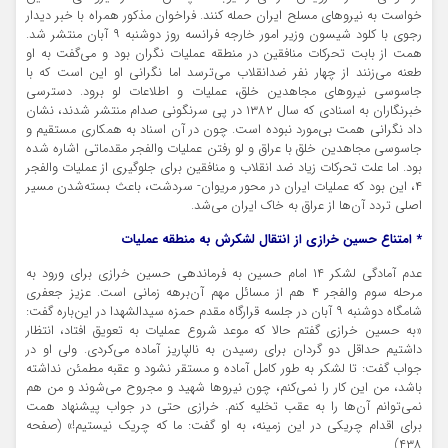
خواست به نیروهای مسلح ایران حمله کنند. فراخوان مذکور همراه با خبر دیدار
رجوی با کلود شیسون وزیر امور خارجه فرانسه روز دوشنبه ۹ آبان منتشر شد.
همت از بابت تحرکات منافقین در منطقه عملیات نگران بود و می‌گفت به او
طعنه می‌زنند از چهار نفر ضدانقلاب می‌ترسد اما نگرانی او این است که با
جاسوسی نیروهای مجاهدین خلق، عملیات و اطلاعات لو برود. دسترسی
خبرنگاران به اسنادی که سال ۱۳۸۲ در پی سرنگونی صدام منتشر شدند، نشان
داد نگرانی همت بی‌مورد نبوده است. چون در آن اسناد به همکاری مستقیم و
جاسوسی مجاهدین خلق با عراق و لو رفتن عملیات والفجر مقدماتی اشاره شده
بود. اما علت تحرکات زیاد ضد انقلاب و منافقین برای جلوگیری از عملیات والفجر
۴، این بود که عملیات ایران در محور مریوان- سردشت، باعث بسته‌شدن مسیر
اصلی تردد آن‌ها از عراق به خاک ایران می‌شد.
* امتناع حسین خرازی از انتقال لشکرش به منطقه عملیات
عدم آمادگی لشکر ۱۴ امام حسین به فرماندهی حسین خرازی برای ورود به
مرحله سوم والفجر ۴ هم از مسائل مهم آن‌برهه زمانی است. عزیز جعفری
شامگاه دوشنبه ۹ آبان در جلسه قرارگاه مقدم حمزه سیدالشهدا در این‌باره گفت:
«به حسین خرازی گفتم حالا که موعد شروع عملیات به تعویق افتاد، انتظار
داشتیم حداقل دو گردان برای رسیدن به نالپاریز آماده می‌کردی. ولی او در
جواب گفت: تا لشکر به طور کامل آماده و مستقر نشود و عقبه مطمئن نداشته
باشد، من این کار را نمی‌کنم، چون نیروها شهید و مجروح می‌شوند و من هم
نمی‌توانم آن‌ها را به عقب تخلیه کنم. خرازی حتی در جواب پیشنهاد همت
برای اقدام چریکی در این زمینه، به او گفت: ما که چریک نیستیم!» (صفحه
۴۳۸)