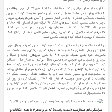
با تقویت نیروهای عراقی، یکشنبه ۱۵ آبان ۶۲ لشکرهای ۱۷ علی ابن‌ابی‌طالب و
۴۱ ثارالله بیش از دو ساعت مقابل پاتک سنگین دشمن مقاومت کردند. ظهر روز
یکشنبه، رزمندگان لشکر ۱۷ به‌خاطر فشار دشمن و آتش هلی‌کوپترهای توپدار
ناچار به عقب‌نشینی شدند. نیروهای لشکر ۴۱ ثارالله هم از ابتدای قله ۱۶۸۰ و
سپس قله ۱۷۴۰ عقب نشستند. همزمان رزمندگان واحد مهندسی رزمی لشکر
۲۷ موفق شدند خاکریزی را که دو روز پیش به‌طور ناقص از شمال ارتفاع ۱۹۰۴
به‌سمت کانی‌شایا احداث کرده بودند، تکمیل کنند.
در ادامه فرماندهان قرارگاه مرکزی خاتم تصمیم گرفتند برای تصرف دو یال غربی
شاخ تاجر یعنی قله‌های ۱۶۸۰ و ۱۷۴۰ سرمایه گذاری بیشتری کنند. همت هم
ماموریت خود یعنی تصرف دوباره ۱۹۰۴ را بدون نیروهای جدید و صرفاً با
بازسازی و سازماندهی ضربتی نیروهایش دنبال می‌کرد. در همان‌حال رزمندگان
تیپ ۳ مریوان از لشکر ۲۸ پیاده کردستان نزاجا نیز برای تحویل‌گرفتن خط
پدافندی در شیخ گزنشین و شاخ تاجر در حال عزیمت به‌سوی آن مناطق بودند.
اما محدودیت‌های مسیر باعث شد دیر به منطقه هدف برسند. لشکر ۲۷
توانست تا اوایل صبح دوشنبه ۱۶ آبان قله ۱۹۰۴ را تصرف کرده و روی آن
مستقر شود. نیروهای تیپ ۳ مریوان هم در بخش شمالی شیخ گزنشین و
شاخ تاجر، جایگزین گردان‌های فرسوده لشکرهای ۳۱ عاشورا، ۱۴ امام حسین و
۲۷ محمدرسول‌الله شدند.
سرلشگر ماهر عبدالرشید (سمت راست) که در والفجر ۴ با همه امکانات و