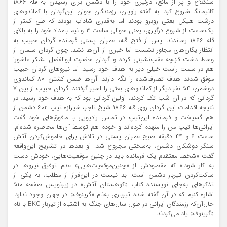
سنگلاخ و پر از مانع، درگیری خود را با دشمن برای رسیدن به قله ۱۸۶۶
کانیمانگا شروع کرد. به گفته راویان، رزمندگان جوان این‌گردان با کماندوهای
درشت هیکل بعثی روبرو بودند اما به‌قدری شاداب بودند که طی کمتر از
یک‌ساعت از شروع درگیری، یعنی حوالی ساعت ۳ و نیم بامداد خود را به بالای
قله ۱۸۶۶ رساندند. پس از فتح قله، عمران پستی فرمانده گردان حبیب به
انتظار یگان‌های مجاور نشست اما خبری از آن‌ها نشد. چون گردان سلمان از
وسط دشت قزلچه عقب‌نشینی کرده و گردان حضرت ابوالفضل لشکر عاشورا
هم در سمت راست خیلی دیر به هدف خود رسید. اما نیروهای گردان حبیب
موفق شدند هدف تصرف‌شده را نگه دارند. آن‌ها ضمن کشتن ۸۰ کماندوی
دوشمن، ۵۴ نفر دیگر از کماندوهای بعثی را اسیر گرفتند. گردان حبیب از بین ۷
گردانی که در آن شب تک کردند، اولین گردانی بود که به هدف خود رسید. در
نتیجه اقدامات این گردان روی قله ۱۸۶۶ شیخ تاجر، شیرازه تیپ ۶۰۲ دشمن از
هم گسیخت و فرمانده این‌تیپ در تماس رادیویی با مافوق‌های خود گفت
ایرانی‌ها تیپ من را منهدم کرده‌اند و خودم هم توسط آن‌ها محاصره شده‌ام.
ساعت ۶ و ۴۴ دقیقه صبح عمران پستی در تلاش برای خاموش‌کردن آتش
سنگر دوشکای دشمن، به‌سختی مجروح شد. او بعدها در تشریح این‌واقعه
گفت «شخصا معتقدم یک فرمانده باید در چنین موقعیت‌هایی، خودش دست
به کار شود.» که مقصودش از «چنین‌موقعیت‌هایی» عدم توفیق نیروها در
ساکت‌کردن تیربار دشمن است. بد نیست در این‌فراز از مطلب، به یکی از
تذکرهای به‌جای نویسنده کتاب «کوهستان آتش» در زیرنویس صفحه ۵۱۰
اشاره کنیم که در آن گفته شده تیرباری به‌نام «گرینوف» در جهان وجود ندارد.
حال‌آن‌که رزمندگان ایرانی در طول سال‌های جنگ به اشتباه از تیربار BKC با نام
«گرینوف» یاد می‌کردند.