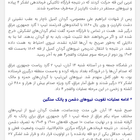
غربی این قله حرکت کردند که در نتیجه قرارگاه تاکتیکی فرماندهی لشکر ۴ پیاده
و نیروهای مستقر در دشت نالپاریز از سه‌طرف محاصره شدند.
پس از شهادت ابراهیم علی معصومی، گردان کمیل ناچار به عقب نشینی از
دشت نالپاریز، و روی یال ۱۸۶۰ با کماندوهای قدرتمند تیپ ۱ گارد جمهوری عراق
درگیر شد. همت در تماس با قرارگاه حمزه گفت تمام گردان‌های لشکرش خرج
شده اند و اگر می‌خواهند خط تثبیت شود، باید به او گردان بدهند. اما بنا به
دلایلی که به‌طور صریح به آن‌ها اشاره نشده، نیروی احتیاط به همت داده
نشد. در نتیجه با انتقال تدریجی نیروهای گردان کمیل از قله ۱۸۰۶ به‌سمت قله
۱۹۰۴ روز دوم از مرحله سوم عملیات والفجر۴ هم به آخر رسید.
در شامگاه جمعه و در آستانه شنبه ۱۴ آبان، تیپ ۲ گارد ریاست جمهوری عراق
که صدام آن‌ها را در فرودگاه بغداد بدرقه کرده و به‌سمت منطقه درگیری فرستاده
بود، به طور کامل منهدم شد. نیروهای این‌تیپ با گردان‌های حمزه و مالک
لشکر ۲۷ درگیر شدند و طبق آمار عراق، گارد ویژه صدام بیش از هزار و ۴۸۰ تن
کشته و زخمی در این مرحله عملیات والفجر ۴ داد.
* ادامه عملیات؛ تقویت نیروهای دشمن و پاتک سنگین
صبح شنبه ۱۴ آبان طی مدت چندساعت، هشت گردان نیرو از تیپ‌های
مختلف سپاه یکم عراق از جمله تیپ ۱ گارد جمهوری عراق برای پاتک به کار
گرفته شدند و در نهایت ساعت ۱۰ صبح، قله‌های ۱۹۰۰ و ۱۹۰۴ به تصرف دشمن
درآمدند. در نتیجه فرماندهی قرارگاه مرکزی خاتم‌الانبیا، تثبیت وضعیت فعلی و
تصرف حداقل یکی از دو قله یادشده را در اولویت قرار داد و قرار شد لشکر ۲۷
برای تصرف ارتفاع ۱۹۰۴ اقدام کند.