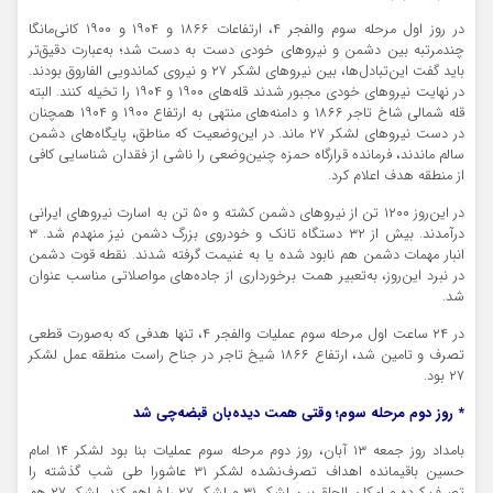
در روز اول مرحله سوم والفجر ۴، ارتفاعات ۱۸۶۶ و ۱۹۰۴ و ۱۹۰۰ کانی‌مانگا
چندمرتبه بین دشمن و نیروهای خودی دست به دست شد؛ به‌عبارت دقیق‌تر
باید گفت این‌تبادل‌ها، بین نیروهای لشکر ۲۷ و نیروی کماندویی الفاروق بودند.
در نهایت نیروهای خودی مجبور شدند قله‌های ۱۹۰۰ و ۱۹۰۴ را تخیله کنند. البته
قله شمالی شاخ تاجر ۱۸۶۶ و دامنه‌های منتهی به ارتفاع ۱۹۰۰ و ۱۹۰۴ همچنان
در دست نیروهای لشکر ۲۷ ماند. در این‌وضعیت که مناطق، پایگاه‌های دشمن
سالم ماندند، فرمانده قرارگاه حمزه چنین‌وضعی را ناشی از فقدان شناسایی کافی
از منطقه هدف اعلام کرد.
در این‌روز ۱۲۰۰ تن از نیروهای دشمن کشته و ۵۰ تن به اسارت نیروهای ایرانی
درآمدند. بیش از ۳۲ دستگاه تانک و خودروی بزرگ دشمن نیز منهدم شد. ۳
انبار مهمات دشمن هم نابود شده یا به غنیمت گرفته شدند. نقطه قوت دشمن
در نبرد این‌روز، به‌تعبیر همت برخورداری از جاده‌های مواصلاتی مناسب عنوان
شد.
در ۲۴ ساعت اول مرحله سوم عملیات والفجر ۴، تنها هدفی که به‌صورت قطعی
تصرف و تامین شد، ارتفاع ۱۸۶۶ شیخ تاجر در جناح راست منطقه عمل لشکر
۲۷ بود.
* روز دوم مرحله سوم؛ وقتی همت دیده‌بان قبضه‌چی شد
بامداد روز جمعه ۱۳ آبان، روز دوم مرحله سوم عملیات بنا بود لشکر ۱۴ امام
حسین باقیمانده اهداف تصرف‌نشده لشکر ۳۱ عاشورا طی شب گذشته را