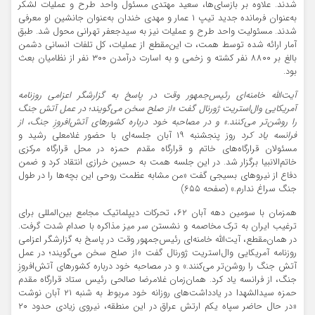
شدند. علاوه بر بازسای‌ها، سعید مهتدی مسئول واحد طرح و عملیات لشکر
به‌عنوان فرمانده جدید تیپ ۱ عمار و مهدی خندان به‌عنوان جانشین او معرفی
شدند. مسئولیت واحد طرح و عملیات نیز به سیدجعفر تهرانی محول شد. طبق
آمار ارائه شده توسط همت، ت این‌مقطع از عملیات، کل تلفات انسانی دشمن
بالغ بر ۸۸۰۰ نفر کشته و زخمی و به اسارت درآمدن ۳۰۰ نفر از نظامیان بعث
بود.
آیت‌الله خامنه‌ای رئیس‌جمهور وقت در پاسخ به گزارشگر اعزامی روزنامه
آمریکایی وال‌استریت ژورنال گفت «از صلح سخن می‌گویند؛ در عمل آتش جنگ
را روشن‌تر می‌کنند.» و در مصاحبه خود درباره کشورهای آتش‌افروزِ جنگ، از
فرانسه یاد کرد
روز پنجشنبه ۱۹ آبان جلسه‌ای با حضور غلامعلی رشید و
مسئولان قرارگاه‌های خاتم و قرارگاه مقدم حمزه در محل قرارگاه مرکزی
خاتم‌الانبیا برگزار شد. در این جلسه همت به حسین خرازی انتقاد کرد و ضمن
دفاع از نیروهای بسیجی گفت «من مشابه عظمت روحی این بچه‌ها را در طول
جنگ سراغ ندارم.» (صفحه ۶۵۵)
همزمان با سومین دهه آبان ۶۲، تحرکات دیپلماتیک مجامع بین‌المللی برای
ترغیب ایران به ترک مخاصمه و نشستن سر میز مذاکره با صدام شدت گرفت.
در همان‌مقطع، آیت‌الله خامنه‌ای رئیس‌جمهور وقت در پاسخ به گزارشگر اعزامی
روزنامه آمریکایی وال‌استریت ژورنال گفت «از صلح سخن می‌گویند؛ در عمل
آتش جنگ را روشن‌تر می‌کنند.» و در مصاحبه خود درباره کشورهای آتش‌افروزِ
جنگ، از فرانسه یاد کرد. همان‌زمان غلامرضا صالحی رئیس ستاد قرارگاه مقدم
حمزه سیدالشهدا در یادداشت‌های روزانه خود مربوط به شنبه ۲۱ آبان نوشت
«در حال حاضر سپاه یکم ارتش عراق در این منطقه، نیروی زیادی حدود ۲۰