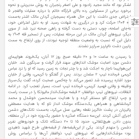
لشکر بود که مانند مجید زادبود و علی اصغر رنجبران به روش مدیریتی و نحوه
برخورد برخی از مسئولین رده بالای قرارگاه خاتم با درباره عملیات والفجر ۵
اعتراض جدی داشت. با این حال همراه بسیجیان گردان مالک اشتر به‌سمت
قله ۱۹۰۴ حرکت کرد و در درگیری به شهادت رسید. او به دلیل اعتراض خود،
به‌جای اسلحه، چوب دستی به دست گرفته و راهی صحنه نبرد شد. از سوی
دیگر، نیروهای گردان مالک در این مرحله عملیات، پس از تسخیر قله ۱۹۰۴ به
دلیل این که نسبت به وضعیت منطقه توجیه نبودند، از روی ارتفاع به سمت
پایین دشت نالپاریز سرازیز نشدند.
با رسیدن به ساعت ۱۰ و ۲۰ دقیقه صبح روز ۱۲ آبان، یک‌فروند هواپیمای
دشمن مورد اصابت موشک اندازهای سهند قرار گرفت و سرنگون شد. خلبان
این‌هواپیما ناچار به اجکت شد و با چتر نجات به زمین رسید که او را نزد عباس
کریمی فرمانده تیپ ۲ سلمان بردند. پس از گفتگو با کریمی، وقتی از خلبان
مورد اشاره پرسیده شد تصور می‌کند با چه‌کسی صحبت کرده، گفت یک‌سرباز
وظیفه و وقتی فهمید کریمی، فرمانده تیپ است، بسیار تعجب کرد. در ادامه
اتفاقات، نیروهای تیپ دوالفقار، ۲ قبضه موشک‌انداز مالیوتکا را در سمت راست
و چپ ارتفاع کلو مستقر کرده و با هدایت سیدمحسن خوشدل و محمد
کرمانشاهی و همراهی یک‌دستگاه موشک انداز تاو که با هدایت مصطفی
پالیزبان در پشت خاکریز نقطه رهایی عمل می‌کرد، به‌سمت تانک‌های دشمن
اجرای آتش کردند. این‌سه دستگاه ضدّزره با حضور یک‌روزه خود در آن منطقه،
بدون دادن هیچ‌تلفاتی، حدود ۱۵ تا ۲۰ دستگاه تانک و خودروهای نفربر
دشمن را منهدم کردند. یکی از این‌قبضه‌ها، از قبضه‌های طرح شهید ناهیدی
بود؛ موشک‌اندازهایی که نیروهای تیپ ذوالفقار آن‌ها را براساس روش