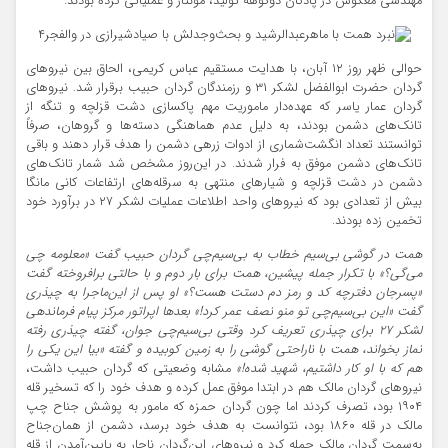
مهندسی معکوس در پادگان دوکوهه تولید، مونتاژ و عملیاتی کرده بودند.
حوالی ظهر روز ۱۲ آبان، با هدایت مستقیم عباس کریمی، الحاق بین نیروهای
گردان حضرت ابوالفضل لشکر ۳۱ و رزمندگان گردان حبیب برقرار شد. نیروهای
گردان عمار یاسر که عهده‌دار ماموریت مهم پاکسازی دشت قزلچه و تنگه از
تانک‌های دشمن بودند، به دلیل عدم هماهنگی دسته‌ها و گروهان، صرفاً
توانستند تعداد انگشت‌شماری از ادوات زرهی دشمن را هدف قرار دهند و باقی
تانک‌های دشمن موفق به فرار شدند. در این‌روز مشخص شد شمار تانک‌های
دشمن در دشت قزلچه و شیارهای منتهی به سرقله‌های ارتفاعات کانی مانگا
بیش از تعدادی بود که نیروهای واحد اطلاعات عملیات لشکر ۲۷ در برآورد خود
تخمین زده بودند.
همت در گوشی بی‌سیم خطاب به بی‌سیم‌چی گردان حبیب گفت «معلومه چی
می‌گی؟» با تکرار جمله پیشین، همت برای بار دوم و با حالتی برافروخته گفت
«پسرجان دفترچه کد و رمز دم دستت هست؟» او پس از این‌ماجرا به چیذری
گفت «این بی‌سیم‌چی تو منو نصف عمر کرد!» بعدها اپراتور مرکز پیام فرماندهی
لشکر ۲۷ برای چیذری تعریف کرد وقتی بی‌سیم‌چی جوان، گفته چیذری رفته
نماز بخواند، همت با ناراحتی گوشی را به زمین کوبیده و گفته «بیا این یکی را
هم که با او کار داشتیم، شهید شده!»
مشابه وضعیتی که گردان حبیب داشت،
نیروهای گردان مالک هم در ابتدا موفق عمل کرده و هدف خود را که تسخیر قله
۱۹۰۴ بود، تصرف کردند اما چون گردان حمزه که مامور به پوشش جناح چپ
مالک در قله ۱۸۶۰ بود، نتوانست به هدف خود برسد، دشمن از همان‌جناح
به‌سمت گردان مالک حمله کرد و نیروهای این‌گردان ناچار به پایین‌آمدن از قله