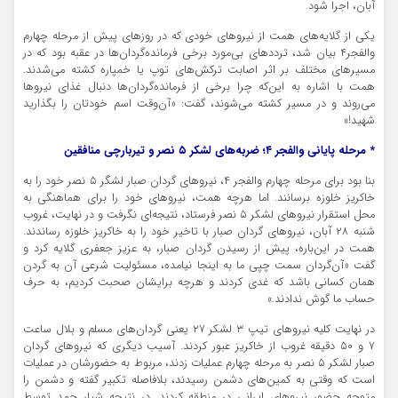
آبان، اجرا شود.
یکی از گلایه‌های همت از نیروهای خودی که در روزهای پیش از مرحله چهارم
والفجر۴ بیان شد، ترددهای بی‌مورد برخی فرمانده‌گردان‌ها در عقبه بود که در
مسیرهای مختلف بر اثر اصابت ترکش‌های توپ یا خمپاره کشته می‌شدند.
همت با اشاره به این‌که چرا برخی از فرمانده‌گردان‌ها دنبال غذای نیروها
می‌روند و در مسیر کشته می‌شوند، گفت: «آن‌وقت اسم خودتان را بگذارید
شهید!»
* مرحله پایانی والفجر ۴؛ ضربه‌های لشکر ۵ نصر و تیربارچی منافقین
بنا بود برای مرحله چهارم والفجر ۴، نیروهای گردان صبار لشگر ۵ نصر خود را به
خاکریز خلوزه برسانند. اما هرچه همت، نیروهای خود را برای هماهنگی به
محل استقرار نیروهای لشکر ۵ نصر فرستاد، نتیجه‌ای نگرفت و در نهایت، غروب
شنبه ۲۸ آبان، نیروهای گردان صبار با تاخیر خود را به خاکریز خلوزه رساندند.
همت در این‌باره، پیش از رسیدن گردان صبار، به عزیز جعفری گلایه کرد و
گفت «آن‌گردان سمت چپی ما به اینجا نیامده، مسئولیت شرعی آن به گردن
همان کسانی باشد که غدی کردند و هرچه برایشان صحبت کردیم، به حرف
حساب ما گوش ندادند.»
در نهایت کلیه نیروهای تیپ ۳ لشکر ۲۷ یعنی گردان‌های مسلم و بلال ساعت
۷ و ۵۰ دقیقه غروب از خاکریز عبور کردند. آسیب دیگری که نیروهای گردان
صبار لشکر ۵ نصر به مرحله چهارم عملیات زدند، مربوط به حضورشان در عملیات
است که وقتی به کمین‌های دشمن رسیدند، بلافاصله تکبیر گفته و دشمن را
متوجه حضور نیروهای ایرانی در منطقه کردند. در نتیجه شیار حمد توسط