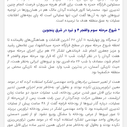
مسئولین قرارگاه حمزه به همت برای اقدام هرچه سریع‌تر، فرصت انجام چنین
تدبیری نبود. محمدرضا کارور فرمانده گردان مالک هم در همان‌روزها در توجیه
نیروهای خود به آن‌ها گفت این، تنها عملیاتی است که پای بچه‌های اطلاعات
عملیات به عمق منطقه هدف ما نرسیده است.
* شروع مرحله سوم والفجر ۴ و نبرد در شرق پنجوین
از سحرگاه روز چهارشنبه ۱۱ آبان ۶۲ آخرین اقدامات و هماهنگی‌های باقیمانده تا
لحظه شروع مرحله سوم در سطح قرارگاه حمزه سیدالشهدا، بین غلامعلی رشید
و عزیز جعفری انجام شد. فرماندهی لشکر ۲۷ هم برای اجرای مرحله سوم،
هفت گردان را در نظر گرفت. شب ۱۱ آبان که قرار بود مرحله سوم والفجر ۴
انجام شود، مصادف با شب ۲۶ ماه قمری بود و نیروهای ایرانی به‌نظر همت، از
حیث تاریکی آسمان، در بدترین شب وارد عمل شدند که تاریکی محض بر
منطقه حکمفرما بود.
همت از تعبیر «سستی برادرهای واحد مهندسی لشکر» استفاده کرده که در موعد
معین تراورس‌ریزی نکرده بودند و به‌قول او، به‌خاطر عدم اجرای همین تدبیر
ساده برای قابل عبور شدن عرض رودخانه، شب عملیات حدود دو ساعت زمان
ارزشمند، در معطلی حرکت چندگردان از بین رفت
همت پس از این‌مرحله از
عملیات، درباره گذر نیروها از رودخانه قزلچه گفت از ۴۸ ساعت پیش از عملیات
تدبیری اندیشیده بود تا واحد مهندسی لشکر در بستر رودخانه تراورس بریزند
تا عبور نیروها از عرض رودخانه با مشکل روبرو نشود. او از تعبیر «سستی
برادرهای واحد مهندسی لشکر» استفاده کرده که در موعد معین تراورس‌ریزی
نکرده بودند و به‌قول او، به‌خاطر عدم اجرای همین تدبیر ساده برای قابل عبور