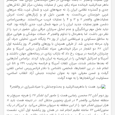
ماهر عبدالرشید فرمانده سپاه یکم، پس از عملیات رمضان، مرکز ثقل تلاش‌های
جدی و گسترده نظامی ایران را، نه جبهه‌های غرب و شمال غرب، بلکه مرزهای
غربی خوزستان می‌دانست. به همین دلیل او و ژنرال‌های تحت امرش
عملیات‌های والفجر ۲ و ۳ و ۴ را عملیات فریب می‌دانستند.
برهمین‌اساس
دشمن هنوز عملیات جدید ایران را در جبهه شمال غرب جدی نگرفته بود. البته
نباید عامل مهم بی‌انگیزگی و عدم تمایل سربازان عراقی برای حضور در نبرد را از
نظر دور داشت. اما به‌هرحال با تداوم والفجر ۴، حملات موشکی و هوایی عراق
به مناطق مسکونی و غیرنظامی ایران از روز ۳۰ پايگاه خبري تحليلي حرف آور
وارد مرحله جدیدی شد. از طرفی همزمان با روزهای والفجر ۴، روز یکشنبه اول
آبان ۶۲ دو انفجار در مرکز فرماندهی سپاه تفنگداران دریایی آمریکا و مقر
چتربازان فرانسه در بیروت رخ داد که بازتاب زیادی در رسانه‌های جهان داشتند و
آمریکا و اسرائیل اتهاماتی را در این‌زمینه به ایران وارد کردند.
براساس
آمارهایی
که بعدها منتشر شدند، میزان تلفات آمریکا و فرانسه به‌ترتیب ۲۴۱ و ۵۸ تن
اعلام شد. در پی انفجارها، شخصی ناشناس با دفتر فرانس‌پرس تماس تلفنی
گرفت و ضمن معرفی خود به عنوان نماینده جنبش آزاد انقلاب اسلامی،
مسئولیت این‌انفجارها را به عهده گرفت.
روز دوم آبان ۶۲ محسن رضایی همت را مامور کرد لشکر ۲۷ را هرچه سریع‌تر به
منطقه عملیاتی والفجر ۴ در شرق پنجوین منتقل کند. در نتیجه همت باید ۸
هزار نیروی لشکر خود را از این منطقه به مریوان منتقل می‌کرد. و این‌کار در یک
ستون‌کشی ۷۲ ساعته عظیم انجام شد
در همان روز یکشنبه اول آبان، نشست