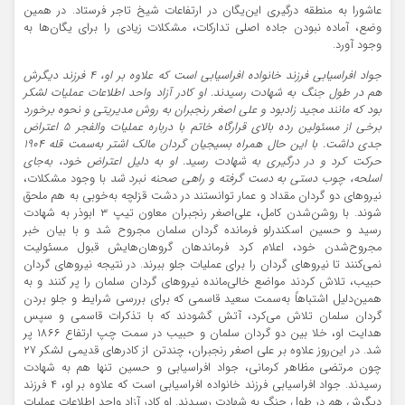
عاشورا به منطقه درگیری این‌یگان در ارتفاعات شیخ تاجر فرستاد. در همین
وضع، آماده نبودن جاده اصلی تدارکات، مشکلات زیادی را برای یگان‌ها به
وجود آورد.
جواد افراسیابی فرزند خانواده افراسیابی است که علاوه بر او، ۴ فرزند دیگرش
هم در طول جنگ به شهادت رسیدند. او کادر آزاد واحد اطلاعات عملیات لشکر
بود که مانند مجید زادبود و علی اصغر رنجبران به روش مدیریتی و نحوه برخورد
برخی از مسئولین رده بالای قرارگاه خاتم با درباره عملیات والفجر ۵ اعتراض
جدی داشت. با این حال همراه بسیجیان گردان مالک اشتر به‌سمت قله ۱۹۰۴
حرکت کرد و در درگیری به شهادت رسید. او به دلیل اعتراض خود، به‌جای
اسلحه، چوب دستی به دست گرفته و راهی صحنه نبرد شد
با وجود مشکلات،
نیروهای دو گردان مقداد و عمار توانستند در دشت قزلچه به‌خوبی به هم ملحق
شوند. با روشن‌شدن کامل، علی‌اصغر رنجبران معاون تیپ ۳ ابوذر به شهادت
رسید و حسین اسکندرلو فرمانده گردان سلمان مجروح شد و با بیان خبر
مجروح‌شدن خود، اعلام کرد فرماندهان گروهان‌هایش قبول مسئولیت
نمی‌کنند تا نیروهای گردان را برای عملیات جلو ببرند. در نتیجه نیروهای گردان
حبیب، تلاش کردند مواضع خالی‌مانده نیروهای گردان سلمان را پر کنند و به
همین‌دلیل اشتباهاً به‌سمت سعید قاسمی که برای بررسی شرایط و جلو بردن
گردان سلمان تلاش می‌کرد، آتش گشودند که با تذکرات قاسمی و سپس
هدایت او، خلا بین دو گردان سلمان و حبیب در سمت چپ ارتفاع ۱۸۶۶ پر
شد. در این‌روز علاوه بر علی اصغر رنجبران، چندتن از کادرهای قدیمی لشکر ۲۷
چون مرتضی مظاهر کرمانی، جواد افراسیابی و حسین تنها هم به شهادت
رسیدند. جواد افراسیابی فرزند خانواده افراسیابی است که علاوه بر او، ۴ فرزند
دیگرش هم در طول جنگ به شهادت رسیدند. او کادر آزاد واحد اطلاعات عملیات