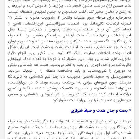
می‌کنند. باکری همچنین در پاسخ به فرمانده‌ای که پیشنهاد کرد مانند کاری که
امام حسین (ع) در شب عاشورا انجام داد، چراغ‌ها را خاموش کرده و نیروها را
به رفتن یا ماندن مخیر کند، گفت دست‌زدن به چنین تمهیدی منصفانه نیست
به‌هرحال؛ برای مرحله سوم عملیات والفجر ۴، ماموریت محوله به لشکر ۲۷
تصرف ارتفاعات کانی‌مانگا بود. اهمیت سوق‌الجیشی این‌ارتفاعات، ناشی از
تسلط کامل آن بر کل منطقه غرب دشت پنجوین و همچنین تسلط کامل
این‌ارتفاعات بر تنها جاده آسفالت ارتباطی سپاه یکم دشمن بود. با تصرف
کانی‌مانگا و سنگ معدن، جاده تدارکاتی پنجوین بسته می‌شد و دشمن چاره‌ای
نداشت جز عقب‌نشینی به‌سمت ارتفاعات پشت و دشت اربت. این‌بار مشکل
اصلی واحد اطلاعات عملیات لشکر ۲۷، نبود زمان کافی برای انجام دقیق
ماموریت‌های شناسایی بود. امری دشوار که با توجه به تعداد اندک نیروهای
باقی‌مانده در واحد، اجرای آن بعید به نظر می‌رسید. همت هم شناسایی متکی
به دوربین را نمی‌پسندید و باید به‌شخصه منطقه را از نزدیک می‌دید.
به‌همین‌دلیل به سعید قاسمی ماموریت داد چند تیم شناسایی به کانی‌مانگا
بفرستد. چون نیروهای عراقی به این‌نتیجه رسیده بودند که در این‌ارتفاعات،
نمی‌توانند خط گسترده را به‌صورت کلاسیک پوشش دهند، سنگرهای کمین
پراکنده احداث کرده بودند که همین‌مساله کار نیروهای شناسایی و سپس
نیروهای رزمنده را در گرفتن این‌ارتفاعات دشوار کرد.
* بحث و جدل همت و صیاد شیرازی
در جلساتی که پیش از مرحله سوم عملیات والفجر ۴ برگزار شدند، درباره تصرف
کانی‌مانگا و رسیدن به دشت نالپاریز در چند جلسه، ۲ دیدگاه متفاوت مطرح
شد: دیدگاه اول برای فرماندگان ارشد نزاجا به‌ویژه صیاد شیرازی بود که