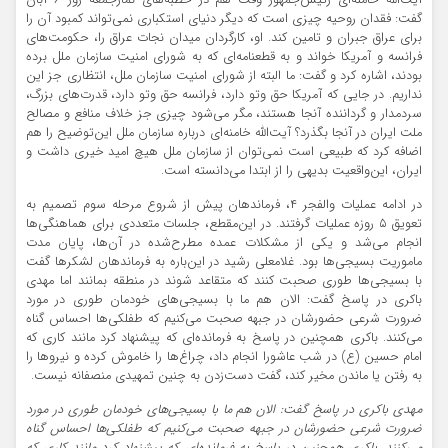
آیت‌الله خامنه‌ای رئیس‌جمهور وقت هم در خطبه‌های نمازجمعه روز ۶ آبان
گفت: فقدان روحیه چیزی است که دیگر دنیای استکباری نمی‌تواند کمبود آن را
برای عراق جبران و تامین کند. او، کارگردان میدان نجات عراق را، حکومت‌های
فرانسه و آمریکا خواند و به قطعنامه‌ای که به شورای امنیت سازمان ملل برده
بودند، اشاره کرد و گفت: ما البته از شورای امنیت سازمان ملل، انتظاری جز این
نداریم. در جایی که آمریکا حق وتو دارد، فرانسه حق وتو دارد، قدرت‌های بزرگ،
سردمدار و گرداننده آنجا هستند، مگر می‌شود چیزی جز خلاف منافع و مصالح
ملت ایران در آنجا بگذرد؟ آیت‌الله خامنه‌ای درباره سازمان ملل این‌توضیح را هم
اضافه کرد که طبیعی است نمی‌توان از سازمان ملل هیچ امید خیری داشت و
ایران، این‌واقعیت بدیهی را از ابتدا می‌دانسته است.
در ادامه عملیات والفجر ۴، فرماندهان پیش از شروع مرحله سوم تصمیم به
تعویق ۵ روزه عملیات گرفتند. در این‌مقطع، جلسات متعددی برای هماهنگی‌ها
انجام می‌شد و یکی از مشکلات عمده مطرح‌شده در آن‌ها، پایان مدت
ماموریت بسیجی‌ها بود. غلامعلی رشید در این‌باره به فرماندهان لشکرها گفت
با بسیجی‌ها طوری صحبت کنند که متقاعد شوند در منطقه بمانند اما مهدی
باکری در پاسخ گفت: الان هم ما با بسیجی‌های خودمان طوری در مورد
ضرورت شرعی حضورشان در جبهه صحبت می‌کنیم که طفلکی‌ها احساس گناه
می‌کنند. باکری همچنین در پاسخ به فرمانده‌ای که پیشنهاد کرد مانند کاری که
امام حسین (ع) در شب عاشورا انجام داد، چراغ‌ها را خاموش کرده و نیروها را
به رفتن یا ماندن مخیر کند، گفت دست‌زدن به چنین تمهیدی منصفانه نیست.
مهدی باکری در پاسخ گفت: الان هم ما با بسیجی‌های خودمان طوری در مورد
ضرورت شرعی حضورشان در جبهه صحبت می‌کنیم که طفلکی‌ها احساس گناه