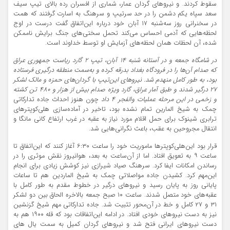
سقوط کردند. و نیروهای گردان عمار، شماری از افسران رده بالای تیپ سیف
سعد سپاه یکم دشمن را در حد سرتیپ و سرهنگ به اسارت گرفتند که همت
در سخنرانی روز سه‌شنبه ۱۷ آبان خود درباره این‌اتفاق گفت درست در اوج
لحظه‌هایی که آدمی احساس می‌کند تحمل سختی‌های جنگ برایش ناممکن
شده، آن لحظات همان لحظه‌های آزمایش او توسط خداوند است.
در شامگاه جمعه و در آستانه شنبه ۱۴ آبان، تیپ ۲ گارد ریاست جمهوری عراق
که صدام آن‌ها را در فرودگاه بغداد بدرقه کرده و به‌سمت منطقه درگیری فرستاده
بود، به طور کامل منهدم شد. نیروهای این‌تیپ با گردان‌های حمزه و مالک لشکر
۲۷ درگیر شدند و طبق آمار عراق، گارد ویژه صدام بیش از هزار و ۴۸۰ تن کشته
و زخمی در این مرحله عملیات والفجر ۴ داد
چون هنوز احداث جاده تدارکاتی
چمک به شیخ المارین تمام نشده بود، تاخیر در آماده‌سازی هلی‌کوپترهای
ترابری شینوک برای حمل اقلام مورد نیاز به عقبه در غرب ارتفاع کانی مانگا و
انتقال مجروحین به عقب، باعث نگرانی‌هایی شد.
قرار بود این‌هلی‌کوپترها ماموریت خود را ساعت ۶:۳۰ آغاز کنند که این‌اتفاق تا
ساعت ۹ به تعویق افتاد. اما از آن‌ساعت به بعد، هوانیروز نقش موثری را در
رساندن امکانات ایفا کرد. سرهنگ صیاد شیرازی نیز کوشش زیادی برای انجام
این‌مهم کرد. کشیدن جاده مواصلاتی چمک به شیخ الماردین هم تا ساعات
پایانی روز به پایان رسید و نیروهای درگیر در خطوط مقدم به طور کامل با
عقبه‌های خود متصل شدند. ساعت ۱۰ صبح جمعه بالاخره الحاق بین دو لشکر
۳۱ و ۲۷ کامل و خط در آن‌محور تثبیت شد. جاده تدارکاتی مهم شیخ گزنشین
نیز به دست نیروهای خودی افتاد. در ادامه این‌اتفاقات بود که قله ۱۹۰۰ هم به
دست نیروهای ایرانی فتح شد و نیروهای گردان کمیل به سمت یال های