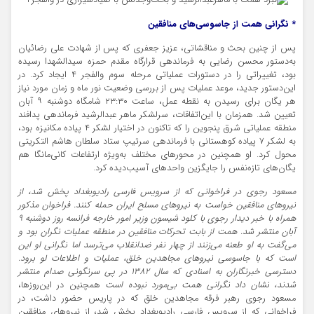
* نگرانی همت از جاسوسی‌های منافقین
پس از چنین بحث و مناقشاتی، عزیز جعفری که پس از شهادت علی رضائیان
به‌دستور محسن رضایی به فرماندهی قرارگاه مقدم حمزه سیدالشهدا رسیده
بود، تغییراتی را در دستورات عملیاتی مرحله سوم والفجر ۴ ایجاد کرد. در
این‌دستور جدید، موعد عملیات پس از بررسی وضعیت نور ماه و زمان مورد نیاز
هر یگان برای رسیدن به نقطه عمل، ساعت ۲۳:۳۰ شامگاه دوشنبه ۹ آبان
تعیین شد. همزمان با این‌اتفاقات، سرلشکر ماهر عبدالرشید فرماندهی پدافند
منطقه عملیاتی شرق پنجوین را که تاکنون در اختیار لشکر ۴ پیاده مکانیزه بود،
به لشکر ۷ پیاده کوهستانی با فرماندهی سرتیپ ستاد سلطان هاشم التکریتی
محول کرد. او همچنین در محورهای مختلف به‌ویژه ارتفاعات کانی‌مانگا هم
یگان‌های تازه‌نفس را جایگزین واحدهای آسیب‌دیده کرد.
مسعود رجوی در فراخوانی که از سرویس فارسی رادیوبغداد پخش شد، از
نیروهای منافقین خواست به نیروهای مسلح ایران حمله کنند. فراخوان مذکور
همراه با خبر دیدار رجوی با کلود شیسون وزیر امور خارجه فرانسه روز دوشنبه ۹
آبان منتشر شد. همت از بابت تحرکات منافقین در منطقه عملیات نگران بود و
می‌گفت به او طعنه می‌زنند از چهار نفر ضدانقلاب می‌ترسد اما نگرانی او این
است که با جاسوسی نیروهای مجاهدین خلق، عملیات و اطلاعات لو برود.
دسترسی خبرنگاران به اسنادی که سال ۱۳۸۲ در پی سرنگونی صدام منتشر
شدند، نشان داد نگرانی همت بی‌مورد نبوده است
همچنین در این‌روزها،
مسعود رجوی رهبر فرقه مجاهدین خلق که در پاریس حضور داشت، در
فراخوانی که از سرویس فارسی رادیوبغداد پخش شد، از نیروهای منافقین