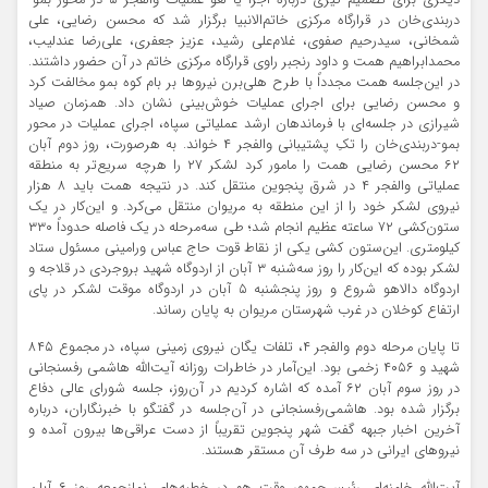
دیگری برای تصمیم گیری درباره اجرا یا لغو عملیات والفجر ۵ در محور بمو-
دربندی‌خان در قرارگاه مرکزی خاتم‌الانبیا برگزار شد که محسن رضایی، علی
شمخانی، سیدرحیم صفوی، غلام‌علی رشید، عزیز جعفری، علی‌رضا عندلیب،
محمدابراهیم همت و داود رنجبر راوی قرارگاه مرکزی خاتم در آن حضور داشتند.
در این‌جلسه همت مجدداً با طرح هلی‌برن نیروها بر بام کوه بمو مخالفت کرد
و محسن رضایی برای اجرای عملیات خوش‌بینی نشان داد. همزمان صیاد
شیرازی در جلسه‌ای با فرماندهان ارشد عملیاتی سپاه، اجرای عملیات در محور
بمو-دربندی‌خان را تکِ پشتیبانی والفجر ۴ خواند. به هرصورت، روز دوم آبان
۶۲ محسن رضایی همت را مامور کرد لشکر ۲۷ را هرچه سریع‌تر به منطقه
عملیاتی والفجر ۴ در شرق پنجوین منتقل کند. در نتیجه همت باید ۸ هزار
نیروی لشکر خود را از این منطقه به مریوان منتقل می‌کرد. و این‌کار در یک
ستون‌کشی ۷۲ ساعته عظیم انجام شد؛ طی سه‌مرحله در یک فاصله حدوداً ۳۳۰
کیلومتری. این‌ستون کشی یکی از نقاط قوت حاج عباس ورامینی مسئول ستاد
لشکر بوده که این‌کار را روز سه‌شنبه ۳ آبان از اردوگاه شهید بروجردی در قلاجه و
اردوگاه دالاهو شروع و روز پنجشنبه ۵ آبان در اردوگاه موقت لشکر در پای
ارتفاع کوخلان در غرب شهرستان مریوان به پایان رساند.
تا پایان مرحله دوم والفجر ۴، تلفات یگان نیروی زمینی سپاه، در مجموع ۸۴۵
شهید و ۴۰۵۶ زخمی بود. این‌آمار در خاطرات روزانه آیت‌الله هاشمی رفسنجانی
در روز سوم آبان ۶۲ آمده که اشاره کردیم در آن‌روز، جلسه شورای عالی دفاع
برگزار شده بود. هاشمی‌رفسنجانی در آن‌جلسه در گفتگو با خبرنگاران، درباره
آخرین اخبار جبهه گفت شهر پنجوین تقریباً از دست عراقی‌ها بیرون آمده و
نیروهای ایرانی در سه طرف آن مستقر هستند.