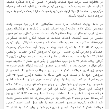
در خاطرات شب مرحله سوم عملیات والفجر ۴، ضمن اشاره به عملکرد ضعیف
گردان سلمان، به روحیه خوب نیروهای گردان مقداد نیز اشاره شده که در معرکه
درگیری، با استفاده از مواد اولیه خوراکی، به‌سرعت حلوا درست کرده و به خورد
نیروها دادند تا قدرت بگیرند.
در ادامه روایت اتفاقات، اشاره شده سنگرهایی که قرار بود توسط واحد
مهندسی لشکر ۲۷ در دشت قزلچه احداث شوند تا تانک‌ها و موشک‌اندازهای
ضدزره تیپ ذوالفقار در آن‌ها مستقر شوند، به‌علت عدم پاکسازی مواضع کمین
دشمن در شب گذشته، احداث نشدند. در نتیجه امکان احداث سنگر در
این‌منطقه ممکن نبود. همین‌مساله باعث شد وضعیت خطرناکی برای گردان
حبیب که قله ۱۸۶۶ را تصرف کرده بود، به وجود آید. علت دیگر وضعیت
خطرناک و بحرانی گردان حبیب، این بود که نیروهای گردان حضرت ابوالفضل
لشکر ۳۱ عاشورا سمت راست قله را خالی کرده بودند. در همان‌حال درگیری ۷
گردان پیاده لشکر ۲۷ با دو تیپ کماندویی و یگان‌های لشکر ۴ مکانیزه سپاه
یکم عراق در جریان بود. در ادامه عزیز جعفری فرمانده قرارگاه مقدم حمزه به
مهدی زین‌الدین فرمانده لشکر ۱۷ علی بن ابی‌طالب دستور داد تعدادی از
نیروهای خود را از سمت غرب کانی مانگا به منطقه درگیری تیپ ۴۴ قمر
بنی‌هاشم اعزام کند. این پیشنهاد پیش‌تر به حسین خرازی داده شد اما او
همچنان بر تصمیم قبلی خود مبنی بر اجرای عملیات، تنها پس از احداث جاده
(چمک، لری، شیخ المارین) تاکید کرد. این در حالی بود که واحد مهندسی
قرارگاه حمزه از اتمام و احداث ساخت جاده تا حوالی ساعت ۱۲ تا ۱۳ ظهر روز
آغاز مرحله سوم والفجر ۴ خبر داده بود. در سایر محورها هم فشار دشمن باعث
شد فرمانده یگان‌ها نیروهای احتیاط خود را وارد عمل کنند. احمد کاظمی
فرمانده لشکر ۸ نجف یک گردان از نیروهای خود را برای کمک به لشکر ۳۱