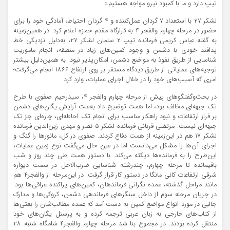
تیپ دارد و ما با کمبود نیرو مواجه هستیم.»
لشکر ۲۷ با استعداد ۷ گردان عمل‌کننده و ۴ گردان احتیاط، آمادگی خود را برای
حضور در مرحله چهارم والفجر ۴ به قرارگاه مقدم حمزه اعلام کرد. در همین‌زمینه
به گفته عباس کریمی فرمانده تیپ ۲ سلمان لشکر ۲۷، به‌دلیل نزدیکی خط
پدافند خودی با دشمن و وجود کمین‌های زیاد در منطقه، انجام ماموریت
شناسایی از طریق نفوذ به مواضع دشمن، امکان‌پذیر نبود. به همین‌دلیل بیشتر
توجیه‌های عملیاتی از طریق دیدگاه مستقر بر روی ارتفاع ۱۸۶۶ انجام می‌گرفت؛
امری که آسیب‌های خود را در خلال اجرای عملیات، وارد کرد.
در بحث‌وگفتگوهای پیش از مرحله چهارم والفجر ۴، سیدرحیم صفوی با طرح
تک جبهه‌ای مخالف بود، اما همت توضیح داد به‌علت آرایش یگان‌های دشمن
بر فراز ارتفاعات و نبود راهکار مناسب برای انجام تک احاطه‌ای، چاره‌ای جز تک
جبهه‌ای نیست. مرتضی قربانی فرمانده لشکر ۵ نصر و مهدی زین‌الدین فرمانده
لشکر ۱۷ هم در این‌زمینه از همت دفاع کردند. صفوی در کل، مانورها را گنگ و
اجرای آن‌ها را مشکل می‌دانست اما در عین حال می‌گفت نوع زمین عملیات،
این‌طرح را به فرمانده‌ها دیکته می‌کند. با دستور همت طی چند روز و شب
باقیمانده تا مرحله چهارم، چندرشته شناسایی ضرب‌الاجل در سمت دیواره
شرقی ارتفاعات کانی مانگا در دستور کار قرار گرفت. در این‌مرحله از والفجر۴ هم
مانند مراحل گذشته، عمده نگرانی فرماندهان، کمین‌های پراکنده عراقی‌ها بود.
در جریان مرحله سوم از داخل سنگرهای فرماندهی دشمن، کروکی‌ها و مدارک
جالبی در مورد انواع مواضع کمین به دست آمد که عمده مطالب‌شان را بعثی‌ها
از کتاب‌های خارجی به زبان عربی ترجمه کرده و به پرسنل یگان‌های خود
منتقل کرده بودند. در مجموع بنا شد مرحله چهارم والفجر۴ شامگاه شنبه ۲۸