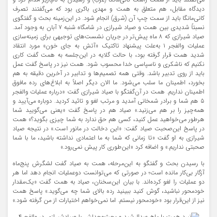
می‌گفتند باید از سمت راست کانی‌مانگا (غرب) و رسیدن به نالپاریز اقدام کرد و
دیدگاه مقابل، هم متعلق به همت و مهدی باکری بود که می‌گفتند تصرف
کانی‌مانگا باید از سمت چپ آن (شرق) انجام شود. در این‌زمینه بحث و گفتگوی
نسبتاً شدیدی بین همت و صیاد شیرازی در شامگاه شنبه ۷ آبان به وجود آمد.
صیاد شیرازی که ۸ ماه پیش‌تر در جریان نشست‌های توجیهی برای زمینه‌سازی
عملیات والفجر ۱ به‌علت پیشنهاد تاکتیک «آتش به جای خون» مورد انتقاد
شدید همت قرار گرفته بود، با حالت گلایه در این‌جلسه به همت گفت کاری
نکنیم که ناشکری و ناسپاسی خدا محسوب شود. همت نیز در پاسخ گفت عمل
باید از روی تدبیر باشد. وقتی همه تصمیم‌ها و تدابیر در آخرین دقیقه به هم
بخورد، اطمینان ما سلب می‌شود. ما الان دیگر اصلاً به ابلاغ‌های رده مافوق
اطمینان نداریم. همت در آن‌گفتگو با صیاد شیرازی گفت «درباره عملیات والفجر
۵ هم شما و برادر شمخانی آمدید و مرتب لغو و تائید کردید. دوباره می‌آیید و
همه‌چیز را بر هم می‌زنید.» صیاد هم در پاسخ گفت «یعنی می‌گویید شما
هرطور می‌خواهید عمل کنید، کسی هم حق ندارد به شما چیزی بگوید؟» همت
در پاسخ این‌صحبت صیاد گفت: «این دخالت در مانور است.» در نتیجه صیاد
شیرازی به او گفت «تا زمانی که شما به ما اعتمادی نداشته باشید، ما با شما
صحبتی نداریم.» و اضافه کرد «این‌طوری کار پیش نمی‌رود.»
با رسیدن بحث و گفتگو به این‌مرحله، همت به صیاد گفت لشگرش پنج‌ماه
آزگار بی‌کار مانده است؛ در صورتی که می‌توانست دوعملیات انجام دهد اما هر
دو عملیات را لغو کرده‌اند. با بیان این‌سخنان، صیاد به همت گفت «یک‌مقدار
خودمحور نباشید، گوش کنید ببینید رده بالای شما چه می‌گوید.» پاسخ همت
نیز از این‌قرار بود «خودمحور نیستم. اما نمی‌خواهم اختیارات از من گرفته شود.»