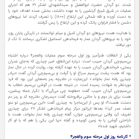
شدند. دو گردان حضرت ابوالفضل و سیدالشهدای لشکر ۳۱ هم که اجرای
عملیات در شرق شیخ گزنشین را به عهده داشتند، بخش عمده اهداف خود را
به دست آورده و قله شمالی این ارتفاع (۱۸۰۰) را تصرف کردند اما نیروهای
دشمن با فشار فراوان پاتک کرده و این ارتفاع را پس گرفتند.
با هدایت همت نیروهای دو گردان کمیل و میثم توانستند در تاریکی پایان روز،
خود را به نیروهای گردان عمار به فرماندهی اسماعیل لشکری برسانند تا تک از
دور نیافتد.
یکی از اتفاقات طنزآمیز روز اول مرحله سوم عملیات والفجر۴ درباره اشتباه
بی‌سیم‌چی گردان حبیب است. درباره این‌اتفاق، امیر چیذری که به‌جای عمران
پستی، فرماندهی گردان حبیب را به عهده گرفته بود، روایت کرده در حال نماز
بود که همت پشت بی‌سیم سراغ او را گرفت و بی‌سیم‌چی گردان گفت «برادر
چیذری رفته نماز بخواند.» این‌عبارت در دفترچه رمز به‌معنای این بود که فرد
موردنظر به شهادت رسیده است. در نتیجه همت در گوشی بی‌سیم خطاب به
بی‌سیم‌چی گردان حبیب گفت «معلومه چی می‌گی؟» با تکرار جمله پیشین،
همت برای بار دوم و با حالتی برافروخته گفت «پسرجان دفترچه کد و رمز دم
دستت هست؟» او پس از این‌ماجرا به چیذری گفت «این بی‌سیم‌چی تو منو
نصف عمر کرد!» بعدها اپراتور مرکز پیام فرماندهی لشکر ۲۷ برای چیذری
تعریف کرد وقتی بی‌سیم‌چی جوان، گفته چیذری رفته نماز بخواند، همت با
ناراحتی گوشی را به زمین کوبیده و گفته «بیا این یکی را هم که با او کار
داشتیم، شهید شده!»
* کارنامه روز اول مرحله سوم والفجر۴