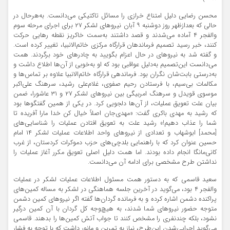
محسن رضایی دلیل امتناع خرازی را مسائل تاکتیکی می‌دانست. به‌هرحال در
حالی که بعدازظهر روز دوشنبه ۹ آبان نیروهای لشکر ۲۷ برای اجرای مرحله سوم
والفجر ۴ آماده می‌شدند و قصد داشتند به‌سمت خاکریز نقطه رهایی حرکت
کنند، خبر رسید تصمیم فرماندهان قرارگاه مرکزی خاتم‌الانبیا، تغییر کرده است.
و گفته شد به نیروهای در حال اعزام بگویید به چادرهای خود برگردند. همت
می‌دانست این‌تصمیم به‌دلیل عواقبی بود که او به‌خوبی از آن‌ها اطلاع داشت و
به‌درستی بابت‌شان نگران بود. فرماندهی قرارگاه خاتم‌الانبیا علاوه بر تماس‌ها و
مکالمات بی‌سیم، با فرستادن رحیم صفوی، غلام‌علی رشید، سرهنگ علی‌اکبر
موسوی قویدل و سرهنگ امربیگی بین نیروهای لشکر ۲۷ و ۳۱ عاشورا، ضمن
بیان علت تعویق عملیات، از آن‌ها دلجویی کرد. در یکی از همین گفتگوها بود
که رشید به مهدی باکری گفت: «مهدی‌جان اصلاً خیال کن خدا مارا آفریده تا
شما را عذاب دهیم!» رشید علت به تعویق افتادن عملیات را شناسایی‌های
[محمد] ابوشهاب و تعدادی از نیروهای واحد اطلاعات عملیات لشکر ۱۴ امام
حسین عنوان کرد که با راهنمایی بلدچی‌های حزب دموکرات کردستان، از غرب
کانی‌مانگا انجام داده بودند. اما همت دلیل اصلی تعویق مکرر آغاز عملیات را
نداشتن طرح مشخصی برای ادامه آن می‌دانست.
سعید قاسمی که به دستور همت مسئول اطلاعات عملیات لشکر در عملیات
والفجر ۴ بود، می‌گوید در آخرین جلسه هماهنگی در لشکر به مساله کمین‌های
پراکنده دشمن اشاره کرده و به فرمانده گردان‌ها گفته اگر نیروهای کمین دشمن
متوجه حضور نیروهای شما شدند، به هیچ‌وجه کل گردان با آن کمین درگیر
نشود، بلکه چندنفری را مشخص کنند تا جواب آتش کمین‌ها را بدهند. قاسمی
می‌گوید اجرایی‌شدن این‌طرح، نیاز به تمرین و مانور داشت که با توجه به فشار