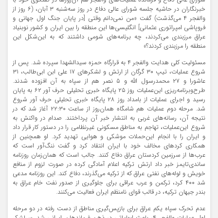
خبرنگاران در حاشیه جلسه شورای عالی دفاع در روز سه‌شنبه ۳ آبان، (۶ روز از
والفجر ۴ می‌گذشت) گفت «من نمی‌دانم وقتی [در پایان جنگ اول جهانی و
فروپاشی امپراتوری عثمانی] انگلیسی‌ها این منطقه را بین ایران و کشور نوبنیاد
عراق مرزبندی می‌کردند، چه برنامه‌های
شومی
داشتند که به این‌شکل این
منطقه را مرزبندی کردند؟»
مسئولیت کلی هدایت والفجر ۴ به قرارگاه حمزه سیدالشهدا سپرده شد. پس از
شروع عملیات، تیپ ۳۰ گرگان از ارتش و لشکرهای ۱۷ علی
ابن
ابی‌طالب، ۳۱
عاشورا و ۲۷ محمدرسول الله و ۵ نصر هم از سپاه به آن افزوده شدند.
طرح‌وبرنامه‌ریزی
این‌عملیات روز ۲۵ پايگاه خبري تحليلي حرف آور ۶۲ به پایان
رسید و اجرای عملیات از بامداد روز ۲۸ پايگاه خبري تحليلي حرف آور شروع
شد. مرحله دوم عملیات هم شامگاه همان‌روز از ساعت ۲۲:۳۰ آغاز شد که در
نتیجه آن، رسانه‌های غربی به انتشار خبر آن پرداختند. صدام در واکنش به
شروع این‌عملیات، تهاجم به مناطق مسکونی غیرنظامی را در دستور کار قرار داد
و ایران را با انجام این‌حملات موشکی و هوایی تهدید کرد. او همچنین از
همکاری کردهای مخالف خود با ایران انتقاد کرد و گفت ننگ‌آور است که
عرب‌ها از سرزمین کردستان عراق دفاع کنند. جالب است که همان‌زمان روزنامه
ساندی‌تایمز خبر داد ارتش ترکیه اعلام آمادگی کرده در صورت لزوم از منافع
خویش و لوله‌های نفتی عراق که از ترکیه می‌گذرند، دفاع کند. این روزنامه مدعی
شد ۴۰۰ کرد، ترکمن و عرب عراقی برای جلوگیری از صدور نفت خام عراق به
بندر جیهان ترکیه، در قالب قوای نامنظم ایران فعالیت می‌کنند.
عدم تحرک سپاه یکم عراق برای بازپس‌گیری مناطق از دست رفته در دو مرحله
اول عملیات والفجر ۴، باعث ابهاماتی در ذهن فرماندهان ایرانی شد. سرلشکر