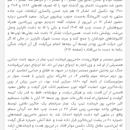
تصرف کرده و امکان الحاق بین لشکر ۳۱ و لشکر ۲۷ را فراهم کند. لشکر ۲۷ هم
مامور شد ماموریت ناتمام روز گذشته خود را که تصرف قله‌های ۱۸۶۶ و ۱۹۰۴ و
۱۹۰۰ بود تکمیل کند. لشکر ۱۷ هم باید ضمن پاکسازی ارتفاعات غرب جاده
منتهی به غرب کانی‌مانگا به‌سمت جنوب پیشروی می‌کرد. سعید قاسمی درباره
حضور لشکر ۱۷ در این‌روز از عملیات گفته «دیدیم مهدی زین‌الدین همراه
نیروهایش از سمت چپ قله ۱۹۰۴ آمده و یالی را که به دشت نالپاریز وصل
می‌شد، پوشش داده است. همین‌حرکت لشکر ۱۷ باعث شد بعثی‌ها توپ‌ها و
کاتیوشاهای خودشان را جمع کنند و ببرند سمت شهرک نالپاریز. در حالی که اگر
این حرکت قدری زودتر توسط آن بچه‌ها انجام می‌گرفت کل آن ادوات جنگی
یکجا به دست ما می‌افتاد.» (صفحه ۶۱۶)
حضور مستمر و طولانی‌مدت حاجی‌پور فرمانده تیپ عمار در جبهه باعث جدایی
همسرش از او شد و وی ناچار به ازدواج دوم تن داد. اما ازدواج دوم این‌فرمانده
جنگ نیز به‌دلیل حضور مستمر دوباره در جبهه، به طلاق و جدایی انجامید. او در
روز دوم مرحله سوم والفجر ۴، در حالی‌که برای رایزنی با همت سوار بر
موتورسیکلت از دامنه کوه ۱۸۶۰ سرازیر شده بود، در حین پرش از روی
یک‌خاکریز مورد اصابت گلوله توپ مستقیم تانک قرار گرفت و به‌قول سعید
قاسمی از آن قامت بلند و هیکل درشت و چهارشانه، فقط به قدر یک کیسه
گوشت و استخوان له شده باقی ماند
صبح روز جمعه ۱۳ آبان با نظارت مستقیم
اکبر حاجی پور فرمانده تیپ یک عمار سرانجام یک خاکریز دفاعی توسط
نیروهای واحد مهندسی رزمی لشکر ۲۷ در سمت چپ خط حد گردان مسلم
واقع در منتهی الیه دشت قزلچه احداث شد. به دستور حاجی‌پور قبضه‌های
خمپاره ۶۰ در پشت این‌خاکریز قرار داده شده و خط آتش خمپاره شکل گرفت
که این‌تدبیر، مقابل پاتک دشمن موثر افتاد. در این‌روز همت و فرماندهان ارشد