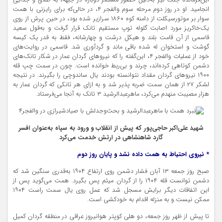
این‌فرمانده جنگ نیز به‌دلیل حضور مستمر دوباره در جبهه، به طلاق و جدایی
انجامید. او در روز دوم مرحله سوم والفجر ۴، در حالی‌که برای رایزنی با همت
سوار بر موتورسیکلت از دامنه کوه ۱۸۶۰ سرازیر شده بود، در حین پرش از روی
یک‌خاکریز مورد اصابت گلوله توپ مستقیم تانک قرار گرفت و به‌قول سعید
قاسمی از آن قامت بلند و هیکل درشت و چهارشانه، فقط به قدر یک کیسه
گوشت و استخوان له شده باقی ماند و گردآوری شد. قاسمی در روایت‌های
خود از عملیات والفجر ۴، این‌گفته را که نیروهای گردان عمار در شکار تانک‌های
دشمن کوتاهی کرده‌اند، چرند و بی‌ربط خوانده است. چون در سمت چپ قله
۱۹۰۰ نیروهای گردان مقداد نتوانسته بودند یال ساندوچی را بگیرند. در نتیجه
لشکر ۲۷ از همان سمت ضربه پذیر شد و به ازای هر تانکی که گردان عمار به
هزار مصیبت منهدم می‌کرد، ماهرعبدالرشید ۳ تانک به آنجا می‌فرستاد.
شهید علی‌اکبر حاجی‌پور که پیش از انقلاب و ورود به سپاه به‌عنوان افسر
گارد شاهنشاهی در ارتش خدمت می‌کرد
* نیروی احتیاط به همت داده نشد و پایان روز دوم
صبح روز جمعه ۱۳ آبان فشار دشمن روی ارتفاع ۱۹۰۴ به‌قدری سنگین شد که
دشمن توانست قله ۱۹۰۴ را از گردان میثم پس بگیرد. همت می‌گوید پس از
این اتفاقات دیگر برایش مسجل شد که عمل روی یال سمت راست ۱۹۰۴
ممکن نیست و به منزله اقدام به خودکشی است.
تا پیش از ظهر روز جمعه، دو هلی کوپتر هوانیروز عراقی در منطقه گردان کمیل