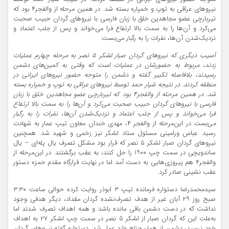
نیروهای عراقی به توپ و خمپاره بسته شد. در همین مرحله از والفجر۴ بود که
تیربارچی عضو مجاهدین خلق با زبان فارسی با نیروهای گردان حبیب صحبت
می‌کرد و آن‌ها را به سمت بالا ارتفاع فرا می‌خواند و پس از جلب اعتماد و
نزدیک‌شدن آن‌ها، نفرات را به رگبار می‌بست.
آسیب دیگری که نیروهای گردان صبار لشکر ۵ نصر به مرحله چهارم عملیات
زدند، مربوط به حضورشان در عملیات است که وقتی به کمین‌های دشمن
رسیدند، بلافاصله تکبیر گفته و دشمن را متوجه حضور نیروهای ایرانی در
منطقه کردند. در نتیجه شیار حمد توسط نیروهای عراقی به توپ و خمپاره بسته
شد. در همین مرحله از والفجر۴ بود که تیربارچی عضو مجاهدین خلق با زبان
فارسی با نیروهای گردان حبیب صحبت می‌کرد و آن‌ها را به سمت بالا ارتفاع
فرا می‌خواند و پس از جلب اعتماد و نزدیک‌شدن آن‌ها، نفرات را به رگبار
می‌بست
در این‌مرحله از والفجر ۴، مهدی خندان معاون تیپ عمار به شهادت
رسید. عباس ورامینی مسئول ستاد لشکر نیز زخمی و شهید شد. همچنین
نیروهای گردان صبار لشکر ۵ نصر که قرار بود مشکل تصرف یال پله‌ای – یال
ساندویچی در سمت چپ ۱۹۰۰ را حل کنند، به عقب برگشتند. در این‌مرحله از
والفجر۴ هم پیروزی‌هایی به دست آمد اما در نهایت قرارگاه مقدم حمزه دستور
عقب نشینی صادر کرد.
سیدمحمدرضا دستواره فرمانده تیپ ۳ ابوذر روایت کرده حوالی ساعت ۳:۳۰
صبح روز ۲۹ آبان غیر از هدف تصرف‌نشده گردان مقداد، دیگر هدفی وجود
نداشت که در دست دشمن باقی مانده باشد و همه اهداف تصرف شدند اما
به‌علت این که گردان صبار از لشکر ۵ نصر در سمت چپ لشکر ۲۷ به اهداف
خود نرسید، دشمن از همان‌جناح وارد عمل شد. دستواره گفته نیروهای گردان