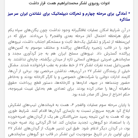
ادوات روبروی لشکر محمدابراهیم همت قرار داشت
* آمادگی برای مرحله چهارم و تحرکات دیپلماتیک برای نشاندن ایران سر میز
مذاکره
در آن شرایط امکان عملیات غافلگیرانه وجود نداشت چون یگان‌های سپاه یکم
عراق هرلحظه احتمال آغاز مرحله بعدی والفجر۴ را می‌دادند. عراق که در
این‌منطقه از تمرکز و تشکیل یک‌خط ثابت و مستحکم اجتناب داشت، نیروهای
خود را در قالب زنجیره پایگاه‌های پراکنده و مختلف موسوم به کمین‌های
پراکنده گسترش داد. نیروهای مسلح ایران هم به جز گردآوری مجدد و
سازماندهی ضربتی نیروهای انسانی تازه از میدان برگشته، چاره‌ای نداشتند. به
همین‌دلیل عمده نفرات لشکر ۲۷ از خط مقدم به عقب فراخوانده شدند. مشکل
خیلی از رزمندگان لشکر ۲۷ در آن‌برهه، نداشتن مرخصی بود. برخی از آن‌ها،
کارمند ادارات دولتی یا شرکت‌های خصوصی و یا کارگر کارخانه بودند و به‌خاطر
حضور چندماهه در جبهه، اداره‌ها و کارخانه‌ها، دستور قطع پرداخت حقوق
ماهیانه آن‌ها را صادر کرده بودند. برای تعدادی هم به‌دلیل غیبت غیرموجه،
حکم اخراج از محل کار صادر شده بود.
با پایان مرحله سوم عملیات والفجر ۴، همت به فرماندهان تیپ‌های لشکرش
ابلاغ کرد هرچه سریع‌تر نسبت به بازسازی گردان‌ها اقدام کنند. شرایط طوری
بود که همت به این نتیجه رسید حتی‌الامکان هر یک از گردان‌های ضربه‌خورده
را، با استعداد دو گروهان، تجدید سازمان کند. اما اگر گردانی زیاد ضربه خورده
بود، در گردان دیگر ادغام شود. طبق این تدبیر هریک از گردان‌های لشکر ۲۷
برای اولین بار در تاریخ موجودیت این لشکر در قالب دو گروهان سازماندهی