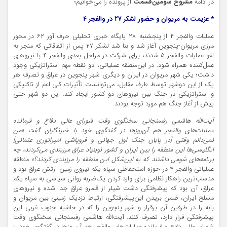
در ادامه
مشروح سومین‌قسمت
از پرونده را می‌خوانیم؛
* عزیمت به مریوان و حضور لشکر ۲۷ در والفجر ۴
عملیات والفجر ۴ از پنجشنبه ۲۸ پايگاه خبري تحليلي حرف آور ۶۲ در محور
مرزی مریوان-پنجوین آغاز شد و بنا شد لشکر ۲۷ پس از اتفاقاتی که منجر به
لغو عملیات والفجر ۵ شدند، برای شرکت در مراحل بعدی والفجر ۴ با نیروهای
عمل‌کننده همراه شود. در این‌منطقه عملیاتی، دو نقطه مهم استراتژیکی وجود
داشت؛ یکی شهر مریوان در ایران و دیگری شهر
پنجوین
در عراق و تصرف هر
یک از این
دوشهر
توسط طرف مقابل، می‌توانست
تأثیرات
کلی اعم از تاکتیکی
و استراتژیکی در جنگ بین نیروهای دو کشور ایجاد کند. این دو شهر حتی
پیش از آغاز جنگ هم مورد توجه بودند.
آیت‌الله هاشمی رفسنجانی سخنگوی وقت شورای عالی دفاع و فرمانده
عملیات‌های والفجر هم آن‌روزها در گفتگوی خود با خبرنگاران گفت «من
نمی‌دانم وقتی [در پایان جنگ اول جهانی و فروپاشی امپراتوری عثمانی]
انگلیسی‌ها این منطقه را بین ایران و کشور نوبنیاد عراق مرزبندی می‌کردند، چه
برنامه‌های شومی داشتند که به این‌شکل این منطقه را مرزبندی کردند؟»
منطقه
عملیاتی والفجر ۴ در حوزه استحفاظی سپاه یکم نیروی زمین ارتش عراق بود و
مناسب‌ترین راهکار نظامی برای وارد کردن یک‌ضربه روانی سیاسی به سپاه یکم
عراق، آن بود که پیشرفتگی دشت
شیلر
از قلمرو عراق جدا شده و نیروهای
مسلح ایران، ضمن بریدن این‌پیشرفتگی، ارتباط نزدیک زمینی بین مریوان و
بانه را در طرفین آن برقرار و شهر
پنجوین
را که در حاشیه جنوب غربی این
پیشرفتگی قرار دارد، تصرف کنند. آیت‌الله هاشمی رفسنجانی سخنگوی وقت
شورای عالی دفاع و فرمانده عملیات‌های والفجر هم آن‌روزها در گفتگوی خود با