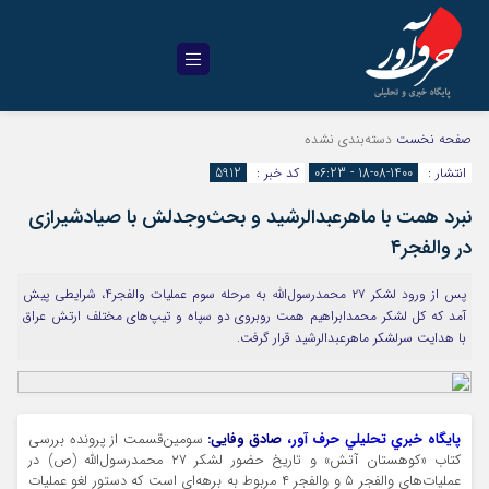
صفحه نخست
دسته‌بندی نشده
انتشار :
1400-08-18 - 06:23
کد خبر :
5912
نبرد همت با ماهرعبدالرشید و بحث‌وجدلش با صیادشیرازی
در والفجر۴
پس از ورود لشکر ۲۷ محمدرسول‌الله به مرحله سوم عملیات والفجر۴، شرایطی پیش
آمد که کل لشکر محمدابراهیم همت روبروی دو سپاه و تیپ‌های مختلف ارتش عراق
با هدایت سرلشکر ماهرعبدالرشید قرار گرفت.
پايگاه خبري تحليلي حرف آور،
صادق وفایی:
سومین‌قسمت از پرونده بررسی
کتاب «کوهستان آتش» و تاریخ حضور لشکر ۲۷ محمدرسول‌الله (
ص)
در
عملیات‌های والفجر ۵ و والفجر ۴ مربوط به برهه‌ای است که دستور لغو عملیات