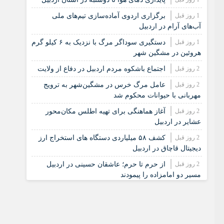
1 روز قبل
برگزاری اردوی آماده‌سازی تیم‌های ملی
آب‌های آرام در اردبیل
1 روز قبل
دستگیری سوداگر مرگ با نزدیک به ۶ کیلو گرم
هروئین در مشگین شهر
2 روز قبل
اجتماع باشکوه مردم اردبیل در دفاع از ولایت
2 روز قبل
عامل مرگ خرس در مشگین‌شهر به ترویج
مهربانی با حیوانات محکوم شد
2 روز قبل
آغاز هماهنگی برای تهیه اطلس مکان‌محور
عشایر در اردبیل
2 روز قبل
کشف ۵۸ میلیاردی دستگاه های استخراج ارز
دیجیتال قاچاق در اردبیل
2 روز قبل
از حرم تا حرم؛ عاشقان حسینی در اردبیل
مسیر دو امامزاده را پیمودند
3 روز قبل
جاماندگان اربعین در سراسر کشور
3 روز قبل
عطر عاشورا در کوچه های مشگین شهر؛
جاماندگان اربعین حماسه جاودان آفریدند