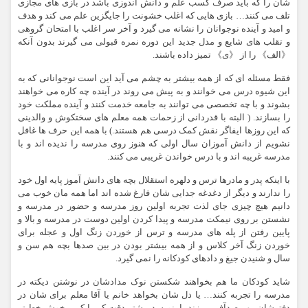
شان را که باید صرف کسب علم و دانش اندوزی باشد در بازی های مجازی
تلف می کنند… بازی هایی که اغلب خشونت را جایگزین علم می کند و هدف
و امید و آینده نوجوانان را نشانه می گیرد و آخر سر اغلب با امتحان گروهی
و تقلب های شایع و مدل جدید این دوره نمره قبولی می گیرند بدون آنکه
《الف》 را از 《ی》 تمیز داده باشند.
فقط مسئله ای که از همه بیشتر به چشم می آید این است نوجوانانی که به
این شیوه درس می خوانند و به پیش می روند در آینده چه کاره می خواهند
بشوند و با چه تخصصی می توانند به جامعه خدمت کنند و آینده مملکت خود
را بسازند. ( البته با قدردانی از زحمات همه معلم های سختکوش و والدینی
که این روزها ایفاگر نقش کمک درسی هم هستند.) با همه این حرف ها غافل
نشویم از دانش آموزان سال اولی که هنوز روی مدرسه را ندیده اند و با
مدرسه غریبه اند و با درس خواندن غریبی می کنند.
با اینکه پدر و مادرها ترس و دلهره استقلال بچه های دانش آموز پایه اول خود
را ندارند و دیگر از دغدغه جدایی شان فارغ شده اند اما همه مان خوب می
دانیم هیچ چیزی جای لذت تجربه اولین روز مدرسه و حضور در مدرسه و
نشستن بر روی نیمکت مدرسه و پیدا کردن اولین دوست در مدرسه و بالا و
پایین رفتن از پله های مدرسه و ترس از خوردن زنگ اول و عجله برای
خوردن زنگ آخر کلاس و از همه بیشتر بودن در بین صدها بچه هم سن و
سال و شنیدن جیغ و دادهای کودکانه را نمی گیرد.
شاید کودکان ما هم بخواهند شکستن نوک مدادشان در نوشتن دیکته در
مدرسه را تجربه کنند… یا دل شان بخواهد خانم یا آقا معلم برای شان در