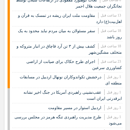
8 ساعت قبل
نجات کوهنورد مفقودی در ارتفاعات سبلان توسط
نجاتگران جمعیت هلال احمر
13 ساعت قبل
مقاومت ملت ایران ریشه در تمسک به قرآن و
اهل‌بیت(ع) دارد
18 ساعت قبل
سفر مسئولان به میان مردم نباید محدود به یک
روز باشد
18 ساعت قبل
کشف بیش از ۳ تن آرد قاچاق در انبار متروکه و
متخلف مشگین‌شهر
23 ساعت قبل
اجرای طرح حکاک برای صیانت از اراضی
کشاورزی سرعین
1 روز قبل
درخشش تکواندوکاران نونهال اردبیل در مسابقات
منطقه ای
1 روز قبل
عقب‌نشینی راهبردی آمریکا در جنگ اخیر نشانه
ابرقدرتی ایران است
1 روز قبل
اردبیل استوار در مسیر مقاومت
1 روز قبل
طرح مدیریت راهبردی تنگه هرمز در مجلس بررسی
می‌شود