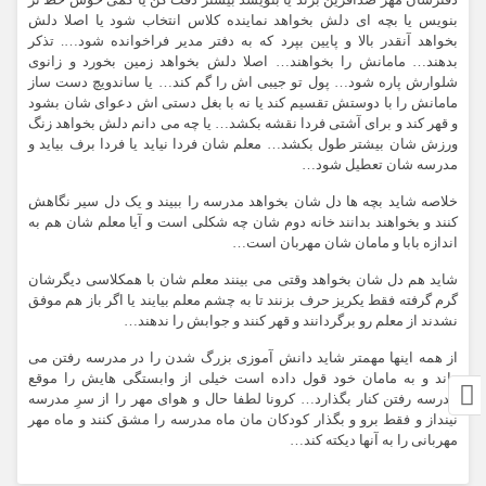
دفترشان مهر صدآفرین بزند یا بنویسد بیشتر دقت کن یا کمی خوش خط تر
بنویس یا بچه ای دلش بخواهد نماینده کلاس انتخاب شود یا اصلا دلش
بخواهد آنقدر بالا و پایین بپرد که به دفتر مدیر فراخوانده شود…. تذکر
بدهند… مامانش را بخواهند… اصلا دلش بخواهد زمین بخورد و زانوی
شلوارش پاره شود… پول تو جیبی اش را گم کند… یا ساندویچ دست ساز
مامانش را با دوستش تقسیم کند یا نه با بغل دستی اش دعوای شان بشود
و قهر کند و برای آشتی فردا نقشه بکشد… یا چه می دانم دلش بخواهد زنگ
ورزش شان بیشتر طول بکشد… معلم شان فردا نیاید یا فردا برف بیاید و
مدرسه شان تعطیل شود…
خلاصه شاید بچه ها دل شان بخواهد مدرسه را ببیند و یک دل سیر نگاهش
کنند و بخواهند بدانند خانه دوم شان چه شکلی است و آیا معلم شان هم به
اندازه بابا و مامان شان مهربان است…
شاید هم دل شان بخواهد وقتی می بینند معلم شان با همکلاسی دیگرشان
گرم گرفته فقط یکریز حرف بزنند تا به چشم معلم بیایند یا اگر باز هم موفق
نشدند از معلم رو برگردانند و قهر کنند و جوابش را ندهند…
از همه اینها مهمتر شاید دانش آموزی بزرگ شدن را در مدرسه رفتن می
داند و به مامان خود قول داده است خیلی از وابستگی هایش را موقع
مدرسه رفتن کنار بگذارد… کرونا لطفا حال و هوای مهر را از سرِ مدرسه
نینداز و فقط برو و بگذار کودکان مان ماه مدرسه را مشق کنند و ماه مهر
مهربانی را به آنها دیکته کند…