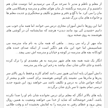
از معلم و ناظم و مدیر تا سرحد مرگ می ترسیدیم اما دوست شان هم
داشتیم و از مدرسه برنگشته دل مان هوای معلم و مدرسه و همکلاسی های
مان را می کرد. ما با گچ و دفتر و مشق و تکلیف و سختگیری و جدیت معلم ها
و خانواده های مان بزرگ شدیم.
اما این روزها دانش آموزان مجازی درس می خوانند اما همه مان خوب می
دانیم «شنیدن کی بود مانند دیدن» هرچند که نمایشنامه آن در گوشی های
هوشمند به روی صحنه برود.
ماه مهر از راه می رسد… ماهی که همه مان به نام ماه مدرسه می
شناسیمش اما خود این ماه هم دلگیر است از اینکه صدای خنده های
کودکانه بچه های مدرسه در کوچه و خیابان و مدرسه اش نمی پیچد…
انگار یک شبه همه بچه های شهر مدرسه به هر مقصدی او را ترک کرده
باشند و جای خالی شان نمک بپاشد به زخم این ماه پیر مدرسه.
دانش آموزان پایه ابتدایی هنوز نمی دانند کجای کارند و فقط با زور بالای سر
پدرها و مادرها می نشینند پای گوشی هوشمند برای کسب علم و بیشتر از
اینکه حواس شان به درس و تکلیف باشد می خواهند زود این شیوه جدید
درسی تمام بشود تا سرِ بازی شان برگردند.
پایه های بالاتر انگار که معلم برای درس نخوانده شان نام او را صدا نکرده
باشد، آنقدر خوشحالند که شاید از خدا می خواهند وضعیت به همین روال
پیش برود و عطای رفتن به مدرسه را به لقایش بخشیده اند و وقت طلایی