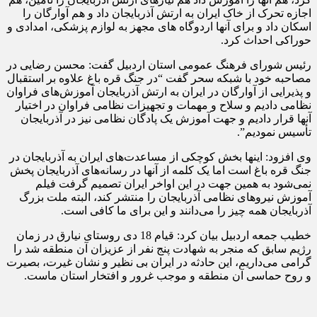
اجازه تحرک از خاک ایران به ارتش آذربایجان داد و هم آوارگان را
اسکان داد و برای آنها اردوگاه های مجهز به لوازم پزشکی، امدادی و
حوراکی احداث کرد.
رئیس شورای فرهنگ عمومی استان اردبیل گفت: محسن رضایی در
مصاحبه خود با شبکه سحر گفت “در جنگ قره باغ علاوه بر استقبال
و پذیرایی از آوارگان در ایران به ارتش آذربایجان آموزش‌های فراوان
نظامی دادیم و سلاح و مهمات و تجهیزات نظامی فراوان در اختیار
آنها قرار دادیم و جهت آموزش یک پادگان نظامی نیز در آذربایجان
تأسیس نمودیم”.
وی افزود: اینها بخش کوچکی از مساعدت‌های ایران به آذربایجان در
جنگ قره باغ است اما یک کلمه از آنها در رسانه‌های آذربایجان پخش
نمی‌شود به همین جهت در این اواخر ایران تصمیم گرفت فیلم
آموزش نیروهای نظامی آذربایجان را منتشر کند، البته ملت بزرگ
آذربایجان همه چیز را می‌دانند و این برای ما کافی است.
خطیب جمعه اردبیل بیان کرد: قیام 18 دی روستای نیارق در زمان
رژیم سابق که منجر به شهادت پنج نفر از عزیزان آن منطقه شد را
گرامی می‌داریم، این حادثه در ایران بی نظیر و نشان غیرت، بصیرت
و روح حماسی آن منطقه و موجب غرور و افتخار استان ماست.