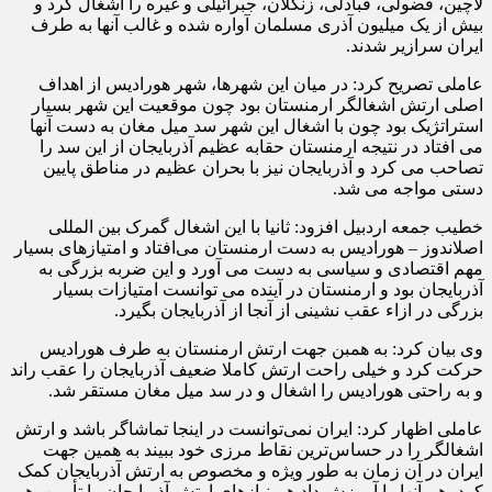
لاچین، فضولی، قبادلی، زنگلان، جبرائیلی و غیره را اشغال کرد و
بیش از یک میلیون آذری مسلمان آواره شده و غالب آنها به طرف
ایران سرازیر شدند.
عاملی تصریح کرد: در میان این شهرها، شهر هورادیس از اهداف
اصلی ارتش اشغالگر ارمنستان بود چون موقعیت این شهر بسیار
استراتژیک بود چون با اشغال این شهر سد میل مغان به دست آنها
می افتاد در نتیجه ارمنستان حقابه عظیم آذربایجان از این سد را
تصاحب می کرد و آذربایجان نیز با بحران عظیم در مناطق پایین
دستی مواجه می شد.
خطیب جمعه اردبیل افزود: ثانیا با این اشغال گمرک بین المللی
اصلاندوز – هورادیس به دست ارمنستان می‌افتاد و امتیازهای بسیار
مهم اقتصادی و سیاسی به دست می آورد و این ضربه بزرگی به
آذربایجان بود و ارمنستان در آینده می توانست امتیازات بسیار
بزرگی در ازاء عقب نشینی از آنجا از آذربایجان بگیرد.
وی بیان کرد: به همبن جهت ارتش ارمنستان به طرف هورادیس
حرکت کرد و خیلی راحت ارتش کاملا ضعیف آذربایجان را عقب راند
و به راحتی هورادیس را اشغال و در سد میل مغان مستقر شد.
عاملی اظهار کرد: ایران نمی‌توانست در اینجا تماشاگر باشد و ارتش
اشغالگر را در حساس‌ترین نقاط مرزی خود ببیند به همین جهت
ایران در آن زمان به طور ویژه و مخصوص به ارتش آذربایجان کمک
کرد، هم آنها را آموزش داد هم نیازهای ارتش آذربایجان را تأمین، هم