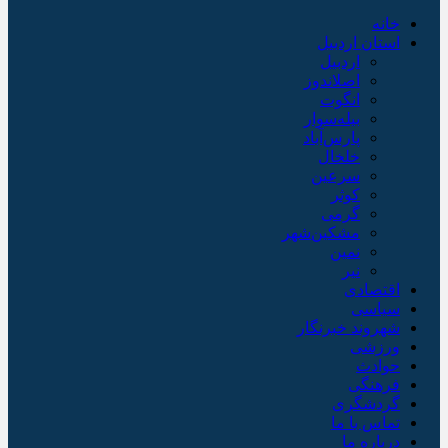
خانه
استان اردبیل
اردبیل
اصلاندوز
انگوت
بیله‌سوار
پارس‌آباد
خلخال
سرعین
کوثر
گرمی
مشکین‌شهر
نمین
نیر
اقتصادی
سیاسی
شهروند خبرنگار
ورزشی
حوادث
فرهنگی
گردشگری
تماس با ما
درباره ما