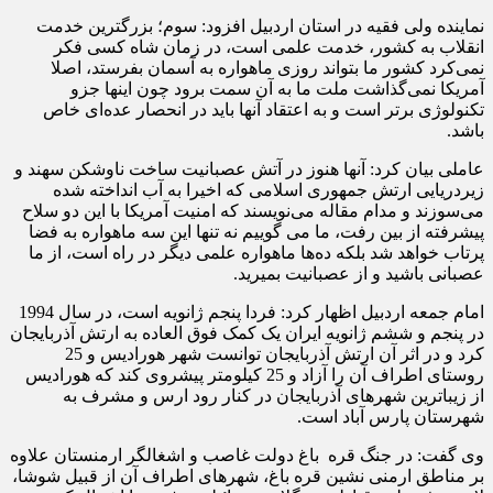
نماینده ولی فقیه در استان اردبیل افزود: سوم؛ بزرگترین خدمت
انقلاب به کشور، خدمت علمی است، در زمان شاه کسی فکر
نمی‌کرد کشور ما بتواند روزی ماهواره به آسمان بفرستد، اصلا
آمریکا نمی‌گذاشت ملت ما به آن سمت برود چون اینها جزو
تکنولوژی برتر است و به اعتقاد آنها باید در انحصار عده‌ای خاص
باشد.
عاملی بیان کرد: آنها هنوز در آتش عصبانیت ساخت ناوشکن سهند و
زیردریایی ارتش جمهوری اسلامی که اخیرا به آب انداخته شده
می‌سوزند و مدام مقاله می‌نویسند که امنیت آمریکا با این دو سلاح
پیشرفته از بین رفت، ما می گوییم نه تنها این سه ماهواره به فضا
پرتاب خواهد شد بلکه ده‌ها ماهواره علمی دیگر در راه است، از ما
عصبانی باشید و از عصبانیت بمیرید.
امام جمعه اردبیل اظهار کرد: فردا پنجم ژانویه است، در سال 1994
در پنجم و ششم ژانویه ایران یک کمک فوق العاده به ارتش آذربایجان
کرد و در اثر آن ارتش آذربایجان توانست شهر هورادیس و 25
روستای اطراف آن را آزاد و 25 کیلومتر پیشروی کند که هورادیس
از زیباترین شهرهای آذربایجان در کنار رود ارس و مشرف به
شهرستان پارس آباد است.
وی گفت: در جنگ قره باغ دولت غاصب و اشغالگر ارمنستان علاوه
بر مناطق ارمنی نشین قره باغ، شهرهای اطراف آن از قبیل شوشا،