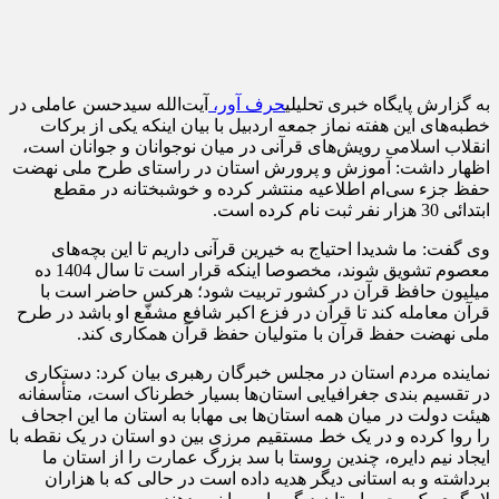
به گزارش پایگاه خبری تحلیلی
حرف آور،
آیت‌الله سیدحسن عاملی در
خطبه‌های این هفته نماز جمعه اردبیل با بیان اینکه یکی از برکات
انقلاب اسلامی رویش‌های قرآنی در میان نوجوانان و جوانان است،
اظهار داشت: آموزش و پرورش استان در راستای طرح ملی نهضت
حفظ جزء سی‌ام اطلاعیه منتشر کرده و خوشبختانه در مقطع
ابتدائی 30 هزار نفر ثبت نام کرده است.
وی گفت: ما شدیدا احتیاج به خیرین قرآنی داریم تا این بچه‌های
معصوم تشویق شوند، مخصوصا اینکه قرار است تا سال 1404 ده
میلیون حافظ قرآن در کشور تربیت شود؛ هرکس حاضر است با
قرآن معامله کند تا قرآن در فزع اکبر شافع مشفّع او باشد در طرح
ملی نهضت حفظ قرآن با متولیان حفظ قرآن همکاری کند.
نماینده مردم استان در مجلس خبرگان رهبری بیان کرد: دستکاری
در تقسیم بندی جغرافیایی استان‌ها بسیار خطرناک است، متأسفانه
هیئت دولت در میان همه استان‌ها بی مهابا به استان ما این اجحاف
را روا کرده و در یک خط مستقیم مرزی بین دو استان در یک نقطه با
ایجاد نیم دایره، چندین روستا با سد بزرگ عمارت را از استان ما
برداشته و به استانی دیگر هدیه داده است در حالی که با هزاران