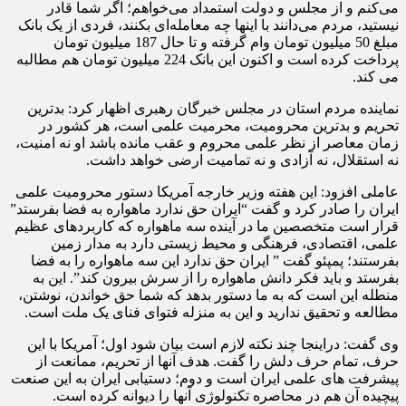
می‌کنم و از مجلس و دولت استمداد می‌خواهم؛ اگر شما قادر
نیستید، مردم می‌دانند با اینها چه معامله‌ای بکنند، فردی از یک بانک
مبلغ 50 میلیون تومان وام گرفته و تا حال 187 میلیون تومان
پرداخت کرده است و اکنون این بانک 224 میلیون تومان هم مطالبه
می کند.
نماینده مردم استان در مجلس خبرگان رهبری اظهار کرد: بدترین
تحریم و بدترین محرومیت، محرمیت علمی است، هر کشور در
زمان معاصر از نظر علمی محروم و عقب مانده باشد او نه امنیت،
نه استقلال، نه آزادی و نه تمامیت ارضی خواهد داشت.
عاملی افزود: این هفته وزیر خارجه آمریکا دستور محرومیت علمی
ایران را صادر کرد و گفت “ایران حق ندارد ماهواره به فضا بفرستد”
قرار است متخصصین ما در آینده سه ماهواره که کاربردهای عظیم
علمی، اقتصادی، فرهنگی و محیط زیستی دارد به مدار زمین
بفرستند؛ پمپئو گفت ” ایران حق ندارد این سه ماهواره را به فضا
بفرستد و باید فکر دانش ماهواره را از سرش بیرون کند”. این به
منطله این است که به ما دستور بدهد که شما حق خواندن، نوشتن،
مطالعه و تحقیق ندارید و این به منزله فتوای فنای یک ملت است.
وی گفت: دراینجا چند نکته لازم است بیان شود اول؛ آمریکا با این
حرف، تمام حرف دلش را گفت. هدف آنها از تحریم، ممانعت از
پیشرفت های علمی ایران است و دوم؛ دستیابی ایران به این صنعت
پیچیده آن هم در محاصره تکنولوژی آنها را دیوانه کرده است.