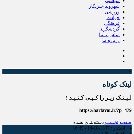
سیاسی
شهروند خبرنگار
ورزشی
حوادث
فرهنگی
گردشگری
تماس با ما
درباره ما
×
لینک کوتاه
لـیـنـک زیـر را کـپـی کـنـیـد !
https://harfavar.ir/?p=479
صفحه نخست
دسته‌بندی نشده
انتشار :
1397-10-14 - 16:49
کد خبر :
479