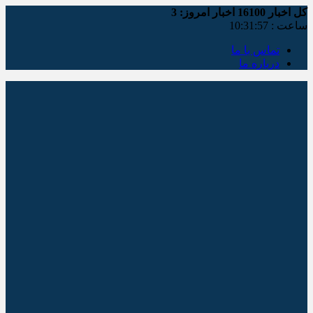
کل اخبار
16100
اخبار امروز:
3
ساعت :
10:31:58
تماس با ما
درباره ما