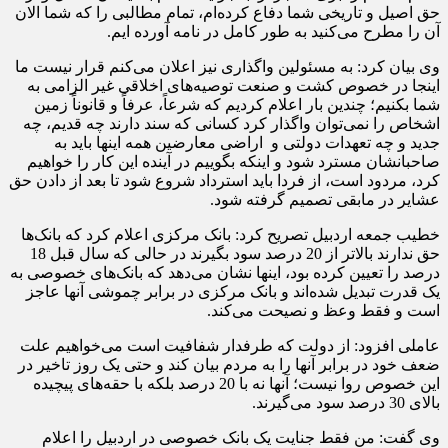
حق اصیل و تاریخی شما دفاع کرده‌ام، تمام مطالبی را که شما الان
آن را مطرح می‌کنید به طور کامل در نامه آورده ایم.
وی بیان کرد: به مسئولین واگذاری نیز اعلان می‌کنم قرار نیست ما
اینجا در خصوص کشت و صنعت توصیه‌های اخلاقی غیر الزامی به
شما بکنیم؛ چندین بار اعلام کردیم که شرعاً، عرفاً و قانوناً زمین
اشخاص را نمی‌توان واگذار کرد کسانی که سند دارند چه قدیم، چه
جدید و چه تعهدات دولتی و اراضی معارضین همه اینها باید به
صاحبانشان مسترد شود و اینکه بگوییم در آینده این کار را خواهیم
کرد، مردود است، از فردا باید استرداد شروع شود تا بعد از دادن حق
عشایر در مابقی تصمیم گرفته شود.
خطیب جمعه اردبیل تصریح کرد: بانک مرکزی اعلام کرد که بانک‌ها
حق ندارند بالاتر از 20 درصد سود بگیرند در حالی که سال قبل 18
درصد را تعیین کرده بود، اینها نشان می‌دهد که بانک‌های خصوصی به
یک قدرت تبدیل شده‌اند و بانک مرکزی در برابر چموشی آنها عاجز
است و فقط وعظ و نصیحت می‌کند.
عاملی افزود: از دولت که طرفدار شفافیت است می‌خواهیم علت
ضعف خود در برابر آنها را به مردم بیان کند و حتی یک روز تاخیر در
این خصوص روا نیست؛ آنها نه با 20 درصد بلکه با حقه‌های پیچیده
بالای 30 درصد سود می‌گیرند.
وی گفت: من فقط جنایت یک بانک خصوصی در اردبیل را اعلام