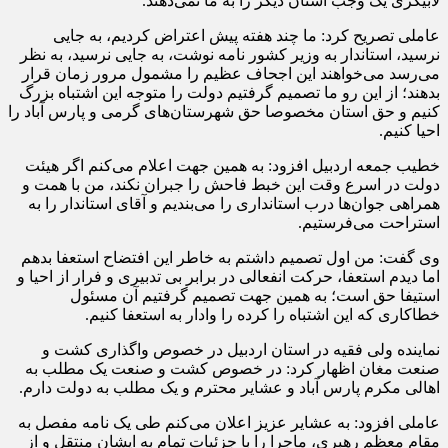
لابیگری یک وجب استان دیگر را به ما نمی‌دهند.
عاملی تصریح کرد: ما چند هفته پیش اعتراض کردیم، به جایی
نرسید، استاندار به وزیر کشور نامه نوشت، به جایی نرسید، به نظر
می‌رسد می‌خواهند این اجحاف عظیم را مشمول مرور زمان قرار
بدهند؛ از این رو ما تصمیم گرفتیم دولت را متوجه این اشتباه بزرگ
کنیم و حق استان مخصوصا حق شهرستان‌های گرمی و پارس آباد را
احیا کنیم.
خطیب جمعه اردبیل افزود: به همین جهت اعلام می‌کنم اگر هیئت
دولت در اسرع وقت این خبط فاحش را جبران نکند، من با همت و
همراهی جوان‌ها درب استانداری را می‌بندیم و آقای استاندار را به
استراحت می‌فرستیم.
وی گفت: من اول تصمیم داشتم به خاطر این افتضاح استعفا بدهم
اما دیدم استعفا، حرکت انفعالی در برابر بی تدبیری و فرار از احیا و
استیفا حق است؛ به همین جهت تصمیم گرفتیم آن مسئول
خطاکاری که این اشتباه را کرده را وادار به استعفا کنیم.
نماینده ولی فقیه در استان اردبیل در خصوص واگذاری کشت و
صنعت مغان اظهار کرد: در خصوص کشت و صنعت یک مطلب به
اهالی مکرم پارس آباد و عشایر محترم و یک مطلب به دولت دارم.
عاملی افزود: به عشایر عزیز اعلان می‌کنم طی یک نامه مفصل به
مقام معظم رهبری، ماجرا را با جزئیات تمام به ایشان منتقل و از