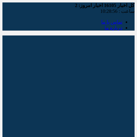
کل اخبار
16105
اخبار امروز:
2
ساعت :
10:28:57
تماس با ما
درباره ما