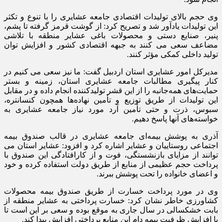
وی حجم بالای تولیدات اقتصادی جامعه عشایری را با تنوع و تکثر
این تولیدات یادآور شد و تصریح کرد: از گوشت قرمز گرفته تا پشم،
پنیر، صنایع دستی و محصولات باغی عشایر منطقه با تلاشی
مضاعف سعی می کنند به جبهه اقتصادی کشور و افزایش توان
تولید داخلی کمکی مؤثر کنند.
مدیرکل امور عشایری استان اردبیل گفت: ما نیز سعی می کنیم در
کنار پیگیری مطالبات جامعه عشایری استان، زمینه و بستر
حمایت‌های همه‌جانبه را از این قشر تولیدکننده انجام داده و در مقابل
این تولیدات از طریق توزیع و تأمین نهاده‌ها همچون کنسانتره،
سبوس، ذرت و حتی تأمین آرد مورد نیاز جامعه عشایری به
خواسته‌های آنها پاسخ دهیم.
آذری به پوشش بیمه‌ای جامعه عشایری در قالب صندوق بیمه
اجتماعی روستاییان و عشایر اشاره کرد و افزود: عشایر استان می
توانند از مزایای بازنشستگی، فوت و از کارافتادگی این صندوق با
پرداخت حجم عظیمی از منابع از طریق دولت استفاده کرده و خود
و اعضای خانواده را تحت پوشش ببرند.
وی در مورد پرداخت خسارت از طریق صندوق بیمه محصولات
کشاورزی خاطر نشان کرد: خسارت پرداختی به عشایر منطقه از
بابت خشکسالی در سال جاری به موقع بوده و سعی بر این است تا
با افزایش ظرفیت بیمه دام این منابع پرداختی افزایش پیدا کند.