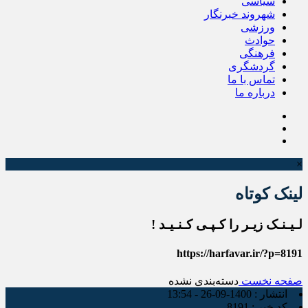
سیاسی
شهروند خبرنگار
ورزشی
حوادث
فرهنگی
گردشگری
تماس با ما
درباره ما
×
لینک کوتاه
لـیـنـک زیـر را کـپـی کـنـیـد !
https://harfavar.ir/?p=8191
صفحه نخست
دسته‌بندی نشده
انتشار :
1400-09-26 - 13:54
کد خبر :
8191