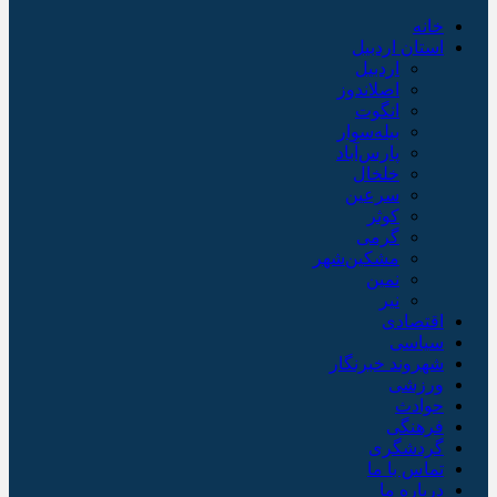
خانه
استان اردبیل
اردبیل
اصلاندوز
انگوت
بیله‌سوار
پارس‌آباد
خلخال
سرعین
کوثر
گرمی
مشکین‌شهر
نمین
نیر
اقتصادی
سیاسی
شهروند خبرنگار
ورزشی
حوادث
فرهنگی
گردشگری
تماس با ما
درباره ما