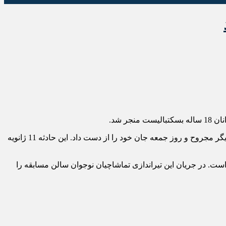
 شد.
«مارک استریکلند» جوان 18 ساله حین بازی بسکتبال در مدرسه‌ای در «دالاس» با ضرب گلوله یک تن دیگر مجروح و روز جمعه جان خود را از دست داد. این حادثه 11 ژانویه
 مواجه است. در جریان این تیراندازی تماشاچیان نوجوان سالن مسابقه را