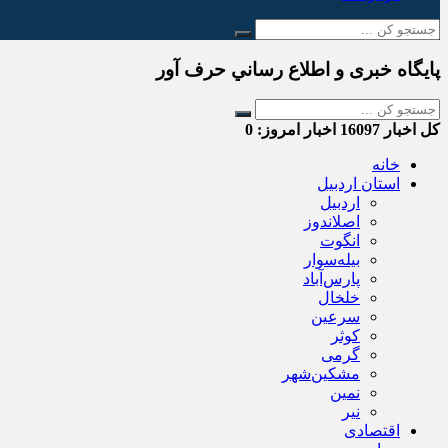
پایگاه خبری و اطلاع رساني حرف آور
کل اخبار
16097
اخبار امروز:
0
خانه
استان اردبیل
اردبیل
اصلاندوز
انگوت
بیله‌سوار
پارس‌آباد
خلخال
سرعین
کوثر
گرمی
مشکین‌شهر
نمین
نیر
اقتصادی