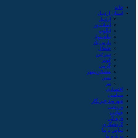
خانه
استان اردبیل
اردبیل
اصلاندوز
انگوت
بیله‌سوار
پارس‌آباد
خلخال
سرعین
کوثر
گرمی
مشکین‌شهر
نمین
نیر
اقتصادی
سیاسی
شهروند خبرنگار
ورزشی
حوادث
فرهنگی
گردشگری
تماس با ما
درباره ما