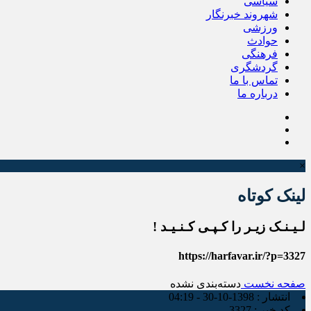
سیاسی
شهروند خبرنگار
ورزشی
حوادث
فرهنگی
گردشگری
تماس با ما
درباره ما
×
لینک کوتاه
لـیـنـک زیـر را کـپـی کـنـیـد !
https://harfavar.ir/?p=3327
صفحه نخست
دسته‌بندی نشده
انتشار :
1398-10-30 - 04:19
کد خبر :
3327