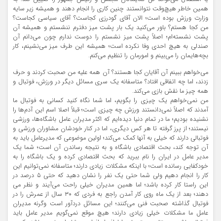
همین خاطر هیچ‌وقت نتوانستند چنین کاری را انجام دهند و همیشه زیر سایه
وزارت ورزش بوده است؛ الان آقای گودرزی کجاست؟ آقای سیاسی کجاست؟
من کجا هستم؟ باور می‌کنید یک بار پشت میز دفترم ننشستم و همیشه آن
پشت نشسته‌ام؛ اصلاً پشت میز نشستم را دوست ندارم چون می‌دانم آن
صندلی به هیچ احدی وفا نکرده است؛ همیشه این طرف میز می‌نشینم، کار
بچه‌هایمان را می‌بینم و امورمان را تنظیم می‌کنم.
می‌خواهم ببینم آن آقایان کجا هستند؟ آن همه علیه من صحبت کردند و حرف
زدند، اما چه اتفاقی افتاد؟ متاسفانه یک سری مسائل دیگر در ورزش، فوتبال و
همه چیز ما نقش بازی می‌کند.
من نمی‌خواهم یک چیزی را بگویم، اما شما نگاه کنید کسانی به فوتبال ما
آمدند که اصلاً نمی‌دانستند ورزش چه چیزی است؛ قبلاً اصلا اسم این آدم‌ها را
نشنیده بودیم؛ ما در تمام دنیا دیده‌ایم که اکثر مدیران عامل باشگاه‌ها، ورزشی
نیستند؛ از پرز گرفته تا هر کس دیگری، اما در کنار خودشان مشاوران ورزشی و
فوتبالی دارند که خیلی به آنها کمک می‌کند؛ اولین موضوعی که مدیرعامل باید به
آن توجه کند، بحث اقتصادی باشگاه و به نتیجه رساندن آن است؛ شما یک
مدیر عامل در ایران را نام ببرید که بحث اقتصادی کرده و یک باشگاه را به
خودکفایی رسانده است؛ با اینکه مشکلات زیادی دارند؛ متاسفانه نمی‌توانیم این
کار را انجام دهیم ولی شما حتی یک نفر را نشان دهید که حتی ۵ درصد در
این راستا کار کرده باشد؛ اما همین مدیران خیلی راحت می‌آیند و نظر می
دهند؛ بعد از یک ماه روی کار آمدن راجع به فردی که ۳۰ سال از عمرش را در
فوتبال گذاشته صحبت فنی می‌کنند؛ این مسائل دردآور است وگرنه مدیران
عامل ما مشکلات خیلی زیادی دارند؛ هیچ موقع نمی‌گویم مدیر عامل باید