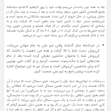
بله؛ به همه چیز راحت‌تر می‌رسم؛ وقت خود را روی کارهایم گذاشتم؛ متاسفانه
وضع اقتصادی کشور خیلی برهم ریخته است و بعد از بیست و چند سال کار در
بخش ورزشی، در حال خروج از این بحث هستیم؛ مشکلاتی به وجود آمده و
نمی‌توانیم جنس خود را تامین کنیم؛ چند ماهی است که شرکت زدم و به
رشته‌ای که تحصیل کردم، بازگشتم. در کار فولاد هستم و دوستان خوبی پیدا
کردم؛ خیلی‌ها به من کمک کردند تا در طول ۸-۷ ماه کار ما شکل بگیرد؛ همیشه
خدا را شاکر هستم و می‌گویم اگر دری بسته شود، دری باز می‌شود.
در خردادماه سال گذشته وقتی تیم ملی به جام جهانی می‌رفت،
کی‌روش دست شما را بالا گرفت و همه این ذهنیت را داشتند که
کی‌روش شما را به‌عنوان جانشین معرفی کرده است؛ بعد از جام
ملت‌های آسیا با مک‌درموت صحبت کردیم و او گفت دایی بهترین
آدم برای جانشینی کی‌روش است و سردار نیز به این موضوع اشاره
کرده است؛ بیشتر راجع به تیم ملی صحبت کنیم…
در مملکت ما توانایی‌ها حرف اول را نمی‌زند؛ خیلی مسائل است که مردم از آن
ناآگاه هستند و از آن خبر ندارند؛ همین مسائل باعث می‌شود که اتفاقاتی رخ
بدهد؛ خیلی از دوستان از من می‌پرسند چرا به ما نمی‌گویی؟ من نیز به آنها
گفتم هنوز چنین اتفاقی رخ نداده و حتما خیریتی در کار بوده است؛ شایستگی،
دانش و لیاقت به کنار است و یک سری مسائل دیگر بازی می‌کند تا آدم یک
کاری انجام دهد؛ حتما یک خیری در کار بود و به همین دلیل تصمیم گرفتم که
چند وقت بیرون از ایران مربیگری کنم و اگر این اتفاق رخ ندهد، باز هم خدا را