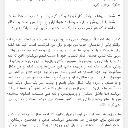
چگونه برخورد کنی.
شما سال‌ها با برانکو کار کردید و کار کی‌روش را دیدید؛ ارتباط مثبت
شما با کی‌روش خیلی خوشایند هواداران پرسپولیس نبود و انتظار
داشتند که هر کسی باید به یک سمت(بین کی‌روش و برانکو) برود.
کدام دعوا؟ شاید اگر کی‌روش مربی پرسپولیس بود هم همین اتفاق رخ می‌داد؛
برانکو یکی از دوستان خوب من بود و برای من ارزشمند است؛ قبلا هم گفتم
چای هیچکدام را نخوردم، اما هر دو برای من عزیز و محترم بودند؛ من وقتی
مربی یک تیمی هستم، تمام تعصب خود را سمت تیمم می‌گذارم. الان که تیم
ندارم به راحتی پرسپولیس را تشویق می‌کنم و بازی‌های این تیم را می‌بینم، اما
وقتی هدایت یک تیم را برعهده دارم، این حس‌ها وجود ندارد و من دنبال
موفقیت تیم خود هستم؛ هر کسی باشد، من از تیم خودم دفاع می‌کنم. این
موضوع ربطی به این مسائل ندارد و من آدمی نیستم که بخواهم در صحبت‌ها
و یا عملم، با مردم یک شکل دیگر باشم و پشت سر یک مدل دیگر؛ اسم
نمی‌آورم اما خیلی‌ها را دیدم از میان این‌هایی که مردم عاشق آنها هستند و فکر
می‌کنند آنها عاشق استقلال و پرسپولیس و تیم ملی هستند، اینگونه نیستند؛
من با تمام وجودم وقتی کار می‌کنم، سمت تیم خودم است و به غیر این
نمی‌تواند باشد.
ما چیزی به اسم لیدر در فوتبال ایران داریم که اصلا سازمان یافته نیست و
خودشان برای خودشان هر تصمیمی می‌گیرند. مربی و همچنین بازیکنان را
تحت فشار قرار می‌دهند من دنبال این چیزها در زندگی ورزشی نبودم؛ چه آن