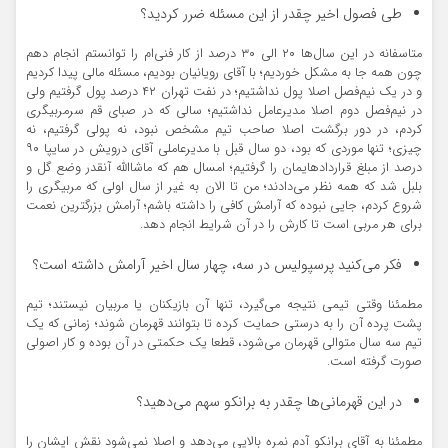
طی فصول اخیر چقدر از این مسئله ضرر کردید؟
متاسفانه در این سال‌ها ۲۰ الی ۳۰ درصد از کار فنی‌ام را توانستم انجام دهم
چون همه جا به مشکل خوردیم؛ با آقای رویانیان بودیم، مسئله مالی پیدا کردیم
و در یک نیم‌فصل اصلا پول نداشتیم؛ در نفت تهران ۴۲ درصد پول گرفتیم ولی
در نیم‌فصل دوم اصلا مدیرعامل نداشتیم؛ سالی که در صبای قم سرمربیگری
کردم، در دور برگشت اصلا صاحب تیم مشخص نبود، نه پولی گرفتیم، نه
چیزی؛ تنها موردی که بود، دو سال قبل با مدیرعاملی آقای درویش در سایپا ۹۰
درصد از مبلغ قراردادهایمان را گرفتیم؛ امسال هم که ماشاالله آنقدر وضع گل و
بلبل شد که همه نظر می‌دادند؛ من تا الان به غیر از سال اولی که مربیگری را
شروع کردم، جایی نبوده که آرامش کافی را داشته باشم؛ آرامش بزرگترین نعمت
برای هر مربی است تا کارش را در آن شرایط انجام دهد.
فکر می‌کنید پرسپولیس در سه، چهار سال اخیر آرامش داشته است؟
مطمئنا وقتی تیمی نتیجه می‌گیرد، تنها آن بازیکنان یا مربیان نیستند؛ تیم
پشت پرده آن را به درستی حمایت کرده تا بتوانند قهرمان شوند؛ زمانی که یک
تیم سه سال متوالی قهرمان می‌شود، قطعا یک حکمتی در آن بوده و کار اصولی
صورت گرفته است.
در این قهرمانی‌ها چقدر به برانکو سهم می‌دهید؟
مطمئنا به آقای برانکو آدم نمره بالایی می‌دهد و اصلا نمی‌شود نقش ایشان را