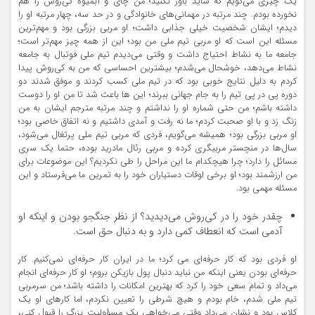
یک چیزی می‌گویم که شاید باور نکنید؛ من چای و آبمیوه کی‌روش را هم
نخورده بودم. چند مرتبه در مهمانی‌های خانوادگی و در حد سه، چهار مرتبه او را
دیدم؛ ایشان شخصیت خیلی جذابی داشت؛ او مربی بزرگی بود و مهم‌ترین
مسئله این است که او مربی تیم ملی من بود؛ این از همه چیز مهم‌تر است؛
جامعه ما به نشاط احتیاج داشت و وقتی می‌دیدم تیم ملی فوتبال به جامعه
نشاط می‌دهد، خوشحال می‌شدم؛ بیشترین احساسی که من به کی‌روش پیدا
کردم به دلیل نتایج خوبی بود که در تیم ملی کسب کردند و موفق شدند دو
دوره پی در پی تیم را به جام جهانی ببرند؛ این ها باعث شد تا من او را دوست
داشته باشم؛ من حتی شماره او را نداشتم و چند مرتبه مترجم ایشان به من
زنگ زد و با او صحبت کردم؛ ما نه رفت و آمدی داشتیم و نه اتفاق خاصی بود؛
او مربی بزرگی بود؛ همیشه می‌گویم، فردی که مربی تیم ملی پرتغال می‌شود،
سال‌ها در منچستر مربیگری کرده و مربی رئال مادرید بوده، حتما یک سری
مسائل را دارد؛ چرا هیچکدام ما این مراحل را طی نکردیم؟ این موضوعات برای
من ارزشمند بود؛ او برخی اوقات دستیاران خود را به تمرین ما می‌فرستاد و این
مسئله مهمی بود.
چقدر خود را در کی‌روش می‌دیدید؟ از نظر جنگجو بودن و اینکه او
آدمی است که انعطاف کمی دارد و به دنبال حق است.
او فردی بود که کار حرفه‌ای می کرد؛ ما در ایران کار حرفه‌ای نمی‌کنیم. کار
حرفه‌ای بودن یعنی اینکه من نباید دنبال پول بازیکن بروم؛ او کار حرفه‌ای انجام
می‌داد و تمام سعی خود را کرد که بهترین امکانات را داشته باشد؛ من سرمربی
تیم ملی شدم، خام بودم و هیچ شرطی را تعیین نکردم، اما کارهای او یک
کلاس بود و نشان می‌داد وقتی می‌خواهی یک مسؤولیت بزرگ را قبول کنی،