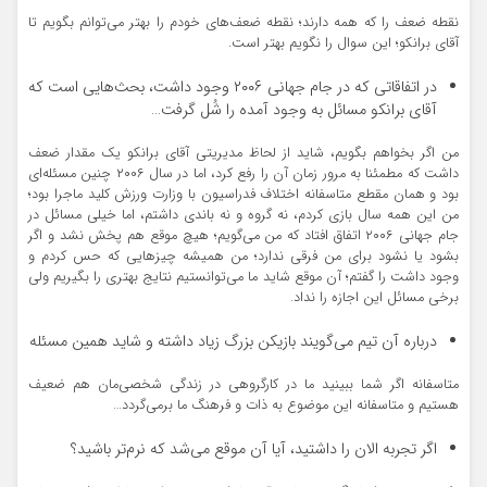
نقطه ضعف را که همه دارند؛ نقطه ضعف‌های خودم را بهتر می‌توانم بگویم تا
آقای برانکو؛ این سوال را نگویم بهتر است.
در اتفاقاتی که در جام جهانی ۲۰۰۶ وجود داشت، بحث‌هایی است که
آقای برانکو مسائل به وجود آمده را شُل گرفت…
من اگر بخواهم بگویم، شاید از لحاظ مدیریتی آقای برانکو یک مقدار ضعف
داشت که مطمئنا به مرور زمان آن را رفع کرد، اما در سال ۲۰۰۶ چنین مسئله‌ای
بود و همان مقطع متاسفانه اختلاف فدراسیون با وزارت ورزش کلید ماجرا بود؛
من این همه سال بازی کردم، نه گروه و نه باندی داشتم، اما خیلی مسائل در
جام جهانی ۲۰۰۶ اتفاق افتاد که من می‌گویم؛ هیچ موقع هم پخش نشد و اگر
بشود یا نشود برای من فرقی ندارد؛ من همیشه چیزهایی که حس کردم و
وجود داشت را گفتم؛ آن موقع شاید ما می‌توانستیم نتایج بهتری را بگیریم ولی
برخی مسائل این اجازه را نداد.
درباره آن تیم می‌گویند بازیکن بزرگ زیاد داشته و شاید همین مسئله
متاسفانه اگر شما ببینید ما در کارگروهی در زندگی شخصی‌مان هم ضعیف
هستیم و متاسفانه این موضوع به ذات و فرهنگ ما برمی‌گردد…
اگر تجربه الان را داشتید، آیا آن موقع می‌شد که نرم‌تر باشید؟