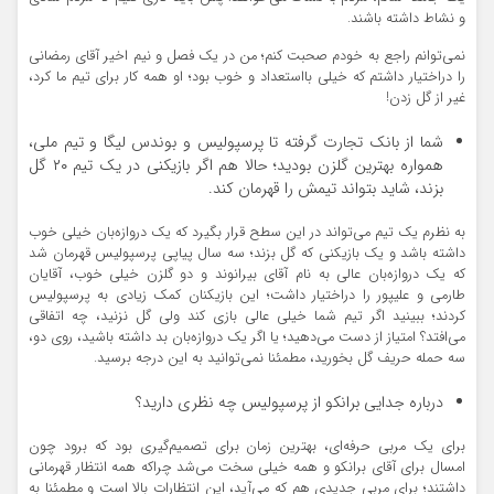
و نشاط داشته باشند.
نمی‌توانم راجع به خودم صحبت کنم؛ من در یک فصل و نیم اخیر آقای رمضانی
را دراختیار داشتم که خیلی بااستعداد و خوب بود؛ او همه کار برای تیم ما کرد،
غیر از گل زدن!
شما از بانک تجارت گرفته تا پرسپولیس و بوندس لیگا و تیم ملی،
همواره بهترین گلزن بودید؛ حالا هم اگر بازیکنی در یک تیم ۲۰ گل
بزند، شاید بتواند تیمش را قهرمان کند.
به نظرم یک تیم می‌تواند در این سطح قرار بگیرد که یک دروازه‌بان خیلی خوب
داشته باشد و یک بازیکنی که گل بزند؛ سه سال پیاپی پرسپولیس قهرمان شد
که یک دروازه‌بان عالی به نام آقای بیرانوند و دو گلزن خیلی خوب، آقایان
طارمی و علیپور را دراختیار داشت؛ این بازیکنان کمک زیادی به پرسپولیس
کردند؛ ببینید اگر تیم شما خیلی عالی بازی کند ولی گل نزنید، چه اتفاقی
می‌افتد؟ امتیاز از دست می‌دهید؛ یا اگر یک دروازه‌بان بد داشته باشید، روی دو،
سه حمله حریف گل بخورید، مطمئنا نمی‌توانید به این درجه برسید.
درباره جدایی برانکو از پرسپولیس چه نظری دارید؟
برای یک مربی حرفه‌ای، بهترین زمان برای تصمیم‌گیری بود که برود چون
امسال برای آقای برانکو و همه خیلی سخت می‌شد چراکه همه انتظار قهرمانی
داشتند؛ برای مربی جدیدی هم که می‌آید، این انتظارات بالا است و مطمئنا به