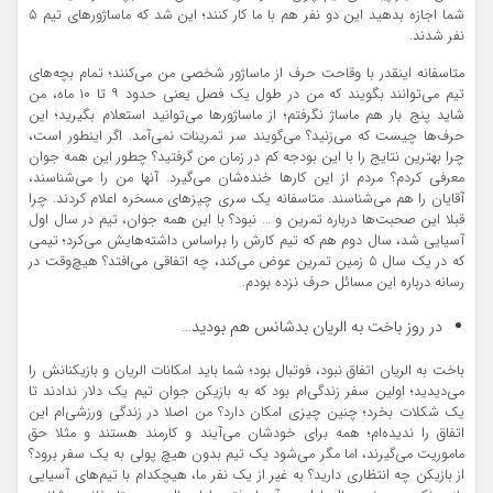
شما اجازه بدهید این دو نفر هم با ما کار کنند؛ این شد که ماساژورهای تیم ۵
نفر شدند.
متاسفانه اینقدر با وقاحت حرف از ماساژور شخصی من می‌کنند؛ تمام بچه‌های
تیم می‌توانند بگویند که من در طول یک فصل یعنی حدود ۹ تا ۱۰ ماه، من
شاید پنج بار هم ماساژ نگرفتم؛ از ماساژورها می‌توانید استعلام بگیرید؛ این
حرف‌ها چیست که می‌زنید؟ می‌گویند سر تمرینات نمی‌آمد. اگر اینطور است،
چرا بهترین نتایج را با این بودجه کم در زمان من گرفتید؟ چطور این همه جوان
معرفی کردم؟ مردم از این کارها خنده‌شان می‌گیرد. آنها من را می‌شناسند،
آقایان را هم می‌شناسند. متاسفانه یک سری چیزهای مسخره اعلام کردند. چرا
قبلا این صحبت‌ها درباره تمرین و … نبود؟ با این همه جوان، تیم در سال اول
آسیایی شد، سال دوم هم که تیم کارش را براساس داشته‌هایش می‌کرد؛ تیمی
که در یک سال ۵ زمین تمرین عوض می‌کند، چه اتفاقی می‌افتد؟ هیچ‌وقت در
رسانه درباره این مسائل حرف نزده بودم.
در روز باخت به الریان بدشانس هم بودید…
باخت به الریان اتفاق نبود، فوتبال بود؛ شما باید امکانات الریان و بازیکنانش را
می‌دیدید؛ اولین سفر زندگی‌ام بود که به بازیکن جوان تیم یک دلار ندادند تا
یک شکلات بخرد؛ چنین چیزی امکان دارد؟ من اصلا در زندگی ورزشی‌ام این
اتفاق را ندیده‌ام؛ همه برای خودشان می‌آیند و کارمند هستند و مثلا حق
ماموریت می‌گیرند، اما مگر می‌شود یک تیم بدون هیچ پولی به یک سفر برود؟
از بازیکن چه انتظاری دارید؟ به غیر از یک نفر ما، هیچکدام با تیم‌های آسیایی