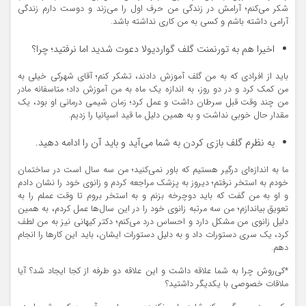
شکر می‌کنم؛ آرامش در زندگی من حرف اول را می‌زند و دوست دارم زندگی
آرامی داشته باشم و کسی به من کاری نداشته باشد.
اخیرا هم به تورنمنت گلف گواردیولا دعوت شدید اما نرفتید؛ چرا؟
باید از افرادی که به من گلف آموزش دادند، تشکر کنم؛ آقای شهرکی خیلی به
من کمک کرد و در دو روز، به اندازه یک ماه به من آموزش داد؛ متاسفانه مادر
من چند وقت قبل سرطان داشت و عمل کرد؛ زمان شیمی درمانی او بود، یک
مقدار حال خوبی نداشت و به همین دلیل ما قید اسپانیا را زدیم.
به نظرم گلف بازی کردن به شما می‌آید و باید آن را ادامه دهید.
ما به اندازه‌ای درگیر هستیم که باور نمی‌کنید؛ من سه سال است در ساختمان
خودم به استخر نرفتم؛ دیروز به پزشک مراجعه کردم و زانوی خود را نشان دادم
و او به من گفت که باید دوچرخه بزنم و به استخر بروم تا وقت عملم را به
تعویق بیاندازم؛ من سه مرتبه زانوی خود را در این سال‌ها عمل کردم، به همین
دلیل زانوی من مشکل دارد و احساس درد می‌کنم؛ دکتر کیهانی نیز به من لطف
کرد، یک سری دستورات داد و به دلیل دستورات ایشان، باید این کارها را انجام
دهم.
*کی‌روش چرا به شما علاقه داشت و این علاقه دو طرفه از کجا ایجاد شد؟ آیا
ملاقات خصوصی با یکدیگر داشتید؟