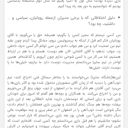
بازی نکرده بودند؛ سال اول به آسیا رفتیم اما سال دوم متاسفانه بدشانس
بودیم که نتوانستیم به دور بعد راه پیدا کنیم.
دلیل اختلافاتی که با برخی مدیران ازجمله رویانیان، سیاسی و …
داشتید، چه بود؟
من آدمی نیستم که مجیز کسی را بگویم؛ همیشه حق را می‌گویم؛ با آقای
رویانیان فکر کنم قبل از اینکه به پرسپولیس بروم، مشکل پیدا کردم چون علیه
تیم من صحبت کرد و من هم جواب دادم؛ من نمی ‌توانم اگر کسی حرف ناحقی
زد، جواب ندهم؛ با آقای کاشانی الان هم دوست هستم و با هم در ارتباط
هستیم، اما سر کار من با کسی شوخی ندارم چون آبرویم را گذاشته‌ام. همین
اواخر در تیم سایپا می‌دانستم مدیریت دوست دارد ما ببازیم؛ خیلی‌ها ما را
دوست دارند، خیلی‌ها.
این‌ها(باشگاه سایپا) می‌خواستند ما را بخاطر مسائل فنی اخراج کنند؛ تیم
ذوب‌آهن را دیدید که از زمان آقای منصوریان متحول شده بود و اکثر بازی‌ها را
می‌برد. این آقایان هم فکر کردند ما در اصفهان از ذوب چهار، پنج گل می‌خوریم
و من را اخراج می‌کنند. به همکاران و بچه‌ها هم گفتم که امروز برای خودتان
بازی کنید و برای کسانی که دوستشان دارید؛ شاید اتفاقاتی بعد از این بازی
بیفتد؛ بچه‌ها هم سنگ تمام گذاشتند و بهترین بازی فصلشان را انجام دادند؛
مگر شوخی است ذوب‌آهن را در اصفهان ۲ بر صفر ببری و چند موقعیت عالی
دیگر داشته باشی؟ من همان روز بعد بازی می‌دانستم که قرار است عوض
بشوم؛ جانشینم را هم قبل بازی می‌دانستم چه کسی است. افتخارم است که
کاری کردم آقای صادقی بتواند به جرگه مربیان بپیوندد و امیدوارم در کارش