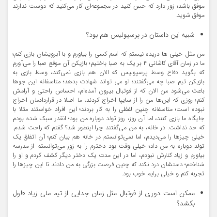
موفق باشد؛ زور دارد که حس کنید در مجموعه‌ای کار می‌کنید که دوست ندارند
موفق شوید.
شبیه این داستان در پرسپولیس هم بود؟
من مثل خیلی ها دریده نیستم که اسم کسی را بیاورم و با آبرویشان بازی کنم؛
ما در زمان آقای کاشانی ۴ بر یک به صبا باختیم؛ بازیکن آن موقع صبا را می‌آورم
که بگوید دفاع وسط پرسپولیس که الان هم بازی نمی‌کند، وسط بازی به
بازیکن تیم صبا چه می‌گفتند؛ او می تواند شهادت بدهد؛ متاسفانه این جوها
باعث می‌شود من الان که از فوتبال بیرون آمده‌ام، احساس راحتی و آرامش
کنم؛ روزی که این‌ها من را از سایپا اخراج کردند، ما اصلا در قراردادمان اخراج
نبوده است؛ متاسفانه چنین لفظی را به کار بردند؛ این افراد خواستند مثلا با
جایگاه ما بازی کنند، اما آن روز، روز تولد دوباره من بود؛ انقدر سبک شده بودم
که حد نداشت. در خانه، به من می‌گفتند چرا اینطور شد؟ گفتم که راحت شدم.
خیلی چیزها را می‌دیدم، اما نمی‌توانستم در خانه هم بیان کنم؛ آن اتفاق یک
تولد دوباره به من داد؛ خیلی وقت بود دخترم را به زور می‌توانستم از مدرسه
بیاورم و زیاد کنارش نبودم، اما در این مدت یک دختر دیگر کشف کردم و او را
شناختم؛ دستشان درد نکند که چنین فرصت بزرگی به من دادند تا این چیزها را
تجربه کنم و خیلی برایم خوب بود.
ممکن است دوری از فوتبال مثل زمان جدایی از تیم ملی زیاد طول
بکشد؟