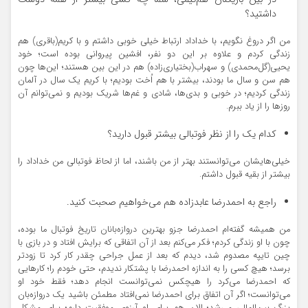
داشتید؟
من اگر دروغ نگویم، با خداداد ارتباط خیلی خوبی داشتم و با کریم(باقری) هم
زندگی کردم و علاوه بر این دو نفر، افشین پیروانی بوده است؛ خود
یحیی(گل‌محمدی) و سهراب(بختیاری‌زاده) هم در این بین هستند؛ این‌ها چون
هم سن و سال ما بودند، بیشتر با هم اُخت بودیم؛ با کریم یک سال در آلمان
زندگی کردیم؛ در خوبی و بدی‌ها، شادی و غم‌ها شریک بودیم و نمی‌توانم آن
روزها را از یاد ببرم.
کدام یک را از نظر فوتبالی بیشتر قبول دارید؟
خیلی‌هایشان می‌توانستند بهتر از من باشند، اما از لحاظ فوتبالی من خداداد را
بیشتر از بقیه قبول داشتم.
راجع به احمدرضا عابدزاده هم می‌خواهیم صحبت کنید.
من همیشه گفته‌ام احمدرضا جزو بهترین دروازه‌بانان تاریخ فوتبال ما بوده،
چون با او زندگی کردم؛ فکر می‌کنم بعد از آن اتفاقی که برایش افتاد و در بازی با
چین تایپه مصدوم شد، دیدم که بعد از عمل جراحی چقدر کار کرد تا زودتر
برسد؛ هیچ کسی را به اندازه احمدرضا با پشتکار ندیدم، حتی خودم را؛ کارهایی
که احمدرضا می‌کرد را هیچکس نمی‌توانست انجام دهد؛ فقط خود او
می‌توانست؛ اگر آن اتفاق برای احمدرضا نمی‌افتاد مطمئن باشید یک دروازه‌بان