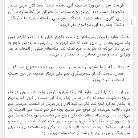
فرصت سوال درمورد مباحث فنی نشده است؛ شما الان مربی بسیار
باتجربه‌تر نسبت به آن موقع هستید، آیا بنظرتان می‌توانستید در آن
بازی کاری انجام دهید یا اینکه تعویضی داشته باشید تا تاثیرگذار
باشد؟ چقدر به این موضوع فکر کردید؟
مطمئنا شاید تغییراتی می‌دادم؛ رو راست بگویم خیلی به آن فکر نکردم چون
یک سری بعد از آن بازی افتاد که فکر کردن به آن ارزشی ندارد؛ من راجع به
چیزی فکر می‌کنم که بتواند به من کمک کند؛ متاسفانه خیلی از اتفاقات ما غیر
ورزشی است و همین مسائل به ما لطمه وارد می‌کند.
زمانی که شما سرمربی تیم ملی شدید، این بحث مطرح شد که از
همان سمت که از سرمربیگری تیم ملی برکنار شدید، در این سمت
انتخاب شده بودید.
من این مورد را قبول ندارم؛ آقای کفاشیان، رئیس وقت فدراسیون فوتبال
می‌تواند شهادت دهد که ۲۰ بار به من زنگ زد تا این سمت را قبول کنم و بروم
با ایشان مذاکره کنم؛ شما فکر می‌کنید الان وزیر ورزش در انتصاب سرمربی تیم
ملی دخالت نمی‌کند؟ آن موقع هم همین بود؛ فکر کنم کمیته ملی المپیک نیز
می‌تواند در این مسئله دخالت کند؛ آن موقع هم مباحث وجود داشت؛ مگر من
را وزیر ورزش کنار گذاشت؟ من را رئیس جمهور وقت کنار گذاشت؛ پس اصلا و
ابدا این حرف‌ها بهم نمی‌خورد؛ الان هم شاید یکی از مخالفت‌هایی که برای
سرمربیگری من در تیم ملی شد، از طرف وزارت ورزش بود.