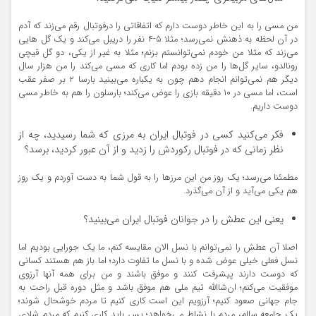
من مسی را به این خاطر دوست دارم که اتفاقاتی را درفوتبال رقم می‌زند که آدم
در آن لحظه به ذهنش نمی‌رسد؛ مثلا ۵-۴ نفر را دریبل می‌کند و یک گل هایی
می‌زند که مثلا من خودم نمی‌توانستم بزنم؛ مثلا به غیر از یکی، دو گل قیچی
رونالدو، سایر گل‌ها را من زده بودم اما کاری که مسی می‌کند را من هزار سال
دیگر هم نمی‌توانم انجام دهم چون به یکباره می‌بینید بارسا ۲ بر صفر عقب
است، اما مسی در ۱۰ دقیقه بازی را عوض می‌کند؛ بارسلون را هم به خاطر مسی
دوست داریم.
فکر می‌کنید کسی در فوتبال ایران به مرزی که شما رسیدید، چه از
نظر زمانی که در فوتبال رکوردش را زدید و از آن عبور کردید، برسد؟
مطمئنا می‌رسد؛ یک روز من این مرزها را به قول شما به دست آوردم و یک روز
هم یکی می‌آید و از آن می‌گذرد.
یعنی این عطش را در جوانان فوتبال ایران می‌بینید؟
اصلا آن عطش را نمی‌توانم با نسل الان مقایسه کنم، ما یک جورایی بودیم اما
نسل فعلی خیلی عوض شده و با نسل ما تفاوت دارد؛ اما باز هم هستند کسانی
که دوست دارند پیشرفت کنند و موفق باشند و من برای همه آنها آرزوی
موفقیت می‌کنم؛ ان‌شاالله تیم ملی هم موفق باشد و مثل دوره قبل راحت به
جام جهانی صعود کنیم؛ آرزویم این است کاری کنیم تا مردم خوشحال شوند؛
یک جامعه سالم، مردم با نشاط می‌خواهد؛ پس باید کاری کنیم که مردم شادی