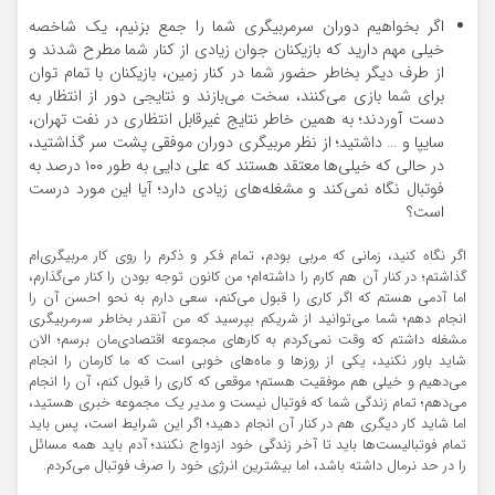
اگر بخواهیم دوران سرمربیگری شما را جمع بزنیم، یک شاخصه
خیلی مهم دارید که بازیکنان جوان زیادی از کنار شما مطرح شدند و
از طرف دیگر بخاطر حضور شما در کنار زمین، بازیکنان با تمام توان
برای شما بازی می‌کنند، سخت می‌بازند و نتایجی دور از انتظار به
دست آوردند؛ به همین خاطر نتایج غیرقابل انتظاری در نفت تهران،
سایپا و … داشتید؛ از نظر مربیگری دوران موفقی پشت سر گذاشتید،
در حالی که خیلی‌ها معتقد هستند که علی دایی به طور ۱۰۰ درصد به
فوتبال نگاه نمی‌کند و مشغله‌های زیادی دارد؛ آیا این مورد درست
است؟
اگر نگاه کنید، زمانی که مربی بودم، تمام فکر و ذکرم را روی کار مربیگری‌ام
گذاشتم؛ در کنار آن هم کارم را داشته‌ام؛ من کانون توجه بودن را کنار می‌گذارم،
اما آدمی هستم که اگر کاری را قبول می‌کنم، سعی دارم به نحو احسن آن را
انجام دهم؛ شما می‌توانید از شریکم بپرسید که من آنقدر بخاطر سرمربیگری
مشغله داشتم که وقت نمی‌کردم به کارهای مجموعه اقتصادی‌مان برسم؛ الان
شاید باور نکنید، یکی از روزها و ماه‌های خوبی است که ما کارمان را انجام
می‌دهیم و خیلی هم موفقیت هستم؛ موقعی که کاری را قبول کنم، آن را انجام
می‌دهم؛ تمام زندگی شما که فوتبال نیست و مدیر یک مجموعه خبری هستید،
اما شاید کار دیگری هم در کنار آن انجام دهید؛ اگر این شرایط است، پس باید
تمام فوتبالیست‌ها باید تا آخر زندگی خود ازدواج نکنند؛ آدم باید همه مسائل
را در حد نرمال داشته باشد، اما بیشترین انرژی خود را صرف فوتبال می‌کردم.