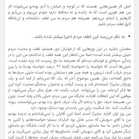
اصل کار همین‌هایی هستند که در کوچه و خیابان با آدم روبه‌رو می‌شوند؛ کار
من هم طوری است که نه راننده و نه محافظ دارم؛ خودم می‌روم و می‌آیم و
کارهایم را انجام می‌دهم. همیشه هم مردم به من لطف داشته‌اند و ان‌شاالله
لایق لطف مردم باشم.
به نظر می‌رسد این لطف مردم اخیرا بیشتر شده باشد…
مطمئن باشید در این روزهایی که از فوتبال دور هستم، لطف و محبت مردم
خیلی بیشتر شده است؛ اصلا من انتظار این همه لطف را نداشتم؛ من این را در
زندگی حرفه‌ای و فوتبالم دیده‌ام که همیشه به نخ رسیده، اما پاره نشده است.
خیلی‌ها آمدند که خواسته یا ناخواسته (البته ۹۹ درصد خواسته بوده) ما را بین
مردم خراب کنند؛ تریبون و همه چیز هم دستشان بوده است؛ خیلی حرف‌ها به
ناحق گفته‌اند، مثل همین موضوع آخر که یک آقا نمی‌دانم از کجا آمد و یک
روزه(در سایپا) استخدام شد و پست گرفت و به‌عنوان سخنگو صحبت کرد؛ این
ها فکر کرده‌اند من را می‌توانند خراب بکنند؛ نه، هزار سال دیگر نمی‌شود؛ از
موقعی که این اتفاقات افتاده، جایگاه من بین مردم خیلی بالاتر رفته است چون
من همیشه حرف حق را زده‌ام؛ اگر یک حرف ناحق زده بودم، می‌توانستند بروند
شکایت کنند. اما شکایت برای من راحت‌تر بود؛ مدارک وجود دارد.
من روز اول که(به سایپا) آمدم اصلا این آقایان را نمی‌شناختم و ندیده بودم؛
من با آقای درویش که مدیر عامل بود قرارداد بستم؛ خواسته‌هایم را کتبی به
ایشان دادم. ما سه ماساژور معرفی کردیم که با ما کار کنند؛ باشگاه دو ماساژور
دیگر معرفی کرد و آقای درویش گفت ماساژورها که پول زیادی نمی‌گیرند و در
ضمن ما نیاز پیدا می‌کنیم چون فشار تمرینات ممکن است بچه‌ها را اذیت کند؛