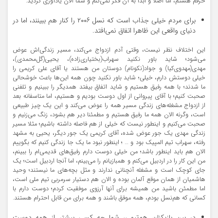
حرفم هستم، اما اصلا و ابدا به آن فکر نمی‌کنم و شما الان یادآوری کردید.
برای مردم خیلی جذاب است که نسل ۲۰۰۶ را کنار هم ببینند، اما در
دنیای واقعی این ظاهرا اتفاق نمی‌افتد.
این اختلاف نظر نیست، وقتی آدم ازدواج می‌کند، مسیر زندگی‌اش عوض
می‌شود؛ شاید باور نکنید سهراب(بختیاری‌زاده)، یحیی(گل‌محمدی)،
مهدی(مهدوی‌کیا) و جواد(نکونام) دوستان من هستند یا آقای علی کریمی را
خیلی دوستش دارم، خیلی؛ شاید باور نکنید چون همه این‌ها باعث خوشحالی
ما شدند؛ با همه رفیق هستیم و شاید اتفاق بیفتد همدیگر را ببینیم و تلفنی
صحبت کنیم؛ با آقای پیروانی از اول دوست بودیم و هستیم، اما متاسفانه بعد
از ازدواج مشغله‌های زندگی مسیر همه را عوض می‌کند و این یک چیز طبیعی
است، وگرنه الان همه ما رفیق هستیم و مطمئنا دیر هم بشود، زنگ می‌زنیم و
صحبت می‌کنیم و اینطور نیست که خیلی از هم فاصله داشته باشیم؛ مثلا مسیر
زندگی مهدی یک جور عوض شده، آقای کریمی یک جور دیگر، یحیی به مشهد
رفته، سهراب تیم المپیک بود و … ؛ اینطور نبود ما یک جا زندگی کنیم که بگوییم
الان هم باید اینطور باشد؛ من خیلی دوست دارم رفیق‌های قدیمی‌ام را ببینم،
من این کار را در اردبیل می‌کنم و همبازیانم را می‌بینم، اما آنجا اردبیل است؛ یک
جای کوچک است و مشغله آنچنانی ندارند و مثل بچه‌های ما نیستند؛ وحید
هاشمیان از همان موقع آلمان بوده و الان هم دستیار سرمربی تیم ملی است،
اما مطمئن باشید من همیشه برای آنها آرزوی موفقیت کردم؛ دوست دارم با
کسانی که هم‌نسل بودم، همه موفق باشند و همه برای من قابل احترام هستند.
در بین بازیکنان هم‌تیمی، شما چه کسی بیشتر از همه دوست