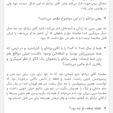
مشکل برمی‌خورد؛ فکر می‌کنم رفتن آقای برانکو به این شکل درست نبود ولی
در بهترین زمان رفت.
یعنی برانکو را در این موضوع مقصر می‌دانید؟
نه، چون مربی به زندگی و آینده‌اش فکر می‌کند؛ شاید آقای برانکو دو، سه سال
دیگر مربیگری کند؛ مطمئنا حق و حقوقی که آن کشور به او می‌دهد، با ایران
قابل مقایسه نیست و به نظر من حق داشت که برود.
شما از سال ۲۰۰۱ تا ۲۰۰۶ را با آقای برانکو را گذراندید و در تیمی که
شما سرمربی‌اش بودید و انتقاداتی وجود داشت، خیلی مواقع هم
پای شما ایستاد؛ چقدر برانکو را به‌عنوان یک الگو از نظر مربیگری و
رفتاری آدم جالبی می‌دانید؟
مطمئنا آقای برانکو جزو کسانی بود که نه تنها برای من، برای تیم ملی و
پرسپولیس خیلی زحمت کشید و قطعا از دانش بالایی برخوردار بود که
توانست همین پرسپولیس را سه سال پشت سر هم قهرمان کند؛ در یک سال
جام حذفی و لیگ را همزمان بگیرد؛ در تیم ملی نتایج خیلی خوبی داشت و
مطمئنا مربی بزرگی بود؛ آدم می‌تواند از همه یاد بگیرد و من هم خیلی چیزها را
از آقای برانکو یاد گرفتم؛ متانت و وقار ایشان همیشه برای من قابل احترام بود.
نقطه ضعف او چه بود؟