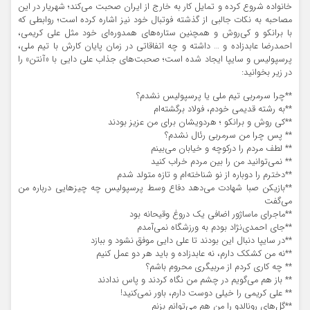
خانواده شروع کرده و تمایل کار به خارج از ایران صحبت می‌کند؛ شهریار در این
مصاحبه به نکات جالبی از گذشته فوتبال خود نیز اشاره کرده است؛ روابطی که
با برانکو و کی‌روش و همچنین ستاره‌های همدوره‌ای خود مثل علی کریمی،
احمدرضا عابدزاده و … داشته و چه اتفاقاتی در زمان پایان کارش با تیم ملی،
پرسپولیس و سایپا ایجاد شده است؛ صحبت‌های جذاب علی دایی با «آنتن» را
در زیر بخوانید:
**چرا سرمربی تیم ملی یا پرسپولیس نشدم؟
**به رشته قدیمی خودم، فولاد برگشته‌ام
**کی روش و برانکو ؛ هردویشان برای من عزیز بودند
** پس چرا من سرمربی رئال نشدم؟
** لطف مردم را درکوچه و خیابان می‌بینم
** نمی‌توانید من را بین مردم خراب کنید
**دخترم را دوباره از نو شناخته‌ام و تازه متولد شدم
**بازیکن صبا شهادت می‌دهد دفاع وسط پرسپولیس چه چیزهایی درباره من
می‌گفت
**ماجرای ماساژور اضافی یک دروغ وقیحانه بود
**جای احمدی‌نژاد بودم به ورزشگاه نمی‌آمدم
**در سایپا دنبال این بودند تا علی دایی موفق نشود و ببازد
**نه من کشکک دارم، نه عابدزاده و باید هر دو عمل کنیم
** چه کاری کردم از مربیگری محروم باشم؟
** باز هم می‌گویم در چشم من نگاه کردند و پاس ندادند
** علی کریمی را خیلی دوست دارم، باور نمی‌کنید!
**گل‌های رونالدو را من هم می‌توانم بزنم