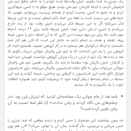
یک چیزی به شما بگویم، خیلی وقت‌ها شده خودم را به خاطر منافع تیم ملی
فراموش کردم؛ با اینکه کاپیتان تیم ملی بودم، هیچ موقع نه با کسی جبهه‌گیری
کردم و نه راجع به کسی صحبت کردم؛ از همه‌ام بپرسید، می‌توانید بفهمید که
حرف‌های من درست است یا غلط؛ من اصلا ذاتم اینطور نیست و به این چیزها
فکر نمی‌کنم؛ اگر به این چیزها فکر می‌کردم خیلی وقت بود از رده خارج
می‌شدم و خبری از علی دایی نبود؛ خیلی چیزها شاید برای ۹۹ درصد آدم‌ها
مهم باشد، اما برای من مهم نیست؛ من کاری که به آن اعتقاد دارم را بدون شیله
پیله، نقشه و هدف بد انجام دادم؛ به خاطر این است که الان هم کنار شما
نشستم، با اینکه در فوتبال هم نیستم؛ ما در کار گروهی ضعیف هستیم؛ البته کار
گروهی من را یاد این انداخت که به تیم ملی والیبال جوانان تبریک بگویم که
بعد از مدت‌ها یک تیم از ایران در یک ورزش گروهی توانست قهرمان دنیا شود
و کارشان خیلی باارزش بود؛ مطمئنا ما باید یاد بگیریم، همین تیم ملی والیبال
جوانان می‌تواند برای ما الگو باشد؛ فدراسیون والیبال می‌تواند برای فدراسیون
فوتبال الگو باشد؛ این فدراسیون با کارهای زیر ساختی، نتیجه گرفت و باید این
مسئله در تمام رشته‌ها درنظر گرفته شود تا پیشرفت کنیم؛ باید همواره اتفاقات
خوب را یاد بگیریم و به کار ببندیم.
شما بعد از جام جهانی یک مصاحبه‌ای کردید که تیترش این بود: «در
چشم‌های من نگاه کردند و پاس ندادند»؛ آیا نظر شما نسبت به آن
زمان تغییر کرده است؟
نه، چون ببخشید این موضوع را حس کردم و دیدم؛ موقعی که شما چیزی را
حس می‌کنی و می‌بینی، مگر گذشت زمان آن را عوض می‌کند؟ الان هم روی