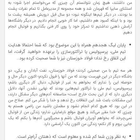
من داشتند، هیچ زمان نتوانستم آن چیزی که می‌خواستم اجرا شود؛ به
استثنای سایپا که قهرمان شد و همه مجموعه از مدیرعامل تا تمام نفرات پشت
ما بودند، در دیگر تیم‌ها اینگونه نبود؛ دو سال قبل درویش همیشه پشت ما
بود و با اینکه کمبود هم داشتیم، اما کار خوبی انجام دادیم. در دیگر باشگاه‌ها
آرامش ذهنی نداشتیم تا تمرکز خود را روی کار فنی بگذاریم و فوتبال انجام
دهیم.
پایان لیگ هجدهم همراه با این موضوع بود که شما احتمالا هدایت
تیم ملی، پرسپولیس یا تراکتورسازی را برعهده خواهید گرفت، اما
این اتفاق رخ نداد؛ فولاد خوزستان نیز با شما صحبت کرده بود…
هر سه تیم با من صحبتی کردند؛ فولاد خوزستان، نفت آبادان و یکی، دو
باشگاه دیگر در این فهرست بودند که من آنها را قبول نکردم؛ اکنون دیگر حال و
حوصله این را ندارم که بخواهم به غیر از فوتبال، دنبال کار دیگری باشم؛
پرسپولیس، تیم ملی یا تراکتور تیم‌هایی بودند که نهایی نشدن آنها، دلایل
دیگری دارد که از این بحث خارج است؛ متاسفانه آدم‌های دیگر مشکل دارند،
این مشکلات باعث شد این اتفاقات رخ ندهد و خدا را شکر می کنم. صلاح من
در این بود که هیچ کدام انجام نشود و مطمئن باشید من راضی هستم به
چیزی که خدا مقرر می‌کند و هیچ موقع نارضایتی ندارم؛ زندگی من از فوتبال
نمی‌چرخد که بخواهم آویزان فوتبال باشم و مجیزگویی آدم‌ها را بکنم که یک
جایی بروم و کار نکنم؛ زندگی من اکنون یک آرامشی دارد.
به نظر وزن شما کم شده و معلوم است که ذهنتان آرام‌تر است.