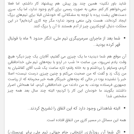
شاید باور نکنید؛ همین چند روز پیش هم پیشنهاد کار داشتم، اما فعلا
نمی‌خواهم کار کنم. منعی به صورت رسمی برای کارم وجود ندارد، اما یک سری
دست‌های پشت پرده با توجه به مشکلاتی که خودشان قبلا برای تیم‌های بزرگ
ایجاد کرده‌اند، هست ولی منعی وجود ندارد؛ مگر چه کاری کرده‌ایم؟ در این
مملکت دنبال کوچکترین چیز از آدم هستند تا آن را بزرگ کنند.
شما بعد از ماجرای سرمربیگری تیم ملی، انگار حدود ۹ ماه با فوتبال
قهر کرده بودید…
آن موقع هم شما دیدید؛ ما یک چیزی می گفتیم، آقایان یک چیز دیگر؛ هیچ
وقت یادم نمی‌رود، من ساعت ۱۰ شب در اردو با بچه‌های تیم ملی خداحافظی
کردم، وسایلم را برداشتم و به خانه رفتم؛ تازه ساعت یک شب آقای کفاشیان به
من زنگ زد و گفت که من صحبت می‌کنم و چنین چیزی درست نیست؛ اصلا
خبر را نشنیده بود؛ در حالی که بچه‌های خبرنگار همه خبر محرمانه که از ریاست
جمهوری فرستاده بودند، به من دادند؛ من خداحافظی کردم، اما همه‌اش اصرار
داشتند بگویند ما خودمان این کار را کردیم؛ البته چند سال بعد همه چیز
مشخص شد!
البته شاهدانی وجود دارد که این اتفاق را تشریح کردند…
همه این مسائل در مسیر کاری من اتفاق افتاده است.
اگر شما آن روز(بازی انتخابی جام جهانی تیم ملی برابر عربستان)