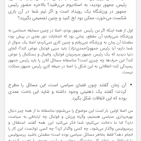
رئیس جمهور بودید، به استادیوم می‌رفتید؟ بالاخره حضور رئیس
جمهور در ورزشگاه یک رویداد است و اگر تیم شما در آن بازی
شکست می‌خورد، ممکن بود لج کنید و چنین تصمیمی بگیرید؟
اول از همه اینکه اگر من رئیس جمهور بودم، اصلا در چنین مسابقه حساسی به
ورزشگاه نمی‌رفتم؛ آن مقطع، زمانی بود که انتخابات دور بعدی در پیش بود؛
مطمئنا آن زمان به ورزشگاه نمی‌رفتم و چنین کاری نمی‌کردم؛ اصلا یک سوال از
شما دارم؛ آیا رئیس جمهور(احمدی‌نژاد) باید مربی فوتبال عوض کند؟؛ کجای
دنیا دیدید که یک رئیس جمهور سرمربیان فوتبال، والیبال و بسکتبال را عوض
کند؟ این حرف‌ها چه چیزی است؟ متاسفانه مسائل کلان را باید رئیس جمهور
رسیدگی کند؛ اتفاقاتی به این شکل را اصلا در حیطه کاری رئیس جمهور مملکت
نیست.
آن زمان گفتند چون فضای سیاسی است، این مسائل را مطرح
کردند؛ گفتند یک ذهنیتی وجود داشته و شاید این باخت عمدی
بوده که این اتفاقات شکل بگیرد.
من اصلا اولین بار است این موضوع را می‌شنوم؛ متاسفانه ما از همه چیز دنبال
بهره‌برداری سیاسی هستیم، وگرنه ورزش و فوتبال چه ارتباطی به سیاست
دارد؟ اما ما دخالت می‌کنیم؛ شما فکر می‌کنید این همه گفتند استقلال و
پرسپولیس واگذار می‌شود، چه کسی واگذار کرد؟ چه کسی توانست این کار را
انجام دهد؟ فقط بخاطر مسائل سیاسی بوده است؛ مطمئن باشید پرسپولیس
یا استقلال می‌تواند کل نمایندگان مجلس و رئیس جمهور را تعیین کند؛ به