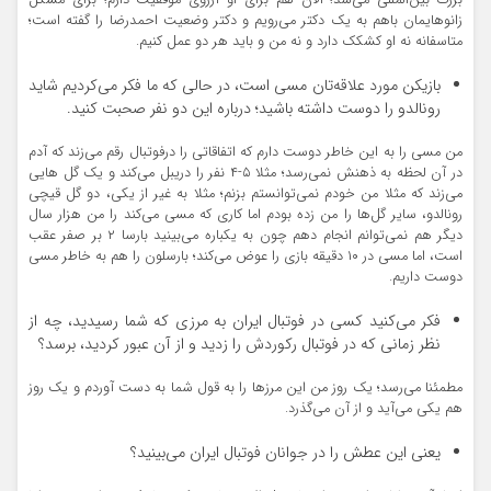
بزرگ بین‌المللی می‌شد؛ الان هم برای او آرزوی موفقیت دارم؛ برای مشکل
زانوهایمان باهم به یک دکتر می‌رویم و دکتر وضعیت احمدرضا را گفته است؛
متاسفانه نه او کشکک دارد و نه من و باید هر دو عمل کنیم.
بازیکن مورد علاقه‌تان مسی است، در حالی که ما فکر می‌کردیم شاید
رونالدو را دوست داشته باشید؛ درباره این دو نفر صحبت کنید.
من مسی را به این خاطر دوست دارم که اتفاقاتی را درفوتبال رقم می‌زند که آدم
در آن لحظه به ذهنش نمی‌رسد؛ مثلا ۵-۴ نفر را دریبل می‌کند و یک گل هایی
می‌زند که مثلا من خودم نمی‌توانستم بزنم؛ مثلا به غیر از یکی، دو گل قیچی
رونالدو، سایر گل‌ها را من زده بودم اما کاری که مسی می‌کند را من هزار سال
دیگر هم نمی‌توانم انجام دهم چون به یکباره می‌بینید بارسا ۲ بر صفر عقب
است، اما مسی در ۱۰ دقیقه بازی را عوض می‌کند؛ بارسلون را هم به خاطر مسی
دوست داریم.
فکر می‌کنید کسی در فوتبال ایران به مرزی که شما رسیدید، چه از
نظر زمانی که در فوتبال رکوردش را زدید و از آن عبور کردید، برسد؟
مطمئنا می‌رسد؛ یک روز من این مرزها را به قول شما به دست آوردم و یک روز
هم یکی می‌آید و از آن می‌گذرد.
یعنی این عطش را در جوانان فوتبال ایران می‌بینید؟