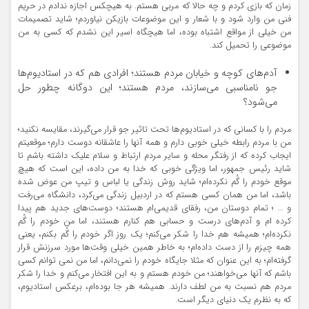
زمان که بازی کردم و چه حالا که مربی هستم. به هیچکس اجازه ندادم در حریم
فنی من وارد شود و با شعار و این موضوعات بازیکن نیاوردم؛ شاید تصمیمات
من خیلی از مواقع اشتباه بوده، اما هیچگاه اسیر این نشدم که کسی به من
موضوعی را تحمیل کند.
آدم‌های کوچه و خیابان مردم هستند؛ افرادی هم که در استادیوم‌ها
جو نامناسبی می‌سازند، مردم هستند؛ این دوگانه چطور حل
می‌شود؟
مردم را با کسانی که در استادیوم‌ها تحت تاثیر جو قرار می‌گیرند، مقایسه نکنید؛
من با مردم رابطه خیلی خوبی دارم و همه آنها را عاشقانه دوست دارم؛ موقعیتم
ایجاب کرده که از رفتگر محله و سایر مردم ارتباط و سلام علیک داشته باشم تا
شاید رئیس جمهور، اما ویژگی خوبی که خدا به من داده، این است که هیچ
موقع خودم را گُم نکرده‌ام؛ شاید روش زندگی یا لباس و تیپ من عوض شده
باشد، اما من همان کسی هستم که در اردبیل زندگی می‌کرد، دانشگاه می‌رفت
و … ؛ تمام دوستان من، رفقای قدیمی‌ام هستند؛ دوست‌های جدید هم پیدا
کرده ‌ام و آدم‌های درست و حسابی هم کنارم هستند، اما من خودم را گُم
نکرده‌ام؛ همیشه هم خدا را شکر می‌کنم؛ یک روز اگر خودم را گُم بکنم، یعنی
همه چیزم را از دست داده‌ام؛ به خاطر همین خیلی وقت‌ها مورد سرزنش قرار
گرفته‌ام؛ به این عنوان که مثلا جایگاه خودم را نمی‌دانم، اما من نمی توانم کسی
باشم که آنها می‌خواهند؛ من خودم هستم و به این افتخار می‌کنم و خدا را شکر
مردم هم نسبت به من لطف دارند. همیشه هر جا بوده‌ام، برعکس استادیوم،
که به نظرم یک دنیای دیگر است.