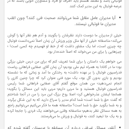
فوتبالی باشد و معتقد هستم باید اطراف او افراد و مشاوران خوبی باشند که در
عرصه فوتبال به این مدیر کمک کنند.
آیا مدیران عامل مقابل شما می‌توانند صحبت فنی کنند؟ چون اغلب
مدیران ما فوتبالی نیستند.
خیلی از مدیران ما دوست دارند نظرشان را بگویند و آدم هم نظر آنها را گوش
می‌کند؛ متاسفانه خیلی از آنها مثل وزیر ورزش آن زمان اصلاً نمی‌دانست فوتبال
چه چیزی است، اما یک مشاور داشت که از خط او فهمیدم چه کسی است! ؛
چیزهایی را برای من می‌خواند که اصلاً خنده‌دار بود.
می خواهم یک داستان را برای شما تعریف کنم که برای من درس خیلی بزرگی
بود؛ ما در کانادا به همراه تیم ملی بودیم؛ آن زمان آقای صفایی فراهانی ریاست
فدراسیون فوتبال را بر عهده داشت؛ به رختکن ما آمد و زمانی که ما نشسته
بودیم و بازی بدون گل بود، یک مورد فنی عنوان کرد که چرا چنین کاری را
انجام نمی‌دهید؛ من همان موقع گفتم آقای صفایی فراهانی شما رئیس
فدراسیون فوتبال هستید و ما مربی داریم؛ مربی باید این مسائل را بگوید؛
همانجا ایشان عذرخواهی کرد؛ اصلا روح بزرگ این مرد را من در آنجا شناختم
که گفت حق با شما است؛ شما کدام مدیر را سراغ دارید که به این شکل برگردد
و به شما بگوید حق با شما است؟ متاسفانه همه ما فکر می‌کنیم می‌توانیم راجع
به همه مسائل نظر بدهیم؛ متاسفانه وقتی می‌خواهند یک فردی را جابجا کرده
و به یک جا تبعید کنند، به فوتبال و ورزش ما می‌فرستند.
آنقدر مسائل غیرفنی درباره آن مسابقه با عربستان گفته شده که