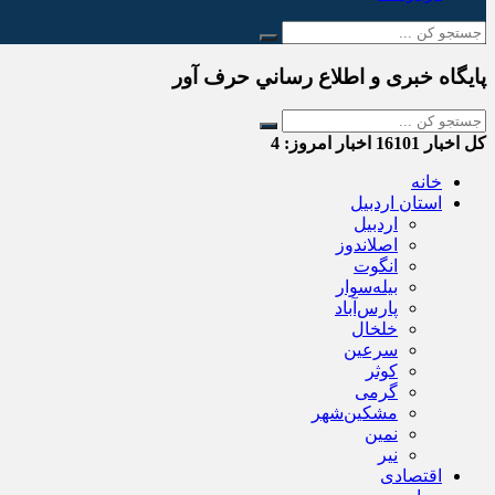
پایگاه خبری و اطلاع رساني حرف آور
کل اخبار
16101
اخبار امروز:
4
خانه
استان اردبیل
اردبیل
اصلاندوز
انگوت
بیله‌سوار
پارس‌آباد
خلخال
سرعین
کوثر
گرمی
مشکین‌شهر
نمین
نیر
اقتصادی