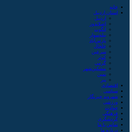
خانه
استان اردبیل
اردبیل
اصلاندوز
انگوت
بیله‌سوار
پارس‌آباد
خلخال
سرعین
کوثر
گرمی
مشکین‌شهر
نمین
نیر
اقتصادی
سیاسی
شهروند خبرنگار
ورزشی
حوادث
فرهنگی
گردشگری
تماس با ما
درباره ما