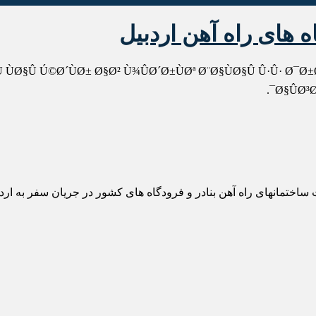
Ø¨ÙØ§Ø¯Ø± Ù ÙØ±ÙØ¯Ú¯Ø§Ù ÙØ§Û Ú©Ø´ÙØ± Ø§Ø² Ù¾ÛØ´Ø±ÙØª Ø¨Ø§ÙØ§Û Û·Û· Ø
Ø§ÛØ³Ø
نادر و فرودگاه های کشور در جریان سفر به اردبیل از پیشرفت بالای ۷۷ درصدی ایستگاههای