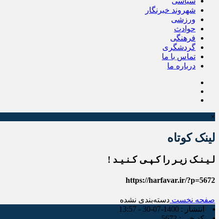
سیاسی
شهروند خبرنگار
ورزشی
حوادث
فرهنگی
گردشگری
تماس با ما
درباره ما
×
لینک کوتاه
لـیـنـک زیـر را کـپـی کـنـیـد !
https://harfavar.ir/?p=5672
صفحه نخست
دسته‌بندی نشده
انتشار :
1400-07-30 - 13:57
کد خبر :
5672