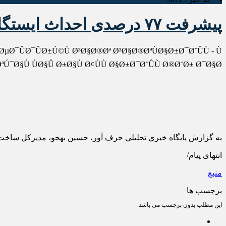
پیشرفت ۷۷ درصدی احداث ایستگاه های راه آهن اردبیل
¯Ø±ØµØ¯Û
ªÚ¯Ø§Ù ÙØ§Û Ø±Ø§Ù Ø¢ÙÙ Ø§Ø±Ø¯Ø¨ÛÙ Ø®Ø¨Ø± Ø¯Ø§Ø¯.
به گزارش پايگاه خبري تحليلي حرف آور، حسین بهجو، مدیرکل ساخت ساختمانهای راه آهن ب
انتهای پیام/
منبع
برچسب ها
این مطلب بدون برچسب می باشد.