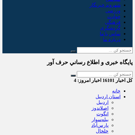
شهروند خبرنگار
ورزشی
حوادث
فرهنگی
گردشگری
تماس با ما
درباره ما
پایگاه خبری و اطلاع رساني حرف آور
کل اخبار
16101
اخبار امروز:
4
خانه
استان اردبیل
اردبیل
اصلاندوز
انگوت
بیله‌سوار
پارس‌آباد
خلخال