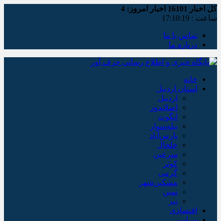
کل اخبار
16101
اخبار امروز:
4
ساعت :
17:10:19
تماس با ما
درباره ما
خانه
استان اردبیل
اردبیل
اصلاندوز
انگوت
بیله‌سوار
پارس‌آباد
خلخال
سرعین
کوثر
گرمی
مشکین‌شهر
نمین
نیر
اقتصادی
سیاسی