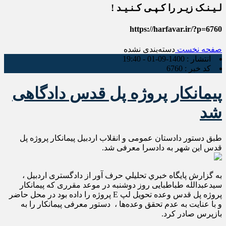
لـیـنـک زیـر را کـپـی کـنـیـد !
https://harfavar.ir/?p=6760
صفحه نخست
دسته‌بندی نشده
انتشار :
1400-09-01 - 19:40
کد خبر :
6760
پیمانکار پروژه پل قدس دادگاهی
شد
طبق دستور دادستان عمومی و انقلاب اردبیل پیمانکار پروژه پل
قدس این شهر به دادسرا معرفی شد.
به گزارش پايگاه خبري تحليلي حرف آور از دادگستری اردبیل ،
سیدعبدالله طباطبایی روز دوشنبه در موعد مقرری که پیمانکار
پروژه پل قدس وعده تحویل لپ E پروژه را داده بود در محل حاضر
و با عنایت به عدم تحقق وعده‌ها ، دستور معرفی پیمانکار را به
بازپرس صادر کرد.