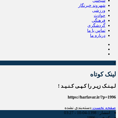
سیاسی
شهروند خبرنگار
ورزشی
حوادث
فرهنگی
گردشگری
تماس با ما
درباره ما
×
لینک کوتاه
لـیـنـک زیـر را کـپـی کـنـیـد !
https://harfavar.ir/?p=1996
صفحه نخست
دسته‌بندی نشده
انتشار :
1398-04-10 - 03:27
کد خبر :
1996