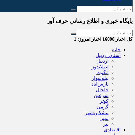
پایگاه خبری و اطلاع رساني حرف آور
کل اخبار
16098
اخبار امروز:
1
خانه
استان اردبیل
اردبیل
اصلاندوز
انگوت
بیله‌سوار
پارس‌آباد
خلخال
سرعین
کوثر
گرمی
مشکین‌شهر
نمین
نیر
اقتصادی