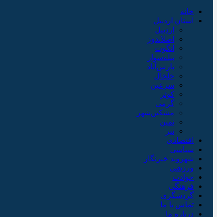
خانه
استان اردبیل
اردبیل
اصلاندوز
انگوت
بیله‌سوار
پارس‌آباد
خلخال
سرعین
کوثر
گرمی
مشکین‌شهر
نمین
نیر
اقتصادی
سیاسی
شهروند خبرنگار
ورزشی
حوادث
فرهنگی
گردشگری
تماس با ما
درباره ما