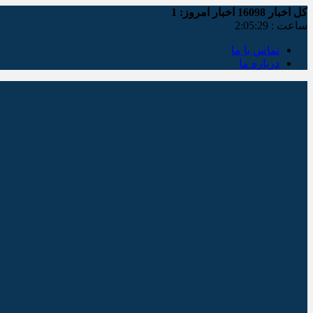
کل اخبار
16098
اخبار امروز:
1
ساعت :
2:05:30
تماس با ما
درباره ما