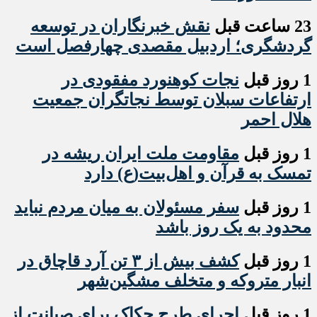
23 ساعت قبل
نقش خبرنگاران در توسعه
گردشگری؛ اردبیل مقصدی چهارفصل است
1 روز قبل
نجات کوهنورد مفقودی در
ارتفاعات سبلان توسط نجاتگران جمعیت
هلال احمر
1 روز قبل
مقاومت ملت ایران ریشه در
تمسک به قرآن و اهل‌بیت(ع) دارد
1 روز قبل
سفر مسئولان به میان مردم نباید
محدود به یک روز باشد
1 روز قبل
کشف بیش از ۳ تن آرد قاچاق در
انبار متروکه و متخلف مشگین‌شهر
1 روز قبل
اجرای طرح حکاک برای صیانت از