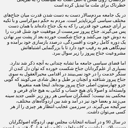
خطرناک برای ملت ما تبدیل کرده است
در یک جامعه مردم‌سالار دست به دست شدن قدرت میان جناح‌های
مختلف سیاسی گریزناپذیر است. مردم به حکم دموکراسی و با تکیه
بر آرای جمعی خود قدرتی را که به یک جناح داده‌اند با همان دست
پس می‌گیرند. جناح پیروز سرمست از موفقیت خود شنل قدرت را
به دوش خود می‌کشد و جناح شکست خورده بعد از پشت سر نهادن
یک دوره کامل رخوت و افسردگی، درصدد بازسازی خود برآمده و
نیم‌نگاهی هم به رقیب خود دارد تا با بزرگنمایی اشتباهاتش
مشروعیت جناح پیروز را زیر سوال ببرد.
اما فضای سیاسی جامعه ما تشابه چندانی به آنچه ذکر شد ندارد.
بسیاری از علم‌گردانان جناح شکست خورده که توان دل کندن از
سنگر خدمت را در خود نمی‌بینند در اقدامی محیرالعقول به سوی
جناح پیروز شتافته و آنچنان بر طبل و دهل شادی می‌کوبند که گویی
جزو چهارستون اصلی جناح پیروز بوده‌اند. اینجا همه متغیرها
وابسته‌اند و اصولا پای هیچ حساب و کتابی به هیچ جای قرص و
محکمی بند نیست؛ کنشگران سیاسی هر روز زیر علمی جدید سینه
می‌زنند و بعضا خود نیز در آمد و شد بین اردوگاه‌های مختلف،
سرگیجه می‌گیرند. در سرزمین عجایب انتظار هر چیزی را از هر
کسی می‌توان داشت.
در سال 90 و در آستانه انتخابات مجلس نهم، اردوگاه اصولگرایان
دست بالاتر را داشت و کاندیداها در تکاپو برای قرار گرفتن در لیست