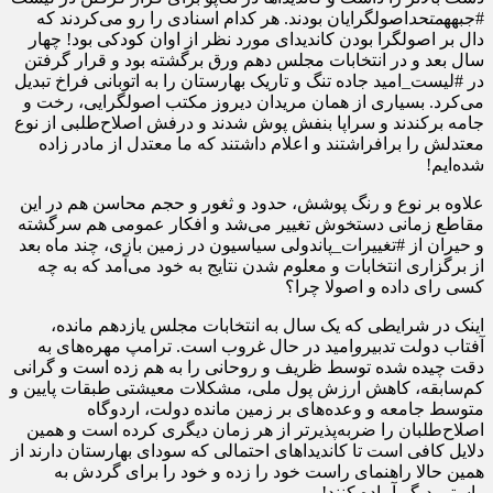
#جبهه
متحد
اصولگرایان بودند. هر کدام اسنادی را رو می‌کردند که
دال بر اصولگرا بودن کاندیدای مورد نظر از اوان کودکی بود! چهار
سال بعد و در انتخابات مجلس دهم ورق برگشته بود و قرار گرفتن
در #لیست_امید جاده تنگ و تاریک بهارستان را به اتوبانی فراخ تبدیل
می‌کرد. بسیاری از همان مریدان دیروز مکتب اصولگرایی، رخت و
جامه برکندند و سراپا بنفش پوش شدند و درفش اصلاح‌طلبی از نوع
معتدلش را برافراشتند و اعلام داشتند که ما معتدل از مادر زاده
شده‌ایم!
علاوه بر نوع و رنگ پوشش، حدود و ثغور و حجم محاسن هم در این
مقاطع زمانی دستخوش تغییر می‌شد و افکار عمومی هم سرگشته
و حیران از #تغییرات_پاندولی سیاسیون در زمین بازی، چند ماه بعد
از برگزاری انتخابات و معلوم شدن نتایج به خود می‌آمد که به چه
کسی رای داده و اصولا چرا؟
اینک در شرایطی که یک سال به انتخابات مجلس یازدهم مانده،
آفتاب دولت تدبیر
و
امید در حال غروب است. ترامپ مهره‌های به
دقت چیده شده توسط ظریف و روحانی را به هم زده است و گرانی
کم‌سابقه، کاهش ارزش پول ملی، مشکلات معیشتی طبقات پایین و
متوسط جامعه و وعده‌های بر زمین مانده دولت، اردوگاه
اصلاح‌طلبان را ضربه‌پذیرتر از هر زمان دیگری کرده است و همین
دلایل کافی است تا کاندیداهای احتمالی که سودای بهارستان دارند از
همین حالا راهنمای راست خود را زده و خود را برای گردش به
راستی دیگر آماده کنند!