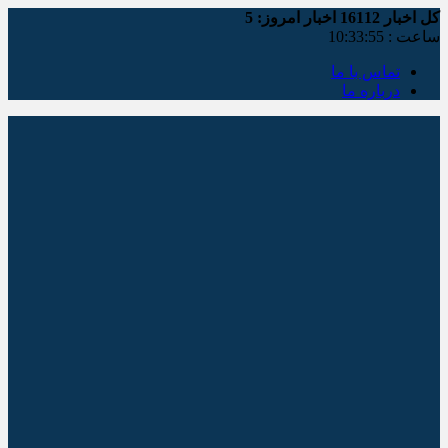
کل اخبار
16112
اخبار امروز:
5
ساعت :
10:33:55
تماس با ما
درباره ما