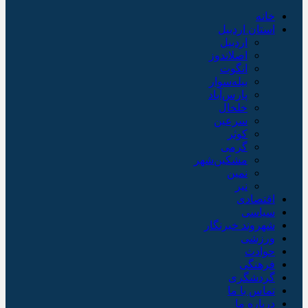
خانه
استان اردبیل
اردبیل
اصلاندوز
انگوت
بیله‌سوار
پارس‌آباد
خلخال
سرعین
کوثر
گرمی
مشکین‌شهر
نمین
نیر
اقتصادی
سیاسی
شهروند خبرنگار
ورزشی
حوادث
فرهنگی
گردشگری
تماس با ما
درباره ما