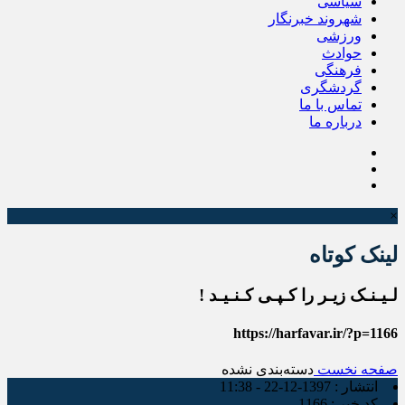
سیاسی
شهروند خبرنگار
ورزشی
حوادث
فرهنگی
گردشگری
تماس با ما
درباره ما
×
لینک کوتاه
لـیـنـک زیـر را کـپـی کـنـیـد !
https://harfavar.ir/?p=1166
صفحه نخست
دسته‌بندی نشده
انتشار :
1397-12-22 - 11:38
کد خبر :
1166