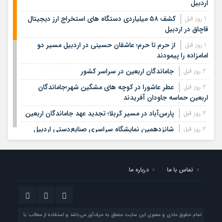
اردبیل
کشف ۵۸ میلیاردی دستگاه های استخراج ارز دیجیتال
1 روز قبل
قاچاق در اردبیل
از حرم تا حرم؛ عاشقان حسینی در اردبیل مسیر دو
1 روز قبل
امامزاده را پیمودند
جاماندگان اربعین در سراسر کشور
2 روز قبل
عطر عاشورا در کوچه های مشگین شهر؛جاماندگان
2 روز قبل
اربعین حماسه جاودان آفریدند
پارس‌آباد در مسیر کربلا؛ تجدید عهد جاماندگان اربعین
2 روز قبل
شانزدهمین نمایشگاه سراسری صنایع‌دستی اردبیل
2 روز قبل
شهریور ماه برگزار می‌شود
حماسه آفرینی عاشقان ولایت در اردبیل
3 روز قبل
تماس با ما
درباره ما
تولید انرژی پاک فرصت طلایی برای نمین
3 روز قبل
افزایش اعتبارات کتابخانه‌های عمومی شهرستان اردبیل
3 روز قبل
بومی‌سازی دانش رویان وتولد ۳۴۰۰ نوزاد،دستاورد
3 روز قبل
علمی جهاددانشگاهی اردبیل
تمام حقوق مادی و معنوی این سایت متعلق به حرف‌آور می‌باشد و استفاده از مطالب با