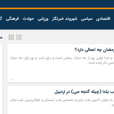
اقتصادی
سیاسی
شهروند خبرنگار
ورزشی
حوادث
فرهنگی
گ
سر
ضان چه اعمالی دارد؟
فردا اولین روز از ماه مبارک رمضان است و برای شب و روز اول ماه مبارک
حبی ذکر شده است .
 یلدا (چیله گئجه سی) در اردبیل
ل به عنوان آخرین شب پاییز و نخستین شب زمستان و طولانی‌ترین شب سال،
د.