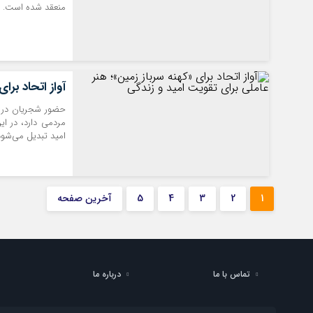
منعقد شده است.
آواز اتحاد برا
حضور شجریان در ک
مردمی دارد، در ای
امید تبدیل می‌شود
1
2
3
4
5
آخرین صفحه
تماس با ما
درباره ما