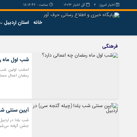
اخبار امروز:
کل اخبار
ساعت :
18:16:46
16093
4
خانه
استان اردبیل
فرهنگی
شب اول ماه رم
امشب اولین شب و 
رمضان اعمال مست
آیین سنتی شب
شب یلدا در اردبی
جشن گرفته می‌شو