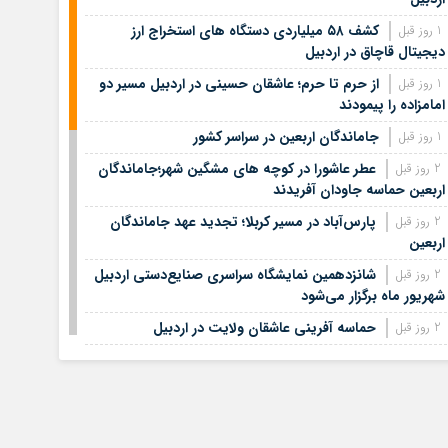
کشف ۵۸ میلیاردی دستگاه های استخراج ارز
1 روز قبل
دیجیتال قاچاق در اردبیل
از حرم تا حرم؛ عاشقان حسینی در اردبیل مسیر دو
1 روز قبل
امامزاده را پیمودند
جاماندگان اربعین در سراسر کشور
1 روز قبل
عطر عاشورا در کوچه های مشگین شهر؛جاماندگان
2 روز قبل
اربعین حماسه جاودان آفریدند
پارس‌آباد در مسیر کربلا؛ تجدید عهد جاماندگان
2 روز قبل
اربعین
شانزدهمین نمایشگاه سراسری صنایع‌دستی اردبیل
2 روز قبل
شهریور ماه برگزار می‌شود
حماسه آفرینی عاشقان ولایت در اردبیل
2 روز قبل
تولید انرژی پاک فرصت طلایی برای نمین
2 روز قبل
افزایش اعتبارات کتابخانه‌های عمومی شهرستان
3 روز قبل
اردبیل
بومی‌سازی دانش رویان وتولد ۳۴۰۰ نوزاد،دستاورد
3 روز قبل