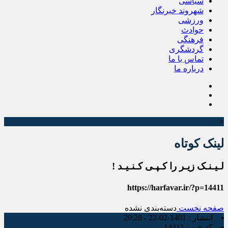
سیاسی
شهروند خبرنگار
ورزشی
حوادث
فرهنگی
گردشگری
تماس با ما
درباره ما
×
لینک کوتاه
لـیـنـک زیـر را کـپـی کـنـیـد !
https://harfavar.ir/?p=14411
صفحه نخست
دسته‌بندی نشده
انتشار :
1401-02-22 - 20:28
کد خبر :
14411