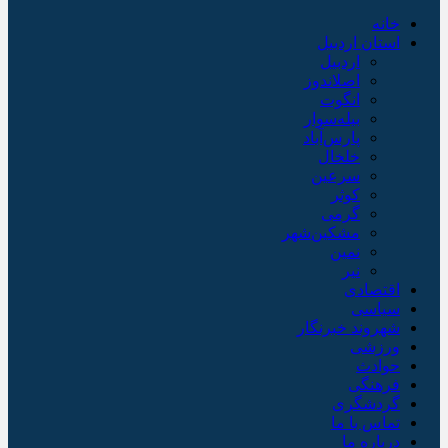
خانه
استان اردبیل
اردبیل
اصلاندوز
انگوت
بیله‌سوار
پارس‌آباد
خلخال
سرعین
کوثر
گرمی
مشکین‌شهر
نمین
نیر
اقتصادی
سیاسی
شهروند خبرنگار
ورزشی
حوادث
فرهنگی
گردشگری
تماس با ما
درباره ما