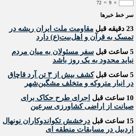
72
=
9
×
سر خط خبرها
23 دقیقه قبل
مقاومت ملت ایران ریشه در
تمسک به قرآن و اهل‌بیت(ع) دارد
5 ساعت قبل
سفر مسئولان به میان مردم
نباید محدود به یک روز باشد
5 ساعت قبل
کشف بیش از ۳ تن آرد قاچاق
در انبار متروکه و متخلف مشگین‌شهر
10 ساعت قبل
اجرای طرح حکاک برای
صیانت از اراضی کشاورزی سرعین
15 ساعت قبل
درخشش تکواندوکاران نونهال
اردبیل در مسابقات منطقه ای