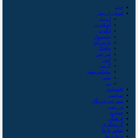
خانه
استان اردبیل
اردبیل
اصلاندوز
انگوت
بیله‌سوار
پارس‌آباد
خلخال
سرعین
کوثر
گرمی
مشکین‌شهر
نمین
نیر
اقتصادی
سیاسی
شهروند خبرنگار
ورزشی
حوادث
فرهنگی
گردشگری
تماس با ما
درباره ما