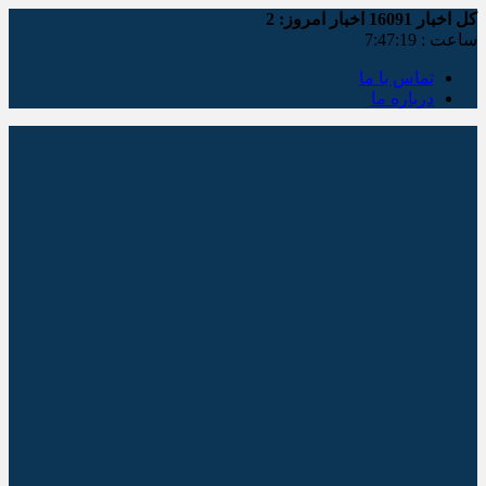
کل اخبار
16091
اخبار امروز:
2
ساعت :
7:47:20
تماس با ما
درباره ما