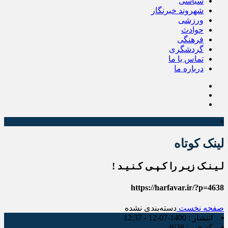
سیاسی
شهروند خبرنگار
ورزشی
حوادث
فرهنگی
گردشگری
تماس با ما
درباره ما
×
لینک کوتاه
لـیـنـک زیـر را کـپـی کـنـیـد !
https://harfavar.ir/?p=4638
صفحه نخست
دسته‌بندی نشده
انتشار :
1400-07-12 - 12:37
کد خبر :
4638