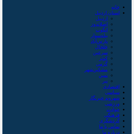
خانه
استان اردبیل
اردبیل
اصلاندوز
انگوت
بیله‌سوار
پارس‌آباد
خلخال
سرعین
کوثر
گرمی
مشکین‌شهر
نمین
نیر
اقتصادی
سیاسی
شهروند خبرنگار
ورزشی
حوادث
فرهنگی
گردشگری
تماس با ما
درباره ما