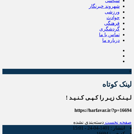
سیاسی
شهروند خبرنگار
ورزشی
حوادث
فرهنگی
گردشگری
تماس با ما
درباره ما
×
لینک کوتاه
لـیـنـک زیـر را کـپـی کـنـیـد !
https://harfavar.ir/?p=16694
صفحه نخست
دسته‌بندی نشده
انتشار :
1401-04-24 - 15:01
کد خبر :
16694