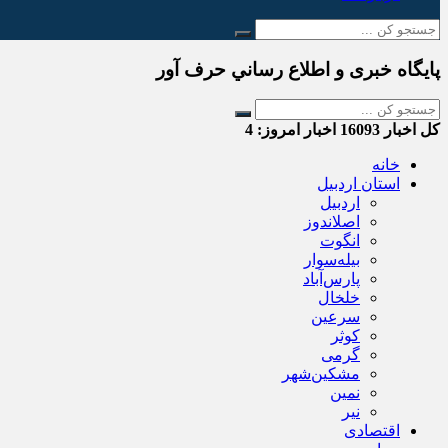
پایگاه خبری و اطلاع رساني حرف آور
کل اخبار
16093
اخبار امروز:
4
خانه
استان اردبیل
اردبیل
اصلاندوز
انگوت
بیله‌سوار
پارس‌آباد
خلخال
سرعین
کوثر
گرمی
مشکین‌شهر
نمین
نیر
اقتصادی