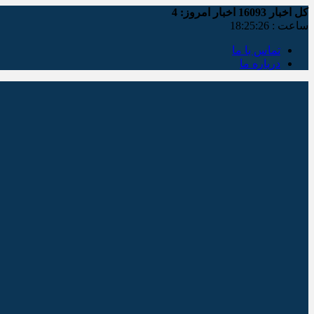
کل اخبار
16093
اخبار امروز:
4
ساعت :
18:25:27
تماس با ما
درباره ما