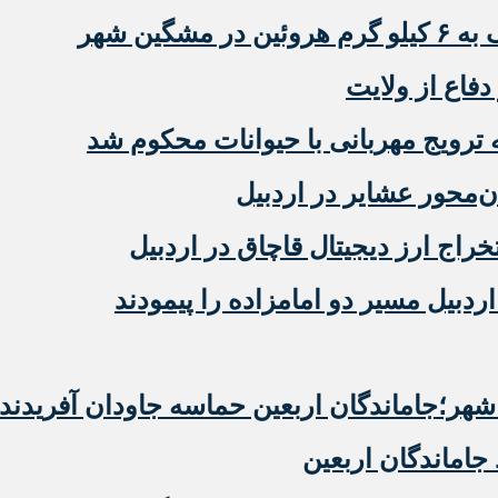
گین شهر
دفاع از ولایت
رویج مهربانی با حیوانات محکوم شد
‌محور عشایر در اردبیل
دبیل مسیر دو امامزاده را پیمودند
ر؛جاماندگان اربعین حماسه جاودان آفریدند
 جاماندگان اربعین