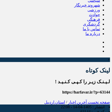
سیاسی
شهروند خبرنگار
ورزشی
حوادث
فرهنگی
گردشگری
تماس با ما
درباره ما
×
لینک کوتاه
لـیـنـک زیـر را کـپـی کـنـیـد !
https://harfavar.ir/?p=63144
صفحه نخست
آخرین اخبار
/
استان اردبیل
انتشار :
1405-04-14 - 22:08
کد خبر :
63144