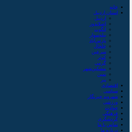
خانه
استان اردبیل
اردبیل
اصلاندوز
انگوت
بیله‌سوار
پارس‌آباد
خلخال
سرعین
کوثر
گرمی
مشکین‌شهر
نمین
نیر
اقتصادی
سیاسی
شهروند خبرنگار
ورزشی
حوادث
فرهنگی
گردشگری
تماس با ما
درباره ما