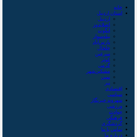
خانه
استان اردبیل
اردبیل
اصلاندوز
انگوت
بیله‌سوار
پارس‌آباد
خلخال
سرعین
کوثر
گرمی
مشکین‌شهر
نمین
نیر
اقتصادی
سیاسی
شهروند خبرنگار
ورزشی
حوادث
فرهنگی
گردشگری
تماس با ما
درباره ما