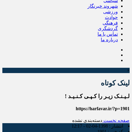
سیاسی
شهروند خبرنگار
ورزشی
حوادث
فرهنگی
گردشگری
تماس با ما
درباره ما
×
لینک کوتاه
لـیـنـک زیـر را کـپـی کـنـیـد !
https://harfavar.ir/?p=1901
صفحه نخست
دسته‌بندی نشده
انتشار :
1398-04-02 - 12:17
کد خبر :
1901