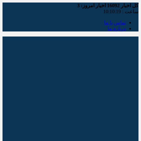
کل اخبار
16092
اخبار امروز:
3
ساعت :
10:10:20
تماس با ما
درباره ما