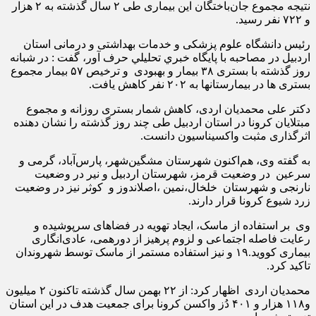
نتیجه مجموع جان‌باختگان این بیماری طی ۲ سال گذشته به ۲ هزار
و ۷۲۲ نفر رسید.
رئیس دانشگاه علوم پزشکی و خدمات بهداشتی و درمانی استان
اردبیل در مصاحبه با پايگاه خبري تحليلي حرف آور، گفت : در شبانه
روز گذشته با بستری ۳۸ بیمار و بهبودی و ترخیص ۵۷ بیمار مجموع
بستری ها در بیمارستانها به ۲۰۲ نفر کاهش یافت.
دکتر علی محمدیان اردی، کاهش شمار بستری روزانه و مجموع
مبتلایان کرونا در استان اردبیل طی چند روز گذشته را نشان دهنده
اثرگذاری مثبت واکسیناسیون دانست.
به گفته وی، هم‌اکنون شهرستان مشگین‌شهر، پارس‌آباد، گرمی و
سرعین در وضعیت قرمز، شهرستان اردبیل و نیر در وضعیت
نارنجی و شهرستان خلخال،نمین ،اصلاندوز و کوثر نیز در وضعیت
زرد شیوع کرونا قرار دارند.
وی بر استفاده از ماسک، ایجاد تهویه در فضاهای سرپوشیده و
رعایت فاصله اجتماعی و لزوم پرهیز از دورهمی، عادی‌انگاری
بیماری کووید.۱۹ و نیز استفاده مستمر از ماسک توسط شهروندان
تاکید کرد.
محمدیان اردی اظهار کرد: از ۲۲ بهمن سال گذشته تاکنون ۲ میلیون
و۱۱۸ هزار و ۴۰۱ دُز واکسن کرونا برای جمعیت هدف در این استان