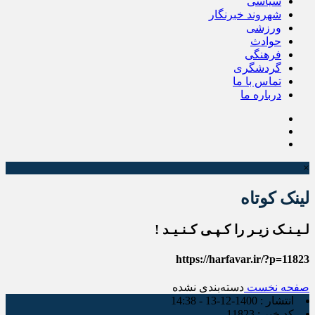
سیاسی
شهروند خبرنگار
ورزشی
حوادث
فرهنگی
گردشگری
تماس با ما
درباره ما
×
لینک کوتاه
لـیـنـک زیـر را کـپـی کـنـیـد !
https://harfavar.ir/?p=11823
صفحه نخست
دسته‌بندی نشده
انتشار :
1400-12-13 - 14:38
کد خبر :
11823