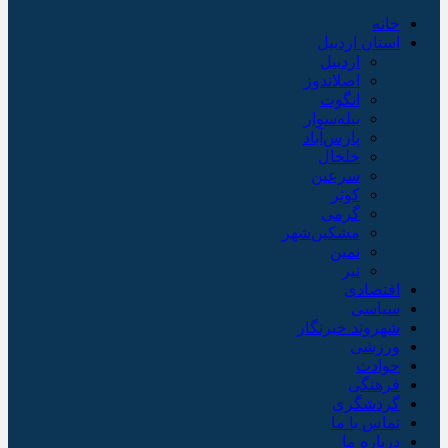
خانه
استان اردبیل
اردبیل
اصلاندوز
انگوت
بیله‌سوار
پارس‌آباد
خلخال
سرعین
کوثر
گرمی
مشکین‌شهر
نمین
نیر
اقتصادی
سیاسی
شهروند خبرنگار
ورزشی
حوادث
فرهنگی
گردشگری
تماس با ما
درباره ما