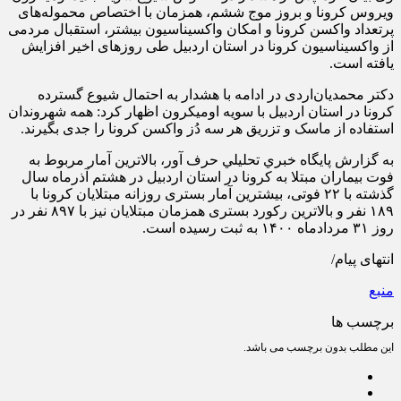
ویروس کرونا و بروز موج ششم، همزمان با اختصاص محموله‌های
پرتعداد واکسن کرونا و امکان واکسیناسیون بیشتر، استقبال مردمی
از واکسیناسیون کرونا در استان اردبیل طی روزهای اخیر افزایش
یافته است.
دکتر محمدیان‌اردی در ادامه با هشدار به احتمال شیوع گسترده
کرونا در استان اردبیل با سویه اومیکرون اظهار کرد: همه شهروندان
استفاده از ماسک و تزریق هر سه دُز واکسن کرونا را جدی بگیرند.
به گزارش پايگاه خبري تحليلي حرف آور، بالاترین آمار مربوط به
فوت بیماران مبتلا به کرونا در استان اردبیل در هشتم آذرماه سال
گذشته با ۲۲ فوتی، بیشترین آمار بستری روزانه مبتلایان کرونا با
۱۸۹ نفر و بالاترین رکورد بستری همزمان مبتلایان نیز با ۸۹۷ نفر در
روز ۳۱ مردادماه ۱۴۰۰ به ثبت رسیده است.
انتهای پیام/
منبع
برچسب ها
این مطلب بدون برچسب می باشد.