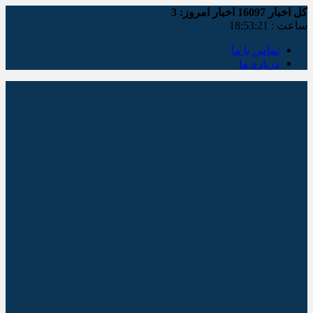
کل اخبار
16097
اخبار امروز:
3
ساعت :
18:53:22
تماس با ما
درباره ما