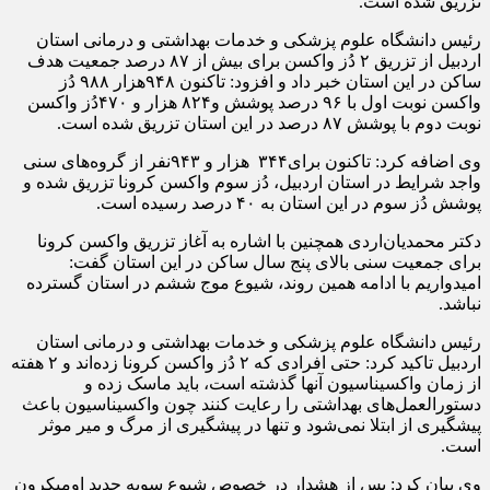
تزریق شده است.
رئیس دانشگاه علوم پزشکی و خدمات بهداشتی و درمانی استان
اردبیل از تزریق ۲ دُز واکسن برای بیش از ۸۷ درصد جمعیت هدف
ساکن در این استان خبر داد و افزود: تاکنون ۹۴۸هزار ۹۸۸ دُز
واکسن نوبت اول با ۹۶ درصد پوشش و۸۲۴ هزار و ۴۷۰دُز واکسن
نوبت دوم با پوشش ۸۷ درصد در این استان تزریق شده است.
وی اضافه کرد: تاکنون برای۳۴۴ هزار و ۹۴۳نفر از گروه‌های سنی
واجد شرایط در استان اردبیل، دُز سوم واکسن کرونا تزریق شده و
پوشش دُز سوم در این استان به ۴۰ درصد رسیده است.
دکتر محمدیان‌اردی همچنین با اشاره به آغاز تزریق واکسن کرونا
برای جمعیت سنی بالای پنج سال ساکن در این استان گفت:
امیدواریم با ادامه همین روند، شیوع موج ششم در استان گسترده
نباشد.
رئیس دانشگاه علوم پزشکی و خدمات بهداشتی و درمانی استان
اردبیل تاکید کرد: حتی افرادی که ۲ دُز واکسن کرونا زده‌اند و ۲ هفته
از زمان واکسیناسیون آنها گذشته است، باید ماسک زده و
دستورالعمل‌های بهداشتی را رعایت کنند چون واکسیناسیون باعث
پیشگیری از ابتلا نمی‌‍‌شود و تنها در پیشگیری از مرگ و میر موثر
است.
وی بیان کرد: پس از هشدار در خصوص شیوع سویه جدید اومیکرون