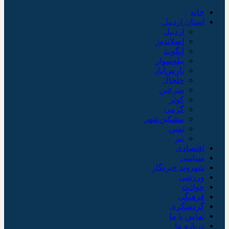
خانه
استان اردبیل
اردبیل
اصلاندوز
انگوت
بیله‌سوار
پارس‌آباد
خلخال
سرعین
کوثر
گرمی
مشکین‌شهر
نمین
نیر
اقتصادی
سیاسی
شهروند خبرنگار
ورزشی
حوادث
فرهنگی
گردشگری
تماس با ما
درباره ما