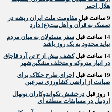
هلال احمر
9 ساعت قبل
مقاومت ملت ایران ریشه در
تمسک به قرآن و اهل‌بیت(ع) دارد
14 ساعت قبل
سفر مسئولان به میان مردم
نباید محدود به یک روز باشد
14 ساعت قبل
کشف بیش از ۳ تن آرد قاچاق
در انبار متروکه و متخلف مشگین‌شهر
19 ساعت قبل
اجرای طرح حکاک برای
صیانت از اراضی کشاورزی سرعین
1 روز قبل
درخشش تکواندوکاران نونهال
اردبیل در مسابقات منطقه ای