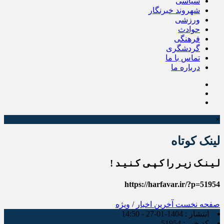
سیاسی
شهروند خبرنگار
ورزشی
حوادث
فرهنگی
گردشگری
تماس با ما
درباره ما
×
لینک کوتاه
لـیـنـک زیـر را کـپـی کـنـیـد !
https://harfavar.ir/?p=51954
صفحه نخست
آخرین اخبار
/
ویژه
انتشار :
1404-01-27 - 14:50
کد خبر :
51954