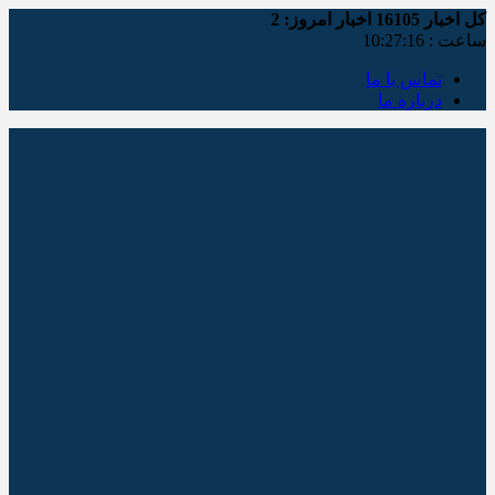
کل اخبار
16105
اخبار امروز:
2
ساعت :
10:27:17
تماس با ما
درباره ما