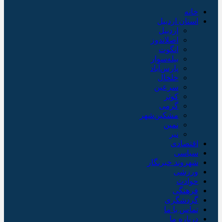
خانه
استان اردبیل
اردبیل
اصلاندوز
انگوت
بیله‌سوار
پارس‌آباد
خلخال
سرعین
کوثر
گرمی
مشکین‌شهر
نمین
نیر
اقتصادی
سیاسی
شهروند خبرنگار
ورزشی
حوادث
فرهنگی
گردشگری
تماس با ما
درباره ما