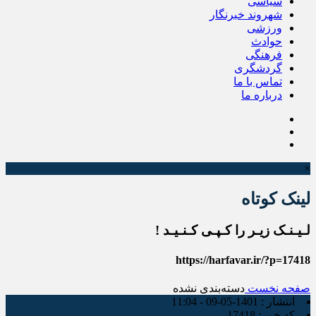
سیاسی
شهروند خبرنگار
ورزشی
حوادث
فرهنگی
گردشگری
تماس با ما
درباره ما
×
لینک کوتاه
لـیـنـک زیـر را کـپـی کـنـیـد !
https://harfavar.ir/?p=17418
صفحه نخست
دسته‌بندی نشده
انتشار :
1401-05-09 - 11:04
کد خبر :
17418