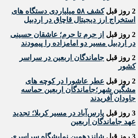
2 روز قبل
کشف ۵۸ میلیاردی دستگاه های
استخراج ارز دیجیتال قاچاق در اردبیل
2 روز قبل
از حرم تا حرم؛ عاشقان حسینی
در اردبیل مسیر دو امامزاده را پیمودند
2 روز قبل
جاماندگان اربعین در سراسر
کشور
2 روز قبل
عطر عاشورا در کوچه های
مشگین شهر؛جاماندگان اربعین حماسه
جاودان آفریدند
3 روز قبل
پارس‌آباد در مسیر کربلا؛ تجدید
عهد جاماندگان اربعین
3 روز قبل
شانزدهمین نمایشگاه سراسری