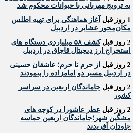
به ترویج مهربانی با حیوانات محکوم شد
1 روز قبل
آغاز هماهنگی برای تهیه اطلس
مکان‌محور عشایر در اردبیل
2 روز قبل
کشف ۵۸ میلیاردی دستگاه های
استخراج ارز دیجیتال قاچاق در اردبیل
2 روز قبل
از حرم تا حرم؛ عاشقان حسینی
در اردبیل مسیر دو امامزاده را پیمودند
2 روز قبل
جاماندگان اربعین در سراسر
کشور
2 روز قبل
عطر عاشورا در کوچه های
مشگین شهر؛جاماندگان اربعین حماسه
جاودان آفریدند