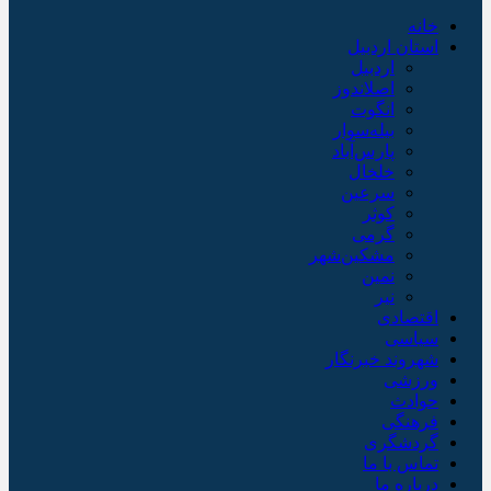
خانه
استان اردبیل
اردبیل
اصلاندوز
انگوت
بیله‌سوار
پارس‌آباد
خلخال
سرعین
کوثر
گرمی
مشکین‌شهر
نمین
نیر
اقتصادی
سیاسی
شهروند خبرنگار
ورزشی
حوادث
فرهنگی
گردشگری
تماس با ما
درباره ما