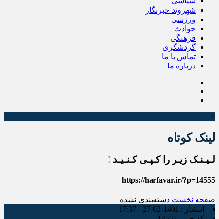
سیاسی
شهروند خبرنگار
ورزشی
حوادث
فرهنگی
گردشگری
تماس با ما
درباره ما
×
لینک کوتاه
لـیـنـک زیـر را کـپـی کـنـیـد !
https://harfavar.ir/?p=14555
صفحه نخست
دسته‌بندی نشده
انتشار :
1401-02-27 - 17:37
کد خبر :
14555