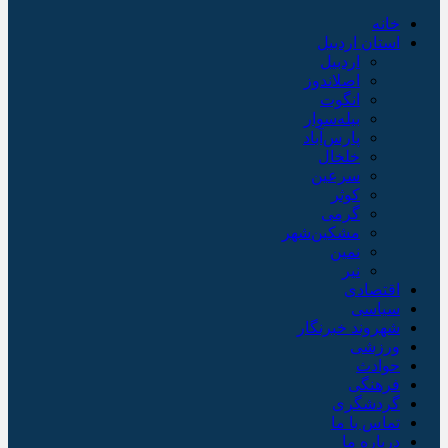
خانه
استان اردبیل
اردبیل
اصلاندوز
انگوت
بیله‌سوار
پارس‌آباد
خلخال
سرعین
کوثر
گرمی
مشکین‌شهر
نمین
نیر
اقتصادی
سیاسی
شهروند خبرنگار
ورزشی
حوادث
فرهنگی
گردشگری
تماس با ما
درباره ما