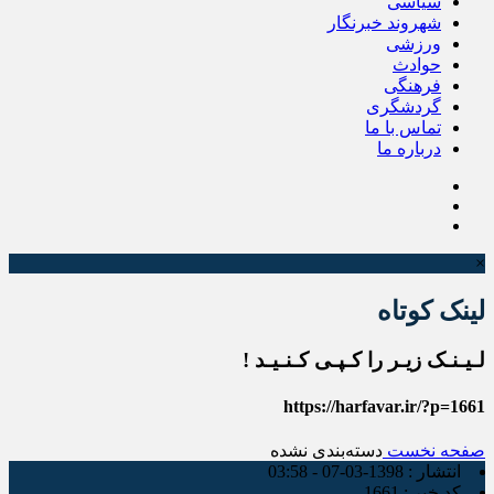
سیاسی
شهروند خبرنگار
ورزشی
حوادث
فرهنگی
گردشگری
تماس با ما
درباره ما
×
لینک کوتاه
لـیـنـک زیـر را کـپـی کـنـیـد !
https://harfavar.ir/?p=1661
صفحه نخست
دسته‌بندی نشده
انتشار :
1398-03-07 - 03:58
کد خبر :
1661