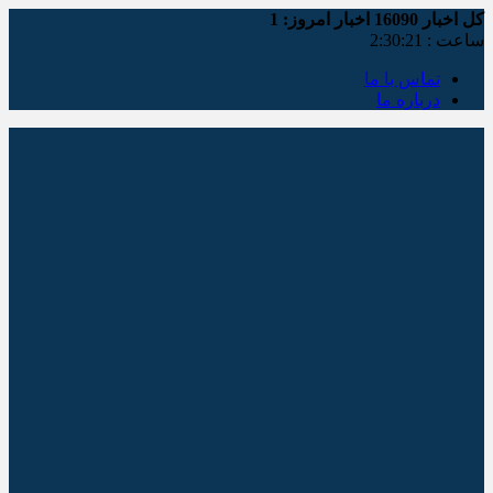
کل اخبار
16090
اخبار امروز:
1
ساعت :
2:30:22
تماس با ما
درباره ما