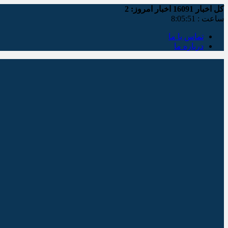
کل اخبار
16091
اخبار امروز:
2
ساعت :
8:05:51
تماس با ما
درباره ما