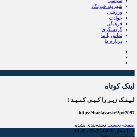
سیاسی
شهروند خبرنگار
ورزشی
حوادث
فرهنگی
گردشگری
تماس با ما
درباره ما
×
لینک کوتاه
لـیـنـک زیـر را کـپـی کـنـیـد !
https://harfavar.ir/?p=7097
صفحه نخست
دسته‌بندی نشده
انتشار :
1400-09-07 - 14:25
کد خبر :
7097