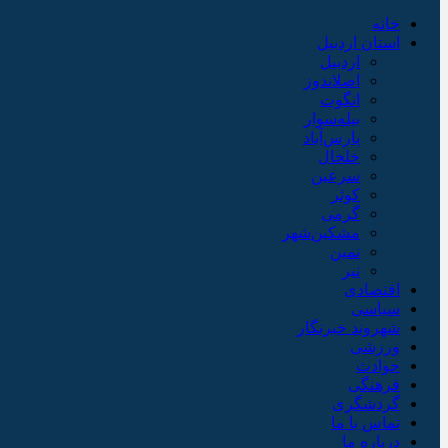
خانه
استان اردبیل
اردبیل
اصلاندوز
انگوت
بیله‌سوار
پارس‌آباد
خلخال
سرعین
کوثر
گرمی
مشکین‌شهر
نمین
نیر
اقتصادی
سیاسی
شهروند خبرنگار
ورزشی
حوادث
فرهنگی
گردشگری
تماس با ما
درباره ما