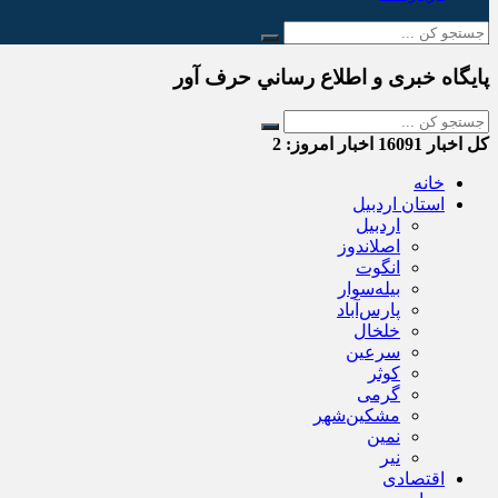
پایگاه خبری و اطلاع رساني حرف آور
کل اخبار
16091
اخبار امروز:
2
خانه
استان اردبیل
اردبیل
اصلاندوز
انگوت
بیله‌سوار
پارس‌آباد
خلخال
سرعین
کوثر
گرمی
مشکین‌شهر
نمین
نیر
اقتصادی